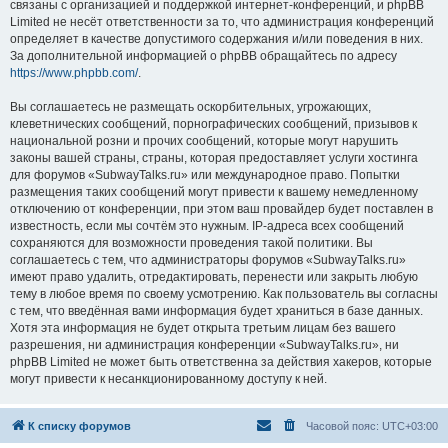
связаны с организацией и поддержкой интернет-конференций, и phpBB
Limited не несёт ответственности за то, что администрация конференций
определяет в качестве допустимого содержания и/или поведения в них.
За дополнительной информацией о phpBB обращайтесь по адресу
https://www.phpbb.com/
.
Вы соглашаетесь не размещать оскорбительных, угрожающих,
клеветнических сообщений, порнографических сообщений, призывов к
национальной розни и прочих сообщений, которые могут нарушить
законы вашей страны, страны, которая предоставляет услуги хостинга
для форумов «SubwayTalks.ru» или международное право. Попытки
размещения таких сообщений могут привести к вашему немедленному
отключению от конференции, при этом ваш провайдер будет поставлен в
известность, если мы сочтём это нужным. IP-адреса всех сообщений
сохраняются для возможности проведения такой политики. Вы
соглашаетесь с тем, что администраторы форумов «SubwayTalks.ru»
имеют право удалить, отредактировать, перенести или закрыть любую
тему в любое время по своему усмотрению. Как пользователь вы согласны
с тем, что введённая вами информация будет храниться в базе данных.
Хотя эта информация не будет открыта третьим лицам без вашего
разрешения, ни администрация конференции «SubwayTalks.ru», ни
phpBB Limited не может быть ответственна за действия хакеров, которые
могут привести к несанкционированному доступу к ней.
К списку форумов
Часовой пояс:
UTC+03:00