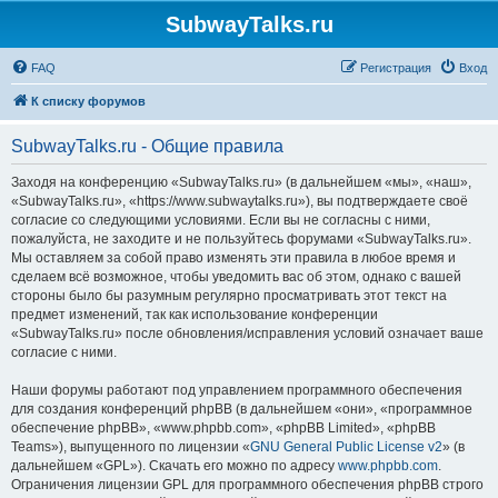
SubwayTalks.ru
FAQ
Регистрация
Вход
К списку форумов
SubwayTalks.ru - Общие правила
Заходя на конференцию «SubwayTalks.ru» (в дальнейшем «мы», «наш»,
«SubwayTalks.ru», «https://www.subwaytalks.ru»), вы подтверждаете своё
согласие со следующими условиями. Если вы не согласны с ними,
пожалуйста, не заходите и не пользуйтесь форумами «SubwayTalks.ru».
Мы оставляем за собой право изменять эти правила в любое время и
сделаем всё возможное, чтобы уведомить вас об этом, однако с вашей
стороны было бы разумным регулярно просматривать этот текст на
предмет изменений, так как использование конференции
«SubwayTalks.ru» после обновления/исправления условий означает ваше
согласие с ними.
Наши форумы работают под управлением программного обеспечения
для создания конференций phpBB (в дальнейшем «они», «программное
обеспечение phpBB», «www.phpbb.com», «phpBB Limited», «phpBB
Teams»), выпущенного по лицензии «
GNU General Public License v2
» (в
дальнейшем «GPL»). Скачать его можно по адресу
www.phpbb.com
.
Ограничения лицензии GPL для программного обеспечения phpBB строго