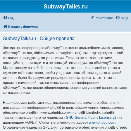
SubwayTalks.ru
FAQ
Регистрация
Вход
К списку форумов
SubwayTalks.ru - Общие правила
Заходя на конференцию «SubwayTalks.ru» (в дальнейшем «мы», «наш»,
«SubwayTalks.ru», «https://www.subwaytalks.ru»), вы подтверждаете своё
согласие со следующими условиями. Если вы не согласны с ними,
пожалуйста, не заходите и не пользуйтесь форумами «SubwayTalks.ru».
Мы оставляем за собой право изменять эти правила в любое время и
сделаем всё возможное, чтобы уведомить вас об этом, однако с вашей
стороны было бы разумным регулярно просматривать этот текст на
предмет изменений, так как использование конференции
«SubwayTalks.ru» после обновления/исправления условий означает ваше
согласие с ними.
Наши форумы работают под управлением программного обеспечения
для создания конференций phpBB (в дальнейшем «они», «программное
обеспечение phpBB», «www.phpbb.com», «phpBB Limited», «phpBB
Teams»), выпущенного по лицензии «
GNU General Public License v2
» (в
дальнейшем «GPL»). Скачать его можно по адресу
www.phpbb.com
.
Ограничения лицензии GPL для программного обеспечения phpBB строго