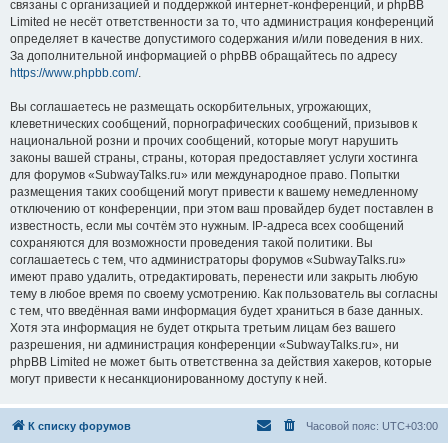
связаны с организацией и поддержкой интернет-конференций, и phpBB
Limited не несёт ответственности за то, что администрация конференций
определяет в качестве допустимого содержания и/или поведения в них.
За дополнительной информацией о phpBB обращайтесь по адресу
https://www.phpbb.com/
.
Вы соглашаетесь не размещать оскорбительных, угрожающих,
клеветнических сообщений, порнографических сообщений, призывов к
национальной розни и прочих сообщений, которые могут нарушить
законы вашей страны, страны, которая предоставляет услуги хостинга
для форумов «SubwayTalks.ru» или международное право. Попытки
размещения таких сообщений могут привести к вашему немедленному
отключению от конференции, при этом ваш провайдер будет поставлен в
известность, если мы сочтём это нужным. IP-адреса всех сообщений
сохраняются для возможности проведения такой политики. Вы
соглашаетесь с тем, что администраторы форумов «SubwayTalks.ru»
имеют право удалить, отредактировать, перенести или закрыть любую
тему в любое время по своему усмотрению. Как пользователь вы согласны
с тем, что введённая вами информация будет храниться в базе данных.
Хотя эта информация не будет открыта третьим лицам без вашего
разрешения, ни администрация конференции «SubwayTalks.ru», ни
phpBB Limited не может быть ответственна за действия хакеров, которые
могут привести к несанкционированному доступу к ней.
К списку форумов
Часовой пояс:
UTC+03:00