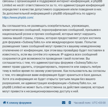
связаны с организацией и поддержкой интернет-конференций, и phpBB
Limited не несёт ответственности за то, что администрация конференций
определяет в качестве допустимого содержания и/или поведения в них.
За дополнительной информацией о phpBB обращайтесь по адресу
https://www.phpbb.com/
.
Вы соглашаетесь не размещать оскорбительных, угрожающих,
клеветнических сообщений, порнографических сообщений, призывов к
национальной розни и прочих сообщений, которые могут нарушить
законы вашей страны, страны, которая предоставляет услуги хостинга
для форумов «SubwayTalks.ru» или международное право. Попытки
размещения таких сообщений могут привести к вашему немедленному
отключению от конференции, при этом ваш провайдер будет поставлен в
известность, если мы сочтём это нужным. IP-адреса всех сообщений
сохраняются для возможности проведения такой политики. Вы
соглашаетесь с тем, что администраторы форумов «SubwayTalks.ru»
имеют право удалить, отредактировать, перенести или закрыть любую
тему в любое время по своему усмотрению. Как пользователь вы согласны
с тем, что введённая вами информация будет храниться в базе данных.
Хотя эта информация не будет открыта третьим лицам без вашего
разрешения, ни администрация конференции «SubwayTalks.ru», ни
phpBB Limited не может быть ответственна за действия хакеров, которые
могут привести к несанкционированному доступу к ней.
К списку форумов
Часовой пояс:
UTC+03:00