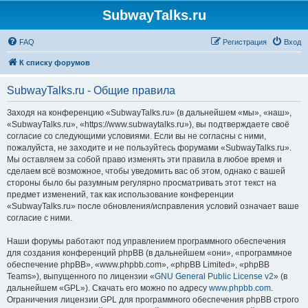
SubwayTalks.ru
FAQ
Регистрация
Вход
К списку форумов
SubwayTalks.ru - Общие правила
Заходя на конференцию «SubwayTalks.ru» (в дальнейшем «мы», «наш»,
«SubwayTalks.ru», «https://www.subwaytalks.ru»), вы подтверждаете своё
согласие со следующими условиями. Если вы не согласны с ними,
пожалуйста, не заходите и не пользуйтесь форумами «SubwayTalks.ru».
Мы оставляем за собой право изменять эти правила в любое время и
сделаем всё возможное, чтобы уведомить вас об этом, однако с вашей
стороны было бы разумным регулярно просматривать этот текст на
предмет изменений, так как использование конференции
«SubwayTalks.ru» после обновления/исправления условий означает ваше
согласие с ними.
Наши форумы работают под управлением программного обеспечения
для создания конференций phpBB (в дальнейшем «они», «программное
обеспечение phpBB», «www.phpbb.com», «phpBB Limited», «phpBB
Teams»), выпущенного по лицензии «
GNU General Public License v2
» (в
дальнейшем «GPL»). Скачать его можно по адресу
www.phpbb.com
.
Ограничения лицензии GPL для программного обеспечения phpBB строго