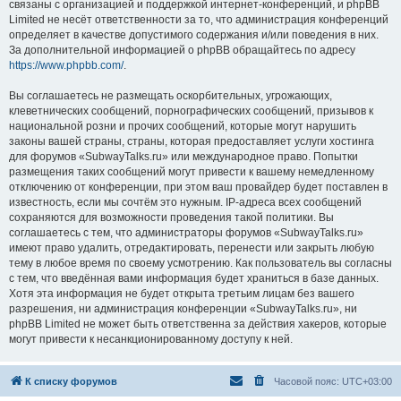
связаны с организацией и поддержкой интернет-конференций, и phpBB
Limited не несёт ответственности за то, что администрация конференций
определяет в качестве допустимого содержания и/или поведения в них.
За дополнительной информацией о phpBB обращайтесь по адресу
https://www.phpbb.com/
.
Вы соглашаетесь не размещать оскорбительных, угрожающих,
клеветнических сообщений, порнографических сообщений, призывов к
национальной розни и прочих сообщений, которые могут нарушить
законы вашей страны, страны, которая предоставляет услуги хостинга
для форумов «SubwayTalks.ru» или международное право. Попытки
размещения таких сообщений могут привести к вашему немедленному
отключению от конференции, при этом ваш провайдер будет поставлен в
известность, если мы сочтём это нужным. IP-адреса всех сообщений
сохраняются для возможности проведения такой политики. Вы
соглашаетесь с тем, что администраторы форумов «SubwayTalks.ru»
имеют право удалить, отредактировать, перенести или закрыть любую
тему в любое время по своему усмотрению. Как пользователь вы согласны
с тем, что введённая вами информация будет храниться в базе данных.
Хотя эта информация не будет открыта третьим лицам без вашего
разрешения, ни администрация конференции «SubwayTalks.ru», ни
phpBB Limited не может быть ответственна за действия хакеров, которые
могут привести к несанкционированному доступу к ней.
К списку форумов
Часовой пояс:
UTC+03:00