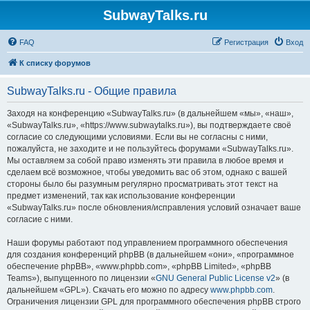
SubwayTalks.ru
FAQ
Регистрация
Вход
К списку форумов
SubwayTalks.ru - Общие правила
Заходя на конференцию «SubwayTalks.ru» (в дальнейшем «мы», «наш»,
«SubwayTalks.ru», «https://www.subwaytalks.ru»), вы подтверждаете своё
согласие со следующими условиями. Если вы не согласны с ними,
пожалуйста, не заходите и не пользуйтесь форумами «SubwayTalks.ru».
Мы оставляем за собой право изменять эти правила в любое время и
сделаем всё возможное, чтобы уведомить вас об этом, однако с вашей
стороны было бы разумным регулярно просматривать этот текст на
предмет изменений, так как использование конференции
«SubwayTalks.ru» после обновления/исправления условий означает ваше
согласие с ними.
Наши форумы работают под управлением программного обеспечения
для создания конференций phpBB (в дальнейшем «они», «программное
обеспечение phpBB», «www.phpbb.com», «phpBB Limited», «phpBB
Teams»), выпущенного по лицензии «
GNU General Public License v2
» (в
дальнейшем «GPL»). Скачать его можно по адресу
www.phpbb.com
.
Ограничения лицензии GPL для программного обеспечения phpBB строго