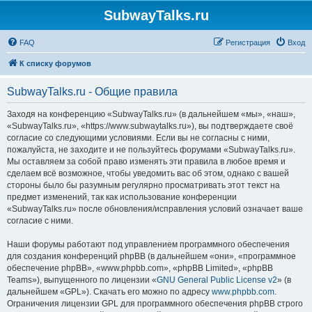
SubwayTalks.ru
FAQ
Регистрация
Вход
К списку форумов
SubwayTalks.ru - Общие правила
Заходя на конференцию «SubwayTalks.ru» (в дальнейшем «мы», «наш»,
«SubwayTalks.ru», «https://www.subwaytalks.ru»), вы подтверждаете своё
согласие со следующими условиями. Если вы не согласны с ними,
пожалуйста, не заходите и не пользуйтесь форумами «SubwayTalks.ru».
Мы оставляем за собой право изменять эти правила в любое время и
сделаем всё возможное, чтобы уведомить вас об этом, однако с вашей
стороны было бы разумным регулярно просматривать этот текст на
предмет изменений, так как использование конференции
«SubwayTalks.ru» после обновления/исправления условий означает ваше
согласие с ними.
Наши форумы работают под управлением программного обеспечения
для создания конференций phpBB (в дальнейшем «они», «программное
обеспечение phpBB», «www.phpbb.com», «phpBB Limited», «phpBB
Teams»), выпущенного по лицензии «
GNU General Public License v2
» (в
дальнейшем «GPL»). Скачать его можно по адресу
www.phpbb.com
.
Ограничения лицензии GPL для программного обеспечения phpBB строго