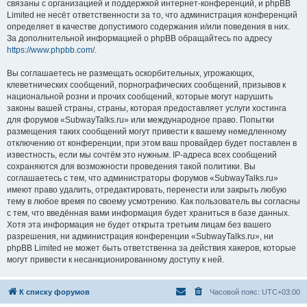
связаны с организацией и поддержкой интернет-конференций, и phpBB
Limited не несёт ответственности за то, что администрация конференций
определяет в качестве допустимого содержания и/или поведения в них.
За дополнительной информацией о phpBB обращайтесь по адресу
https://www.phpbb.com/
.
Вы соглашаетесь не размещать оскорбительных, угрожающих,
клеветнических сообщений, порнографических сообщений, призывов к
национальной розни и прочих сообщений, которые могут нарушить
законы вашей страны, страны, которая предоставляет услуги хостинга
для форумов «SubwayTalks.ru» или международное право. Попытки
размещения таких сообщений могут привести к вашему немедленному
отключению от конференции, при этом ваш провайдер будет поставлен в
известность, если мы сочтём это нужным. IP-адреса всех сообщений
сохраняются для возможности проведения такой политики. Вы
соглашаетесь с тем, что администраторы форумов «SubwayTalks.ru»
имеют право удалить, отредактировать, перенести или закрыть любую
тему в любое время по своему усмотрению. Как пользователь вы согласны
с тем, что введённая вами информация будет храниться в базе данных.
Хотя эта информация не будет открыта третьим лицам без вашего
разрешения, ни администрация конференции «SubwayTalks.ru», ни
phpBB Limited не может быть ответственна за действия хакеров, которые
могут привести к несанкционированному доступу к ней.
К списку форумов
Часовой пояс:
UTC+03:00