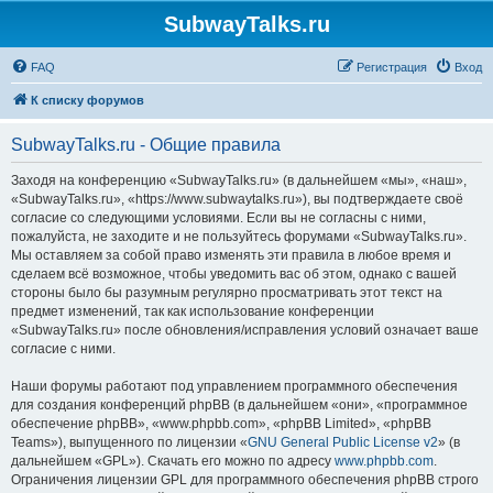
SubwayTalks.ru
FAQ
Регистрация
Вход
К списку форумов
SubwayTalks.ru - Общие правила
Заходя на конференцию «SubwayTalks.ru» (в дальнейшем «мы», «наш»,
«SubwayTalks.ru», «https://www.subwaytalks.ru»), вы подтверждаете своё
согласие со следующими условиями. Если вы не согласны с ними,
пожалуйста, не заходите и не пользуйтесь форумами «SubwayTalks.ru».
Мы оставляем за собой право изменять эти правила в любое время и
сделаем всё возможное, чтобы уведомить вас об этом, однако с вашей
стороны было бы разумным регулярно просматривать этот текст на
предмет изменений, так как использование конференции
«SubwayTalks.ru» после обновления/исправления условий означает ваше
согласие с ними.
Наши форумы работают под управлением программного обеспечения
для создания конференций phpBB (в дальнейшем «они», «программное
обеспечение phpBB», «www.phpbb.com», «phpBB Limited», «phpBB
Teams»), выпущенного по лицензии «
GNU General Public License v2
» (в
дальнейшем «GPL»). Скачать его можно по адресу
www.phpbb.com
.
Ограничения лицензии GPL для программного обеспечения phpBB строго