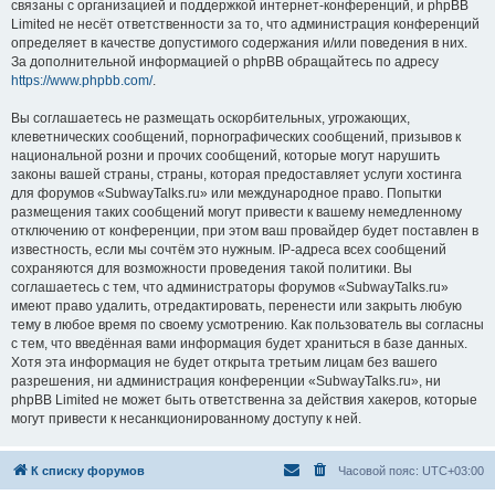
связаны с организацией и поддержкой интернет-конференций, и phpBB
Limited не несёт ответственности за то, что администрация конференций
определяет в качестве допустимого содержания и/или поведения в них.
За дополнительной информацией о phpBB обращайтесь по адресу
https://www.phpbb.com/
.
Вы соглашаетесь не размещать оскорбительных, угрожающих,
клеветнических сообщений, порнографических сообщений, призывов к
национальной розни и прочих сообщений, которые могут нарушить
законы вашей страны, страны, которая предоставляет услуги хостинга
для форумов «SubwayTalks.ru» или международное право. Попытки
размещения таких сообщений могут привести к вашему немедленному
отключению от конференции, при этом ваш провайдер будет поставлен в
известность, если мы сочтём это нужным. IP-адреса всех сообщений
сохраняются для возможности проведения такой политики. Вы
соглашаетесь с тем, что администраторы форумов «SubwayTalks.ru»
имеют право удалить, отредактировать, перенести или закрыть любую
тему в любое время по своему усмотрению. Как пользователь вы согласны
с тем, что введённая вами информация будет храниться в базе данных.
Хотя эта информация не будет открыта третьим лицам без вашего
разрешения, ни администрация конференции «SubwayTalks.ru», ни
phpBB Limited не может быть ответственна за действия хакеров, которые
могут привести к несанкционированному доступу к ней.
К списку форумов
Часовой пояс:
UTC+03:00