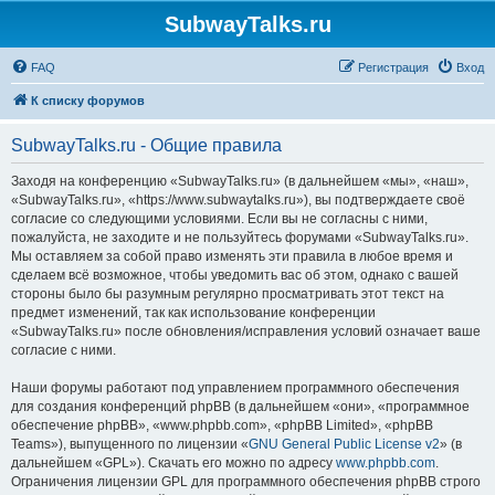
SubwayTalks.ru
FAQ
Регистрация
Вход
К списку форумов
SubwayTalks.ru - Общие правила
Заходя на конференцию «SubwayTalks.ru» (в дальнейшем «мы», «наш»,
«SubwayTalks.ru», «https://www.subwaytalks.ru»), вы подтверждаете своё
согласие со следующими условиями. Если вы не согласны с ними,
пожалуйста, не заходите и не пользуйтесь форумами «SubwayTalks.ru».
Мы оставляем за собой право изменять эти правила в любое время и
сделаем всё возможное, чтобы уведомить вас об этом, однако с вашей
стороны было бы разумным регулярно просматривать этот текст на
предмет изменений, так как использование конференции
«SubwayTalks.ru» после обновления/исправления условий означает ваше
согласие с ними.
Наши форумы работают под управлением программного обеспечения
для создания конференций phpBB (в дальнейшем «они», «программное
обеспечение phpBB», «www.phpbb.com», «phpBB Limited», «phpBB
Teams»), выпущенного по лицензии «
GNU General Public License v2
» (в
дальнейшем «GPL»). Скачать его можно по адресу
www.phpbb.com
.
Ограничения лицензии GPL для программного обеспечения phpBB строго