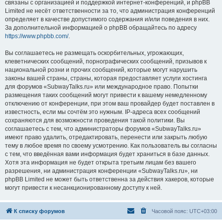
связаны с организацией и поддержкой интернет-конференций, и phpBB
Limited не несёт ответственности за то, что администрация конференций
определяет в качестве допустимого содержания и/или поведения в них.
За дополнительной информацией о phpBB обращайтесь по адресу
https://www.phpbb.com/
.
Вы соглашаетесь не размещать оскорбительных, угрожающих,
клеветнических сообщений, порнографических сообщений, призывов к
национальной розни и прочих сообщений, которые могут нарушить
законы вашей страны, страны, которая предоставляет услуги хостинга
для форумов «SubwayTalks.ru» или международное право. Попытки
размещения таких сообщений могут привести к вашему немедленному
отключению от конференции, при этом ваш провайдер будет поставлен в
известность, если мы сочтём это нужным. IP-адреса всех сообщений
сохраняются для возможности проведения такой политики. Вы
соглашаетесь с тем, что администраторы форумов «SubwayTalks.ru»
имеют право удалить, отредактировать, перенести или закрыть любую
тему в любое время по своему усмотрению. Как пользователь вы согласны
с тем, что введённая вами информация будет храниться в базе данных.
Хотя эта информация не будет открыта третьим лицам без вашего
разрешения, ни администрация конференции «SubwayTalks.ru», ни
phpBB Limited не может быть ответственна за действия хакеров, которые
могут привести к несанкционированному доступу к ней.
К списку форумов
Часовой пояс:
UTC+03:00