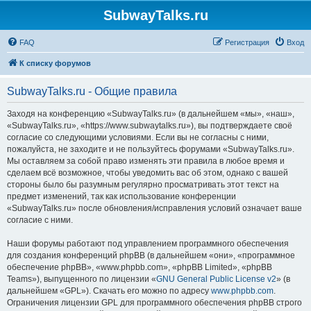
SubwayTalks.ru
FAQ
Регистрация
Вход
К списку форумов
SubwayTalks.ru - Общие правила
Заходя на конференцию «SubwayTalks.ru» (в дальнейшем «мы», «наш»,
«SubwayTalks.ru», «https://www.subwaytalks.ru»), вы подтверждаете своё
согласие со следующими условиями. Если вы не согласны с ними,
пожалуйста, не заходите и не пользуйтесь форумами «SubwayTalks.ru».
Мы оставляем за собой право изменять эти правила в любое время и
сделаем всё возможное, чтобы уведомить вас об этом, однако с вашей
стороны было бы разумным регулярно просматривать этот текст на
предмет изменений, так как использование конференции
«SubwayTalks.ru» после обновления/исправления условий означает ваше
согласие с ними.
Наши форумы работают под управлением программного обеспечения
для создания конференций phpBB (в дальнейшем «они», «программное
обеспечение phpBB», «www.phpbb.com», «phpBB Limited», «phpBB
Teams»), выпущенного по лицензии «
GNU General Public License v2
» (в
дальнейшем «GPL»). Скачать его можно по адресу
www.phpbb.com
.
Ограничения лицензии GPL для программного обеспечения phpBB строго