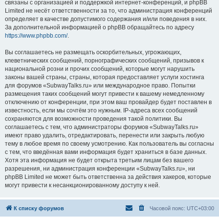
связаны с организацией и поддержкой интернет-конференций, и phpBB
Limited не несёт ответственности за то, что администрация конференций
определяет в качестве допустимого содержания и/или поведения в них.
За дополнительной информацией о phpBB обращайтесь по адресу
https://www.phpbb.com/
.
Вы соглашаетесь не размещать оскорбительных, угрожающих,
клеветнических сообщений, порнографических сообщений, призывов к
национальной розни и прочих сообщений, которые могут нарушить
законы вашей страны, страны, которая предоставляет услуги хостинга
для форумов «SubwayTalks.ru» или международное право. Попытки
размещения таких сообщений могут привести к вашему немедленному
отключению от конференции, при этом ваш провайдер будет поставлен в
известность, если мы сочтём это нужным. IP-адреса всех сообщений
сохраняются для возможности проведения такой политики. Вы
соглашаетесь с тем, что администраторы форумов «SubwayTalks.ru»
имеют право удалить, отредактировать, перенести или закрыть любую
тему в любое время по своему усмотрению. Как пользователь вы согласны
с тем, что введённая вами информация будет храниться в базе данных.
Хотя эта информация не будет открыта третьим лицам без вашего
разрешения, ни администрация конференции «SubwayTalks.ru», ни
phpBB Limited не может быть ответственна за действия хакеров, которые
могут привести к несанкционированному доступу к ней.
К списку форумов
Часовой пояс:
UTC+03:00