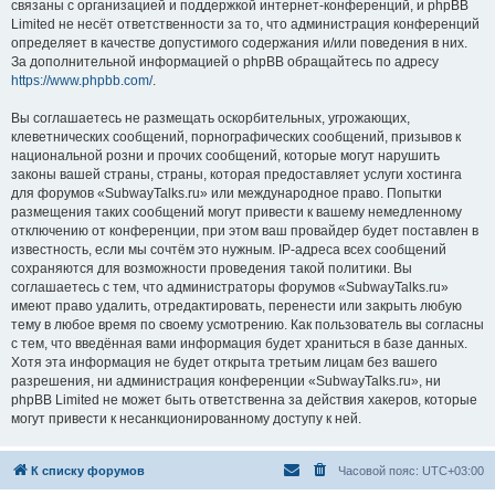
связаны с организацией и поддержкой интернет-конференций, и phpBB
Limited не несёт ответственности за то, что администрация конференций
определяет в качестве допустимого содержания и/или поведения в них.
За дополнительной информацией о phpBB обращайтесь по адресу
https://www.phpbb.com/
.
Вы соглашаетесь не размещать оскорбительных, угрожающих,
клеветнических сообщений, порнографических сообщений, призывов к
национальной розни и прочих сообщений, которые могут нарушить
законы вашей страны, страны, которая предоставляет услуги хостинга
для форумов «SubwayTalks.ru» или международное право. Попытки
размещения таких сообщений могут привести к вашему немедленному
отключению от конференции, при этом ваш провайдер будет поставлен в
известность, если мы сочтём это нужным. IP-адреса всех сообщений
сохраняются для возможности проведения такой политики. Вы
соглашаетесь с тем, что администраторы форумов «SubwayTalks.ru»
имеют право удалить, отредактировать, перенести или закрыть любую
тему в любое время по своему усмотрению. Как пользователь вы согласны
с тем, что введённая вами информация будет храниться в базе данных.
Хотя эта информация не будет открыта третьим лицам без вашего
разрешения, ни администрация конференции «SubwayTalks.ru», ни
phpBB Limited не может быть ответственна за действия хакеров, которые
могут привести к несанкционированному доступу к ней.
К списку форумов
Часовой пояс:
UTC+03:00