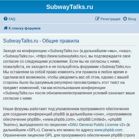
SubwayTalks.ru
FAQ
Регистрация
Вход
К списку форумов
SubwayTalks.ru - Общие правила
Заходя на конференцию «SubwayTalks.ru» (в дальнейшем «мы», «наш»,
«SubwayTalks.ru», «https://www.subwaytalks.ru»), вы подтверждаете своё
согласие со следующими условиями. Если вы не согласны с ними,
пожалуйста, не заходите и не пользуйтесь форумами «SubwayTalks.ru».
Мы оставляем за собой право изменять эти правила в любое время и
сделаем всё возможное, чтобы уведомить вас об этом, однако с вашей
стороны было бы разумным регулярно просматривать этот текст на
предмет изменений, так как использование конференции
«SubwayTalks.ru» после обновления/исправления условий означает ваше
согласие с ними.
Наши форумы работают под управлением программного обеспечения
для создания конференций phpBB (в дальнейшем «они», «программное
обеспечение phpBB», «www.phpbb.com», «phpBB Limited», «phpBB
Teams»), выпущенного по лицензии «
GNU General Public License v2
» (в
дальнейшем «GPL»). Скачать его можно по адресу
www.phpbb.com
.
Ограничения лицензии GPL для программного обеспечения phpBB строго