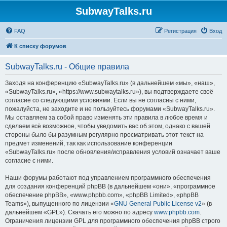
SubwayTalks.ru
FAQ
Регистрация
Вход
К списку форумов
SubwayTalks.ru - Общие правила
Заходя на конференцию «SubwayTalks.ru» (в дальнейшем «мы», «наш»,
«SubwayTalks.ru», «https://www.subwaytalks.ru»), вы подтверждаете своё
согласие со следующими условиями. Если вы не согласны с ними,
пожалуйста, не заходите и не пользуйтесь форумами «SubwayTalks.ru».
Мы оставляем за собой право изменять эти правила в любое время и
сделаем всё возможное, чтобы уведомить вас об этом, однако с вашей
стороны было бы разумным регулярно просматривать этот текст на
предмет изменений, так как использование конференции
«SubwayTalks.ru» после обновления/исправления условий означает ваше
согласие с ними.
Наши форумы работают под управлением программного обеспечения
для создания конференций phpBB (в дальнейшем «они», «программное
обеспечение phpBB», «www.phpbb.com», «phpBB Limited», «phpBB
Teams»), выпущенного по лицензии «
GNU General Public License v2
» (в
дальнейшем «GPL»). Скачать его можно по адресу
www.phpbb.com
.
Ограничения лицензии GPL для программного обеспечения phpBB строго