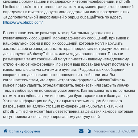
связаны с организацией и поддержкой интернет-конференций, и phpBB
Limited не несёт ответственности за то, что администрация конференций
определяет в качестве допустимого содержания и/или поведения в них.
За дополнительной информацией о phpBB обращайтесь по адресу
https://www.phpbb.com/
.
Вы соглашаетесь не размещать оскорбительных, угрожающих,
клеветнических сообщений, порнографических сообщений, призывов к
национальной розни и прочих сообщений, которые могут нарушить
законы вашей страны, страны, которая предоставляет услуги хостинга
для форумов «SubwayTalks.ru» или международное право. Попытки
размещения таких сообщений могут привести к вашему немедленному
отключению от конференции, при этом ваш провайдер будет поставлен в
известность, если мы сочтём это нужным. IP-адреса всех сообщений
сохраняются для возможности проведения такой политики. Вы
соглашаетесь с тем, что администраторы форумов «SubwayTalks.ru»
имеют право удалить, отредактировать, перенести или закрыть любую
тему в любое время по своему усмотрению. Как пользователь вы согласны
с тем, что введённая вами информация будет храниться в базе данных.
Хотя эта информация не будет открыта третьим лицам без вашего
разрешения, ни администрация конференции «SubwayTalks.ru», ни
phpBB Limited не может быть ответственна за действия хакеров, которые
могут привести к несанкционированному доступу к ней.
К списку форумов
Часовой пояс:
UTC+03:00