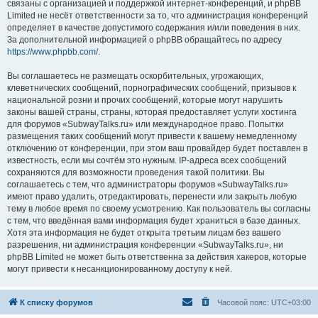
связаны с организацией и поддержкой интернет-конференций, и phpBB
Limited не несёт ответственности за то, что администрация конференций
определяет в качестве допустимого содержания и/или поведения в них.
За дополнительной информацией о phpBB обращайтесь по адресу
https://www.phpbb.com/
.
Вы соглашаетесь не размещать оскорбительных, угрожающих,
клеветнических сообщений, порнографических сообщений, призывов к
национальной розни и прочих сообщений, которые могут нарушить
законы вашей страны, страны, которая предоставляет услуги хостинга
для форумов «SubwayTalks.ru» или международное право. Попытки
размещения таких сообщений могут привести к вашему немедленному
отключению от конференции, при этом ваш провайдер будет поставлен в
известность, если мы сочтём это нужным. IP-адреса всех сообщений
сохраняются для возможности проведения такой политики. Вы
соглашаетесь с тем, что администраторы форумов «SubwayTalks.ru»
имеют право удалить, отредактировать, перенести или закрыть любую
тему в любое время по своему усмотрению. Как пользователь вы согласны
с тем, что введённая вами информация будет храниться в базе данных.
Хотя эта информация не будет открыта третьим лицам без вашего
разрешения, ни администрация конференции «SubwayTalks.ru», ни
phpBB Limited не может быть ответственна за действия хакеров, которые
могут привести к несанкционированному доступу к ней.
К списку форумов
Часовой пояс:
UTC+03:00