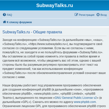
SubwayTalks.ru
FAQ
Регистрация
Вход
К списку форумов
SubwayTalks.ru - Общие правила
Заходя на конференцию «SubwayTalks.ru» (в дальнейшем «мы», «наш»,
«SubwayTalks.ru», «https://www.subwaytalks.ru»), вы подтверждаете своё
согласие со следующими условиями. Если вы не согласны с ними,
пожалуйста, не заходите и не пользуйтесь форумами «SubwayTalks.ru».
Мы оставляем за собой право изменять эти правила в любое время и
сделаем всё возможное, чтобы уведомить вас об этом, однако с вашей
стороны было бы разумным регулярно просматривать этот текст на
предмет изменений, так как использование конференции
«SubwayTalks.ru» после обновления/исправления условий означает ваше
согласие с ними.
Наши форумы работают под управлением программного обеспечения
для создания конференций phpBB (в дальнейшем «они», «программное
обеспечение phpBB», «www.phpbb.com», «phpBB Limited», «phpBB
Teams»), выпущенного по лицензии «
GNU General Public License v2
» (в
дальнейшем «GPL»). Скачать его можно по адресу
www.phpbb.com
.
Ограничения лицензии GPL для программного обеспечения phpBB строго