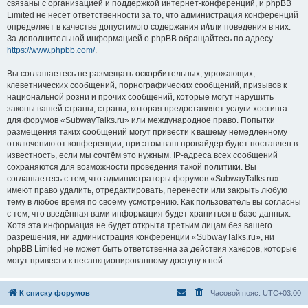
связаны с организацией и поддержкой интернет-конференций, и phpBB
Limited не несёт ответственности за то, что администрация конференций
определяет в качестве допустимого содержания и/или поведения в них.
За дополнительной информацией о phpBB обращайтесь по адресу
https://www.phpbb.com/
.
Вы соглашаетесь не размещать оскорбительных, угрожающих,
клеветнических сообщений, порнографических сообщений, призывов к
национальной розни и прочих сообщений, которые могут нарушить
законы вашей страны, страны, которая предоставляет услуги хостинга
для форумов «SubwayTalks.ru» или международное право. Попытки
размещения таких сообщений могут привести к вашему немедленному
отключению от конференции, при этом ваш провайдер будет поставлен в
известность, если мы сочтём это нужным. IP-адреса всех сообщений
сохраняются для возможности проведения такой политики. Вы
соглашаетесь с тем, что администраторы форумов «SubwayTalks.ru»
имеют право удалить, отредактировать, перенести или закрыть любую
тему в любое время по своему усмотрению. Как пользователь вы согласны
с тем, что введённая вами информация будет храниться в базе данных.
Хотя эта информация не будет открыта третьим лицам без вашего
разрешения, ни администрация конференции «SubwayTalks.ru», ни
phpBB Limited не может быть ответственна за действия хакеров, которые
могут привести к несанкционированному доступу к ней.
К списку форумов
Часовой пояс:
UTC+03:00