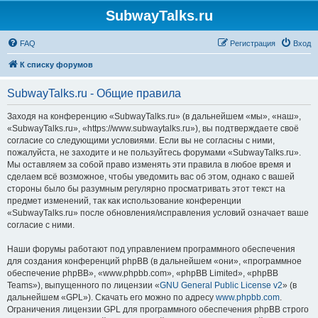
SubwayTalks.ru
FAQ
Регистрация
Вход
К списку форумов
SubwayTalks.ru - Общие правила
Заходя на конференцию «SubwayTalks.ru» (в дальнейшем «мы», «наш»,
«SubwayTalks.ru», «https://www.subwaytalks.ru»), вы подтверждаете своё
согласие со следующими условиями. Если вы не согласны с ними,
пожалуйста, не заходите и не пользуйтесь форумами «SubwayTalks.ru».
Мы оставляем за собой право изменять эти правила в любое время и
сделаем всё возможное, чтобы уведомить вас об этом, однако с вашей
стороны было бы разумным регулярно просматривать этот текст на
предмет изменений, так как использование конференции
«SubwayTalks.ru» после обновления/исправления условий означает ваше
согласие с ними.
Наши форумы работают под управлением программного обеспечения
для создания конференций phpBB (в дальнейшем «они», «программное
обеспечение phpBB», «www.phpbb.com», «phpBB Limited», «phpBB
Teams»), выпущенного по лицензии «
GNU General Public License v2
» (в
дальнейшем «GPL»). Скачать его можно по адресу
www.phpbb.com
.
Ограничения лицензии GPL для программного обеспечения phpBB строго