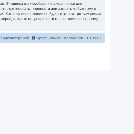
ым. IP-адреса всех сообщений сохраняются для
 отредактировать, перенести или закрыть любую тему в
ных. Хотя эта информация не будет открыта третьим лицам
акеров, которые могут привести к несанкционированному
 с администрацией
Удалить cookies
Часовой пояс:
UTC+03:00