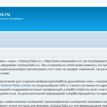
s.ru
етро в Петербурге
ы», «наш», «SubwayTalks.ru», «https://www.subwaytalks.ru»), вы подтверждае
сь форумами «SubwayTalks.ru». Мы оставляем за собой право изменять эти пр
азумным регулярно просматривать этот текст на предмет изменений, так как
с ними.
еспечения для создания конференций phpBB (в дальнейшем «они», «програ
General Public License v2
» (в дальнейшем «GPL»). Скачать его можно по адр
зацией и поддержкой интернет-конференций, и phpBB Limited не несёт ответ
ведения в них. За дополнительной информацией о phpBB обращайтесь по адр
их, клеветнических сообщений, порнографических сообщений, призывов к на
вляет услуги хостинга для форумов «SubwayTalks.ru» или международное пр