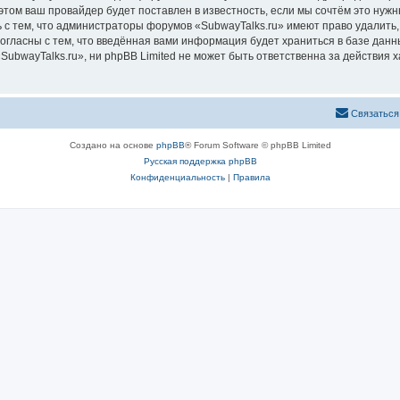
том ваш провайдер будет поставлен в известность, если мы сочтём это нужн
 с тем, что администраторы форумов «SubwayTalks.ru» имеют право удалить,
согласны с тем, что введённая вами информация будет храниться в базе дан
bwayTalks.ru», ни phpBB Limited не может быть ответственна за действия х
Связаться
Создано на основе
phpBB
® Forum Software © phpBB Limited
Русская поддержка phpBB
Конфиденциальность
|
Правила