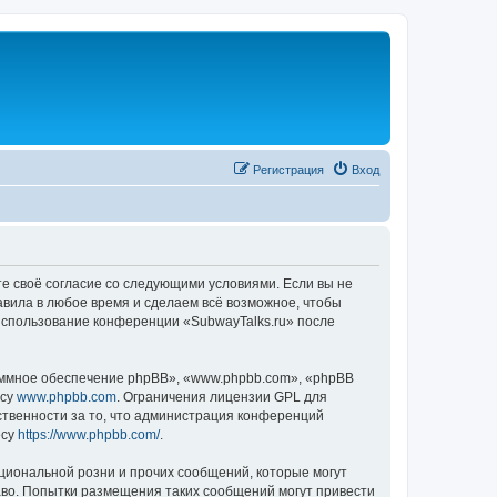
Регистрация
Вход
те своё согласие со следующими условиями. Если вы не
авила в любое время и сделаем всё возможное, чтобы
 использование конференции «SubwayTalks.ru» после
ммное обеспечение phpBB», «www.phpbb.com», «phpBB
есу
www.phpbb.com
. Ограничения лицензии GPL для
ственности за то, что администрация конференций
есу
https://www.phpbb.com/
.
циональной розни и прочих сообщений, которые могут
аво. Попытки размещения таких сообщений могут привести