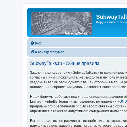
SubwayTalk
Форумы любителей м
FAQ
К списку форумов
SubwayTalks.ru - Общие правила
Заходя на конференцию «SubwayTalks.ru» (в дальнейшем «м
согласны с ними, пожалуйста, не заходите и не пользуйте
уведомить вас об этом, однако с вашей стороны было бы р
обновления/исправления условий означает ваше согласие 
Наши форумы работают под управлением программного об
Limited», «phpBB Teams»), выпущенного по лицензии «
GNU 
программного обеспечения phpBB строго связаны с органи
определяет в качестве допустимого содержания и/или по
Вы соглашаетесь не размещать оскорбительных, угрожающ
нарушить законы вашей страны, страны, которая предоста