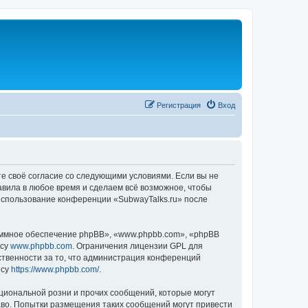
Регистрация
Вход
те своё согласие со следующими условиями. Если вы не
авила в любое время и сделаем всё возможное, чтобы
 использование конференции «SubwayTalks.ru» после
ммное обеспечение phpBB», «www.phpbb.com», «phpBB
есу
www.phpbb.com
. Ограничения лицензии GPL для
ственности за то, что администрация конференций
есу
https://www.phpbb.com/
.
циональной розни и прочих сообщений, которые могут
аво. Попытки размещения таких сообщений могут привести