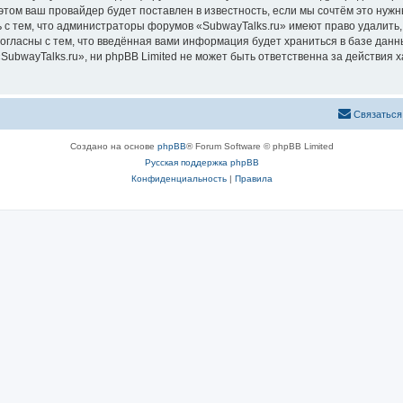
том ваш провайдер будет поставлен в известность, если мы сочтём это нужн
 с тем, что администраторы форумов «SubwayTalks.ru» имеют право удалить,
согласны с тем, что введённая вами информация будет храниться в базе дан
bwayTalks.ru», ни phpBB Limited не может быть ответственна за действия х
Связаться
Создано на основе
phpBB
® Forum Software © phpBB Limited
Русская поддержка phpBB
Конфиденциальность
|
Правила