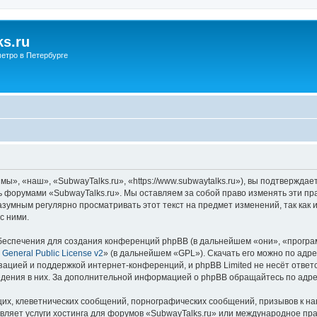
s.ru
етро в Петербурге
ы», «наш», «SubwayTalks.ru», «https://www.subwaytalks.ru»), вы подтверждае
сь форумами «SubwayTalks.ru». Мы оставляем за собой право изменять эти пр
азумным регулярно просматривать этот текст на предмет изменений, так как
с ними.
еспечения для создания конференций phpBB (в дальнейшем «они», «програ
General Public License v2
» (в дальнейшем «GPL»). Скачать его можно по адр
зацией и поддержкой интернет-конференций, и phpBB Limited не несёт ответ
ведения в них. За дополнительной информацией о phpBB обращайтесь по адр
их, клеветнических сообщений, порнографических сообщений, призывов к на
вляет услуги хостинга для форумов «SubwayTalks.ru» или международное пр