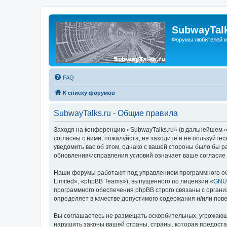
SubwayTalk
Форумы любителей м
FAQ
К списку форумов
SubwayTalks.ru - Общие правила
Заходя на конференцию «SubwayTalks.ru» (в дальнейшем «м
согласны с ними, пожалуйста, не заходите и не пользуйте
уведомить вас об этом, однако с вашей стороны было бы р
обновления/исправления условий означает ваше согласие 
Наши форумы работают под управлением программного об
Limited», «phpBB Teams»), выпущенного по лицензии «
GNU 
программного обеспечения phpBB строго связаны с органи
определяет в качестве допустимого содержания и/или по
Вы соглашаетесь не размещать оскорбительных, угрожающ
нарушить законы вашей страны, страны, которая предоста