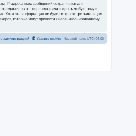
ым. IP-адреса всех сообщений сохраняются для
 отредактировать, перенести или закрыть любую тему в
ных. Хотя эта информация не будет открыта третьим лицам
акеров, которые могут привести к несанкционированному
 с администрацией
Удалить cookies
Часовой пояс:
UTC+03:00