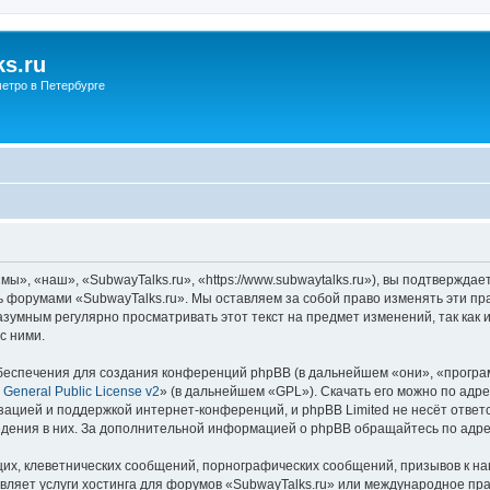
s.ru
етро в Петербурге
ы», «наш», «SubwayTalks.ru», «https://www.subwaytalks.ru»), вы подтверждае
сь форумами «SubwayTalks.ru». Мы оставляем за собой право изменять эти пр
азумным регулярно просматривать этот текст на предмет изменений, так как
с ними.
еспечения для создания конференций phpBB (в дальнейшем «они», «програ
General Public License v2
» (в дальнейшем «GPL»). Скачать его можно по адр
зацией и поддержкой интернет-конференций, и phpBB Limited не несёт ответ
ведения в них. За дополнительной информацией о phpBB обращайтесь по адр
их, клеветнических сообщений, порнографических сообщений, призывов к на
вляет услуги хостинга для форумов «SubwayTalks.ru» или международное пр