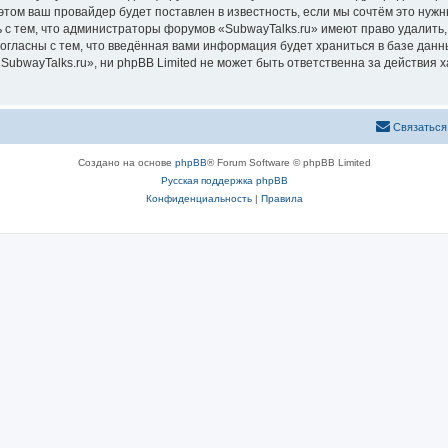
том ваш провайдер будет поставлен в известность, если мы сочтём это нужн
 с тем, что администраторы форумов «SubwayTalks.ru» имеют право удалить,
согласны с тем, что введённая вами информация будет храниться в базе дан
bwayTalks.ru», ни phpBB Limited не может быть ответственна за действия х
Связаться
Создано на основе
phpBB
® Forum Software © phpBB Limited
Русская поддержка phpBB
Конфиденциальность
|
Правила