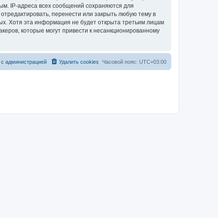
ым. IP-адреса всех сообщений сохраняются для
 отредактировать, перенести или закрыть любую тему в
ных. Хотя эта информация не будет открыта третьим лицам
акеров, которые могут привести к несанкционированному
 с администрацией
Удалить cookies
Часовой пояс:
UTC+03:00