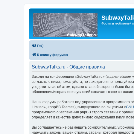
SubwayTalk
Форумы любителей м
FAQ
К списку форумов
SubwayTalks.ru - Общие правила
Заходя на конференцию «SubwayTalks.ru» (в дальнейшем «м
согласны с ними, пожалуйста, не заходите и не пользуйте
уведомить вас об этом, однако с вашей стороны было бы р
обновления/исправления условий означает ваше согласие 
Наши форумы работают под управлением программного об
Limited», «phpBB Teams»), выпущенного по лицензии «
GNU 
программного обеспечения phpBB строго связаны с органи
определяет в качестве допустимого содержания и/или по
Вы соглашаетесь не размещать оскорбительных, угрожающ
нарушить законы вашей страны, страны, которая предоста