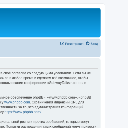
Регистрация
Вход
те своё согласие со следующими условиями. Если вы не
авила в любое время и сделаем всё возможное, чтобы
 использование конференции «SubwayTalks.ru» после
ммное обеспечение phpBB», «www.phpbb.com», «phpBB
есу
www.phpbb.com
. Ограничения лицензии GPL для
ственности за то, что администрация конференций
есу
https://www.phpbb.com/
.
циональной розни и прочих сообщений, которые могут
аво. Попытки размещения таких сообщений могут привести