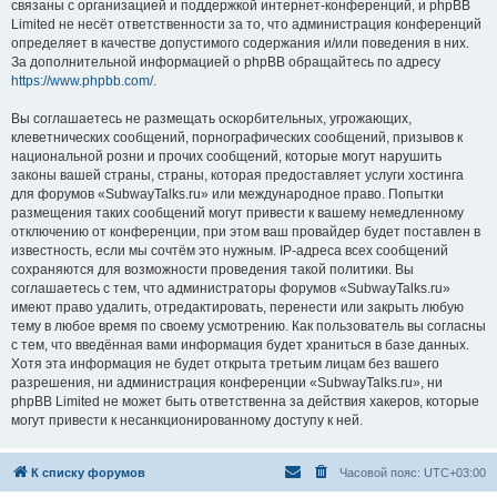
связаны с организацией и поддержкой интернет-конференций, и phpBB
Limited не несёт ответственности за то, что администрация конференций
определяет в качестве допустимого содержания и/или поведения в них.
За дополнительной информацией о phpBB обращайтесь по адресу
https://www.phpbb.com/
.
Вы соглашаетесь не размещать оскорбительных, угрожающих,
клеветнических сообщений, порнографических сообщений, призывов к
национальной розни и прочих сообщений, которые могут нарушить
законы вашей страны, страны, которая предоставляет услуги хостинга
для форумов «SubwayTalks.ru» или международное право. Попытки
размещения таких сообщений могут привести к вашему немедленному
отключению от конференции, при этом ваш провайдер будет поставлен в
известность, если мы сочтём это нужным. IP-адреса всех сообщений
сохраняются для возможности проведения такой политики. Вы
соглашаетесь с тем, что администраторы форумов «SubwayTalks.ru»
имеют право удалить, отредактировать, перенести или закрыть любую
тему в любое время по своему усмотрению. Как пользователь вы согласны
с тем, что введённая вами информация будет храниться в базе данных.
Хотя эта информация не будет открыта третьим лицам без вашего
разрешения, ни администрация конференции «SubwayTalks.ru», ни
phpBB Limited не может быть ответственна за действия хакеров, которые
могут привести к несанкционированному доступу к ней.
К списку форумов
Часовой пояс:
UTC+03:00