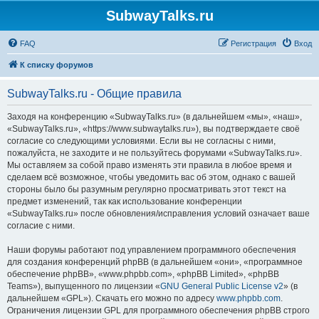
SubwayTalks.ru
FAQ
Регистрация
Вход
К списку форумов
SubwayTalks.ru - Общие правила
Заходя на конференцию «SubwayTalks.ru» (в дальнейшем «мы», «наш»,
«SubwayTalks.ru», «https://www.subwaytalks.ru»), вы подтверждаете своё
согласие со следующими условиями. Если вы не согласны с ними,
пожалуйста, не заходите и не пользуйтесь форумами «SubwayTalks.ru».
Мы оставляем за собой право изменять эти правила в любое время и
сделаем всё возможное, чтобы уведомить вас об этом, однако с вашей
стороны было бы разумным регулярно просматривать этот текст на
предмет изменений, так как использование конференции
«SubwayTalks.ru» после обновления/исправления условий означает ваше
согласие с ними.
Наши форумы работают под управлением программного обеспечения
для создания конференций phpBB (в дальнейшем «они», «программное
обеспечение phpBB», «www.phpbb.com», «phpBB Limited», «phpBB
Teams»), выпущенного по лицензии «
GNU General Public License v2
» (в
дальнейшем «GPL»). Скачать его можно по адресу
www.phpbb.com
.
Ограничения лицензии GPL для программного обеспечения phpBB строго