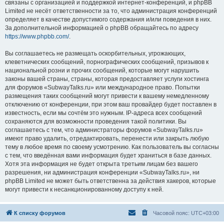
связаны с организацией и поддержкой интернет-конференций, и phpBB
Limited не несёт ответственности за то, что администрация конференций
определяет в качестве допустимого содержания и/или поведения в них.
За дополнительной информацией о phpBB обращайтесь по адресу
https://www.phpbb.com/
.
Вы соглашаетесь не размещать оскорбительных, угрожающих,
клеветнических сообщений, порнографических сообщений, призывов к
национальной розни и прочих сообщений, которые могут нарушить
законы вашей страны, страны, которая предоставляет услуги хостинга
для форумов «SubwayTalks.ru» или международное право. Попытки
размещения таких сообщений могут привести к вашему немедленному
отключению от конференции, при этом ваш провайдер будет поставлен в
известность, если мы сочтём это нужным. IP-адреса всех сообщений
сохраняются для возможности проведения такой политики. Вы
соглашаетесь с тем, что администраторы форумов «SubwayTalks.ru»
имеют право удалить, отредактировать, перенести или закрыть любую
тему в любое время по своему усмотрению. Как пользователь вы согласны
с тем, что введённая вами информация будет храниться в базе данных.
Хотя эта информация не будет открыта третьим лицам без вашего
разрешения, ни администрация конференции «SubwayTalks.ru», ни
phpBB Limited не может быть ответственна за действия хакеров, которые
могут привести к несанкционированному доступу к ней.
К списку форумов
Часовой пояс:
UTC+03:00