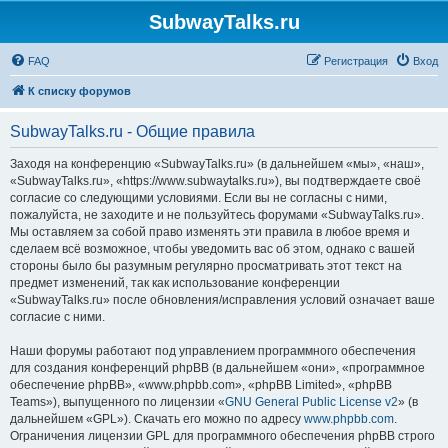
SubwayTalks.ru
FAQ
Регистрация
Вход
К списку форумов
SubwayTalks.ru - Общие правила
Заходя на конференцию «SubwayTalks.ru» (в дальнейшем «мы», «наш»,
«SubwayTalks.ru», «https://www.subwaytalks.ru»), вы подтверждаете своё
согласие со следующими условиями. Если вы не согласны с ними,
пожалуйста, не заходите и не пользуйтесь форумами «SubwayTalks.ru».
Мы оставляем за собой право изменять эти правила в любое время и
сделаем всё возможное, чтобы уведомить вас об этом, однако с вашей
стороны было бы разумным регулярно просматривать этот текст на
предмет изменений, так как использование конференции
«SubwayTalks.ru» после обновления/исправления условий означает ваше
согласие с ними.
Наши форумы работают под управлением программного обеспечения
для создания конференций phpBB (в дальнейшем «они», «программное
обеспечение phpBB», «www.phpbb.com», «phpBB Limited», «phpBB
Teams»), выпущенного по лицензии «
GNU General Public License v2
» (в
дальнейшем «GPL»). Скачать его можно по адресу
www.phpbb.com
.
Ограничения лицензии GPL для программного обеспечения phpBB строго