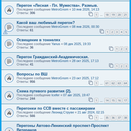
Перегон «Лесная - Пл. Мужества». Размыв.
Последнее сообщение
MetroGnom
«
10 янв 2026, 14:13
Ответы:
306
1
18
19
20
21
…
Какой ваш любимый перегон?
Последнее сообщение
MetroGnom
«
08 янв 2026, 00:30
Ответы:
61
1
2
3
4
5
Освещение в тоннелях
Последнее сообщение
Yanus
«
08 дек 2025, 19:33
Ответы:
36
1
2
3
Перегон Гражданский-Академическая.
Последнее сообщение
MetroGnom
«
28 окт 2025, 17:13
Ответы:
41
1
2
3
Вопросы по ВШ
Последнее сообщение
MetroGnom
«
23 окт 2025, 17:12
Ответы:
956
1
61
62
63
64
…
Схема путевого развития (2).
Последнее сообщение
Icefer
«
07 авг 2025, 19:47
Ответы:
244
1
14
15
16
17
…
Перегонки по ССВ вместе с пассажирами
Последнее сообщение
Леонид Струве
«
21 авг 2024, 02:15
Ответы:
566
1
35
36
37
38
…
Перегоны Автово-Ленинский проспект-Проспект
Ветеранов