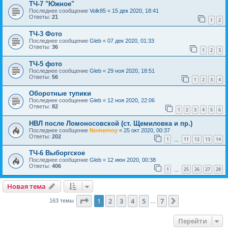
ТЧ-7 "Южное"
Последнее сообщение
Volk85
«
15 дек 2020, 18:41
Ответы:
21
1
2
ТЧ-3 Фото
Последнее сообщение
Gleb
«
07 дек 2020, 01:33
Ответы:
36
1
2
3
ТЧ-5 фото
Последнее сообщение
Gleb
«
29 ноя 2020, 18:51
Ответы:
56
1
2
3
4
Оборотные тупики
Последнее сообщение
Gleb
«
12 ноя 2020, 22:06
Ответы:
82
1
2
3
4
5
6
НВЛ после Ломоносовской (ст. Щемиловка и пр.)
Последнее сообщение
Nomernoy
«
25 окт 2020, 00:37
Ответы:
202
1
11
12
13
14
…
ТЧ-6 Выборгское
Последнее сообщение
Gleb
«
12 июн 2020, 00:38
Ответы:
406
1
25
26
27
28
…
Новая тема
Страница
1
из
7
1
2
3
4
5
7
След.
163 темы
…
Перейти