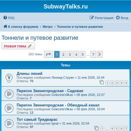
SubwayTalks.ru
FAQ
Регистрация
Вход
К списку форумов
Метро
Тоннели и путевое развитие
Тоннели и путевое развитие
Новая тема
Страница
1
из
7
1
2
3
4
5
7
След.
163 темы
…
Темы
Длины линий
Последнее сообщение
Леонид Струве
«
11 янв 2026, 16:44
Ответы:
70
1
2
3
4
5
Перегон Звенигородская - Садовая
Последнее сообщение
GelezinisVilkas
«
06 фев 2026, 22:07
Ответы:
7
Перегон Звенигородская - Обводный канал
Последнее сообщение
GelezinisVilkas
«
06 фев 2026, 16:04
Ответы:
13
Тот самый Тридварас
Последнее сообщение
Ignat
«
31 янв 2026, 02:04
Ответы:
97
1
4
5
6
7
…