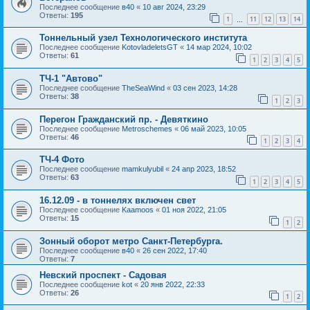
Последнее сообщение
в40
«
10 авг 2024, 23:29
Ответы:
195
1
11
12
13
14
…
Тоннельный узел Технологического института
Последнее сообщение
KotovladeletsGT
«
14 мар 2024, 10:02
Ответы:
61
1
2
3
4
5
ТЧ-1 "Автово"
Последнее сообщение
TheSeaWind
«
03 сен 2023, 14:28
Ответы:
38
1
2
3
Перегон Гражданский пр. - Девяткино
Последнее сообщение
Metroschemes
«
06 май 2023, 10:05
Ответы:
46
1
2
3
4
ТЧ-4 Фото
Последнее сообщение
mamkulyubil
«
24 апр 2023, 18:52
Ответы:
63
1
2
3
4
5
16.12.09 - в тоннелях включен свет
Последнее сообщение
Kaamoos
«
01 ноя 2022, 21:05
Ответы:
15
1
2
Зонный оборот метро Санкт-Петербурга.
Последнее сообщение
в40
«
26 сен 2022, 17:40
Ответы:
7
Невский проспект - Садовая
Последнее сообщение
kot
«
20 янв 2022, 22:33
Ответы:
26
1
2