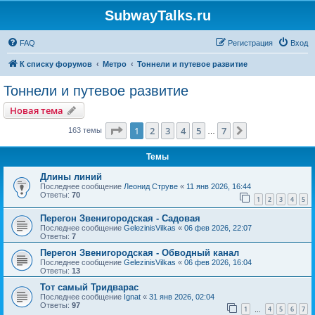
SubwayTalks.ru
FAQ
Регистрация
Вход
К списку форумов
Метро
Тоннели и путевое развитие
Тоннели и путевое развитие
Новая тема
Страница
1
из
7
1
2
3
4
5
7
След.
163 темы
…
Темы
Длины линий
Последнее сообщение
Леонид Струве
«
11 янв 2026, 16:44
Ответы:
70
1
2
3
4
5
Перегон Звенигородская - Садовая
Последнее сообщение
GelezinisVilkas
«
06 фев 2026, 22:07
Ответы:
7
Перегон Звенигородская - Обводный канал
Последнее сообщение
GelezinisVilkas
«
06 фев 2026, 16:04
Ответы:
13
Тот самый Тридварас
Последнее сообщение
Ignat
«
31 янв 2026, 02:04
Ответы:
97
1
4
5
6
7
…