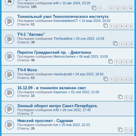
Последнее сообщение
в40
«
10 авг 2024, 23:29
Ответы:
195
1
11
12
13
14
…
Тоннельный узел Технологического института
Последнее сообщение
KotovladeletsGT
«
14 мар 2024, 10:02
Ответы:
61
1
2
3
4
5
ТЧ-1 "Автово"
Последнее сообщение
TheSeaWind
«
03 сен 2023, 14:28
Ответы:
38
1
2
3
Перегон Гражданский пр. - Девяткино
Последнее сообщение
Metroschemes
«
06 май 2023, 10:05
Ответы:
46
1
2
3
4
ТЧ-4 Фото
Последнее сообщение
mamkulyubil
«
24 апр 2023, 18:52
Ответы:
63
1
2
3
4
5
16.12.09 - в тоннелях включен свет
Последнее сообщение
Kaamoos
«
01 ноя 2022, 21:05
Ответы:
15
1
2
Зонный оборот метро Санкт-Петербурга.
Последнее сообщение
в40
«
26 сен 2022, 17:40
Ответы:
7
Невский проспект - Садовая
Последнее сообщение
kot
«
20 янв 2022, 22:33
Ответы:
26
1
2