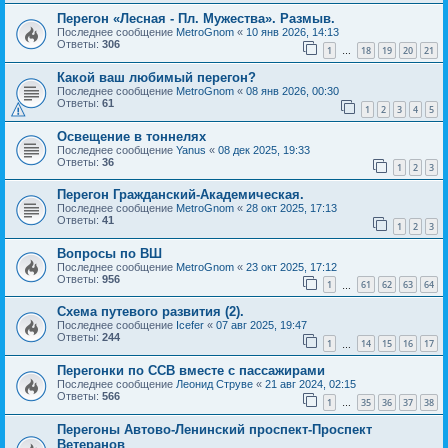
Перегон «Лесная - Пл. Мужества». Размыв.
Последнее сообщение
MetroGnom
«
10 янв 2026, 14:13
Ответы:
306
1
18
19
20
21
…
Какой ваш любимый перегон?
Последнее сообщение
MetroGnom
«
08 янв 2026, 00:30
Ответы:
61
1
2
3
4
5
Освещение в тоннелях
Последнее сообщение
Yanus
«
08 дек 2025, 19:33
Ответы:
36
1
2
3
Перегон Гражданский-Академическая.
Последнее сообщение
MetroGnom
«
28 окт 2025, 17:13
Ответы:
41
1
2
3
Вопросы по ВШ
Последнее сообщение
MetroGnom
«
23 окт 2025, 17:12
Ответы:
956
1
61
62
63
64
…
Схема путевого развития (2).
Последнее сообщение
Icefer
«
07 авг 2025, 19:47
Ответы:
244
1
14
15
16
17
…
Перегонки по ССВ вместе с пассажирами
Последнее сообщение
Леонид Струве
«
21 авг 2024, 02:15
Ответы:
566
1
35
36
37
38
…
Перегоны Автово-Ленинский проспект-Проспект
Ветеранов