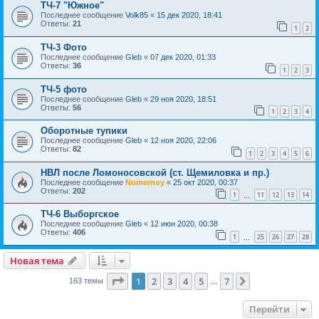
ТЧ-7 "Южное"
Последнее сообщение
Volk85
«
15 дек 2020, 18:41
Ответы:
21
1
2
ТЧ-3 Фото
Последнее сообщение
Gleb
«
07 дек 2020, 01:33
Ответы:
36
1
2
3
ТЧ-5 фото
Последнее сообщение
Gleb
«
29 ноя 2020, 18:51
Ответы:
56
1
2
3
4
Оборотные тупики
Последнее сообщение
Gleb
«
12 ноя 2020, 22:06
Ответы:
82
1
2
3
4
5
6
НВЛ после Ломоносовской (ст. Щемиловка и пр.)
Последнее сообщение
Nomernoy
«
25 окт 2020, 00:37
Ответы:
202
1
11
12
13
14
…
ТЧ-6 Выборгское
Последнее сообщение
Gleb
«
12 июн 2020, 00:38
Ответы:
406
1
25
26
27
28
…
Новая тема
Страница
1
из
7
1
2
3
4
5
7
След.
163 темы
…
Перейти