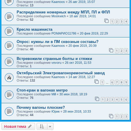
Последнее сообщение
Kaamoos
«
26 авг 2019, 15:07
Ответы:
13
Распределение номерных между МПЛ, ПЛ и ФПЛ
Последнее сообщение
Moskwich
«
18 авг 2019, 14:01
Ответы:
52
1
2
3
4
Кресло машиниста
Последнее сообщение
РОМАРИО11786
«
20 фев 2019, 22:29
Опрос: нужны ли в ПМ сквозные составы?
Последнее сообщение
Kaamoos
«
20 фев 2019, 20:39
Ответы:
40
1
2
3
Встревожили странные болты и стяжки
Последнее сообщение
vevoru
«
26 окт 2018, 11:53
Ответы:
1
Октябрьский Электровагоноремонтный завод
Последнее сообщение
Kaamoos
«
14 авг 2018, 12:27
Ответы:
132
1
6
7
8
9
…
Стоп-кран в вагонах метро
Последнее сообщение
Mill
«
30 июн 2018, 18:19
Ответы:
76
1
2
3
4
5
6
Почему вагоны плоские?
Последнее сообщение
Юрик
«
28 июн 2018, 10:33
Ответы:
44
1
2
3
Новая тема