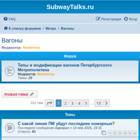
SubwayTalks.ru
FAQ
Регистрация
Вход
К списку форумов
Метро
Вагоны
Вагоны
Модератор:
Nomernoy
Форум
Типы и модификации вагонов Петербургского
Метрополитена
Модератор:
Nomernoy
Темы:
29
Новая тема
Страница
1
из
13
1
2
3
4
5
13
След.
312 тем
…
Темы
С какой линии ПМ уйдут последние номерные?
Последнее сообщение
Адмирал
«
13 янв 2026, 19:31
Ответы:
80
1
2
3
4
5
6