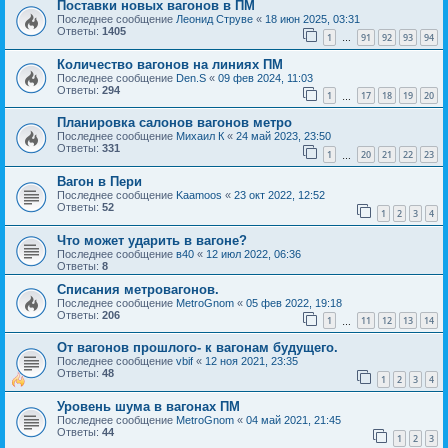
Поставки новых вагонов в ПМ
Последнее сообщение
Леонид Струве
«
18 июн 2025, 03:31
Ответы:
1405
1
91
92
93
94
…
Количество вагонов на линиях ПМ
Последнее сообщение
Den.S
«
09 фев 2024, 11:03
Ответы:
294
1
17
18
19
20
…
Планировка салонов вагонов метро
Последнее сообщение
Михаил К
«
24 май 2023, 23:50
Ответы:
331
1
20
21
22
23
…
Вагон в Пери
Последнее сообщение
Kaamoos
«
23 окт 2022, 12:52
Ответы:
52
1
2
3
4
Что может ударить в вагоне?
Последнее сообщение
в40
«
12 июл 2022, 06:36
Ответы:
8
Списания метровагонов.
Последнее сообщение
MetroGnom
«
05 фев 2022, 19:18
Ответы:
206
1
11
12
13
14
…
От вагонов прошлого- к вагонам будущего.
Последнее сообщение
vbif
«
12 ноя 2021, 23:35
Ответы:
48
1
2
3
4
Уровень шума в вагонах ПМ
Последнее сообщение
MetroGnom
«
04 май 2021, 21:45
Ответы:
44
1
2
3