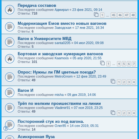
Передача составов
Последнее сообщение
Адмирал
«
23 фев 2021, 09:14
Ответы:
718
1
45
46
47
48
…
Модернизация Емов вместо новых вагонов
Последнее сообщение
Заводская
«
17 янв 2021, 16:34
Ответы:
6
Вагон в Университете МВД
Последнее сообщение
santa0205
«
04 июл 2020, 09:08
Ответы:
5
Бортовая и заводская нумерация вагонов
Последнее сообщение
Kaamoos
«
05 апр 2020, 21:55
Ответы:
101
1
4
5
6
7
…
Опрос: Нужны ли ПМ цветные поезда?
Последнее сообщение
MetroGnom
«
12 фев 2020, 23:49
Ответы:
49
1
2
3
4
Вагон И
Последнее сообщение
misha
«
09 дек 2019, 14:06
Трёп по мелким проишествиям на линии
Последнее сообщение
Vladimir91
«
07 ноя 2019, 23:25
Ответы:
49
1
2
3
4
Посторонний стук из под вагона.
Последнее сообщение
Олег85
«
14 сен 2019, 05:31
Ответы:
14
Асинхронная Яуза