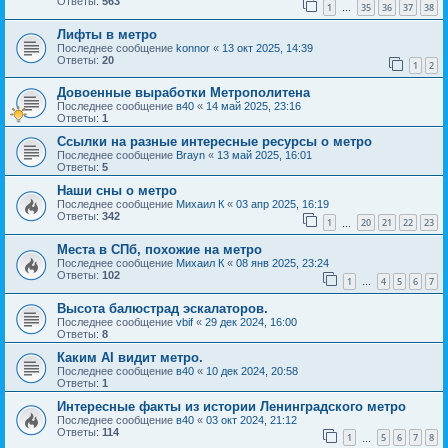
Ответы:
563
1
35
36
37
38
…
Лифты в метро
Последнее сообщение
konnor
«
13 окт 2025, 14:39
Ответы:
20
1
2
Довоенные выработки Метрополитена
Последнее сообщение
в40
«
14 май 2025, 23:16
Ответы:
1
Ссылки на разные интересные ресурсы о метро
Последнее сообщение
Brayn
«
13 май 2025, 16:01
Ответы:
5
Наши сны о метро
Последнее сообщение
Михаил К
«
03 апр 2025, 16:19
Ответы:
342
1
20
21
22
23
…
Места в СПб, похожие на метро
Последнее сообщение
Михаил К
«
08 янв 2025, 23:24
Ответы:
102
1
4
5
6
7
…
Высота балюстрад эскалаторов.
Последнее сообщение
vbif
«
29 дек 2024, 16:00
Ответы:
8
Каким AI видит метро.
Последнее сообщение
в40
«
10 дек 2024, 20:58
Ответы:
1
Интересные факты из истории Ленинградского метро
Последнее сообщение
в40
«
03 окт 2024, 21:12
Ответы:
114
1
5
6
7
8
…