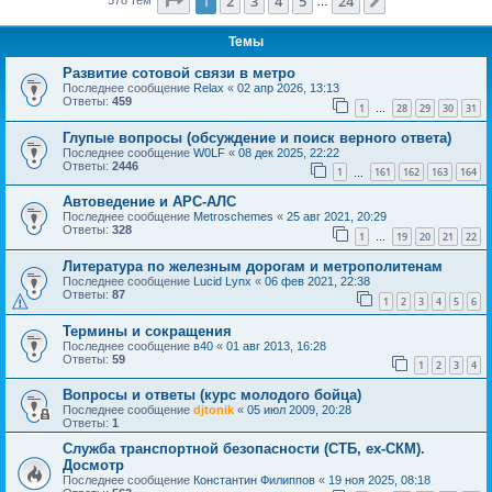
Страница
1
из
24
1
2
3
4
5
24
След.
…
Темы
Развитие сотовой связи в метро
Последнее сообщение
Relax
«
02 апр 2026, 13:13
Ответы:
459
1
28
29
30
31
…
Глупые вопросы (обсуждение и поиск верного ответа)
Последнее сообщение
W0LF
«
08 дек 2025, 22:22
Ответы:
2446
1
161
162
163
164
…
Автоведение и АРС-АЛС
Последнее сообщение
Metroschemes
«
25 авг 2021, 20:29
Ответы:
328
1
19
20
21
22
…
Литература по железным дорогам и метрополитенам
Последнее сообщение
Lucid Lynx
«
06 фев 2021, 22:38
Ответы:
87
1
2
3
4
5
6
Термины и сокращения
Последнее сообщение
в40
«
01 авг 2013, 16:28
Ответы:
59
1
2
3
4
Вопросы и ответы (курс молодого бойца)
Последнее сообщение
djtonik
«
05 июл 2009, 20:28
Ответы:
1
Служба транспортной безопасности (СТБ, ex-СКМ).
Досмотр
Последнее сообщение
Константин Филиппов
«
19 ноя 2025, 08:18