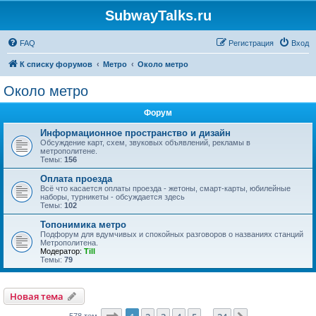
SubwayTalks.ru
FAQ
Регистрация
Вход
К списку форумов
Метро
Около метро
Около метро
Форум
Информационное пространство и дизайн
Обсуждение карт, схем, звуковых объявлений, рекламы в
метрополитене.
Темы:
156
Оплата проезда
Всё что касается оплаты проезда - жетоны, смарт-карты, юбилейные
наборы, турникеты - обсуждается здесь
Темы:
102
Топонимика метро
Подфорум для вдумчивых и спокойных разговоров о названиях станций
Метрополитена.
Модератор:
Till
Темы:
79
Новая тема
578 тем