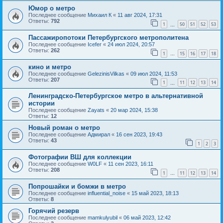
Юмор о метро
Последнее сообщение
Михаил К
«
11 авг 2024, 17:31
Ответы:
792
1
50
51
52
53
…
Пассажиропотоки Петербургского метрополитена
Последнее сообщение
Icefer
«
24 июл 2024, 20:57
Ответы:
262
1
15
16
17
18
…
кино и метро
Последнее сообщение
GelezinisVilkas
«
09 июл 2024, 11:53
Ответы:
207
1
11
12
13
14
…
Ленинградско-Петербургское метро в альтернативной
истории
Последнее сообщение
Zayats
«
20 мар 2024, 15:38
Ответы:
12
Новый роман о метро
Последнее сообщение
Адмирал
«
16 сен 2023, 19:43
Ответы:
43
1
2
3
Фотографии ВШ для коллекции
Последнее сообщение
W0LF
«
11 сен 2023, 16:11
Ответы:
208
1
11
12
13
14
…
Попрошайки и бомжи в метро
Последнее сообщение
influential_noise
«
15 май 2023, 18:13
Ответы:
8
Горячий резерв
Последнее сообщение
mamkulyubil
«
06 май 2023, 12:42