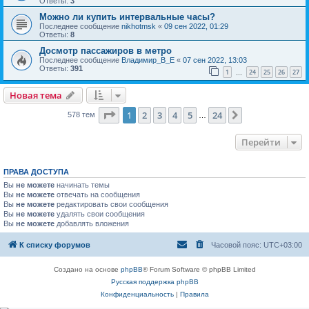
Ответы:
3
Можно ли купить интервальные часы?
Последнее сообщение
nikhotmsk
«
09 сен 2022, 01:29
Ответы:
8
Досмотр пассажиров в метро
Последнее сообщение
Владимир_В_Е
«
07 сен 2022, 13:03
Ответы:
391
1
24
25
26
27
…
Новая тема
Страница
1
из
24
1
2
3
4
5
24
След.
578 тем
…
Перейти
ПРАВА ДОСТУПА
Вы
не можете
начинать темы
Вы
не можете
отвечать на сообщения
Вы
не можете
редактировать свои сообщения
Вы
не можете
удалять свои сообщения
Вы
не можете
добавлять вложения
К списку форумов
Часовой пояс:
UTC+03:00
Создано на основе
phpBB
® Forum Software © phpBB Limited
Русская поддержка phpBB
Конфиденциальность
|
Правила