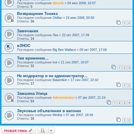
Последнее сообщение
djtonik
«
04 июл 2008, 16:57
Ответы:
5
Возвращение Тоника
Последнее сообщение
Oldfan
«
19 июн 2008, 00:58
Ответы:
16
1
2
Замечания
Последнее сообщение
Лео
«
22 окт 2007, 17:39
Ответы:
14
вЗНОС
Последнее сообщение
Big Ben Wallace
«
09 окт 2007, 17:06
Тем временем...
Последнее сообщение
kot
«
21 сен 2007, 16:07
Ответы:
31
1
2
3
Не модератор и не администратор...
Последнее сообщение
Batareikin
«
17 сен 2007, 22:02
Ответы:
17
1
2
Замшина Улица
Последнее сообщение
Administrator
«
07 авг 2007, 21:19
Ответы:
53
1
2
3
4
Звуковые объявления в вагонах
Последнее сообщение
Mmiha
«
07 авг 2007, 18:49
Ответы:
16
1
2
Новая тема