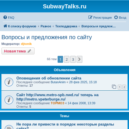
SubwayTalks.ru
FAQ
Регистрация
Вход
К списку форумов
Разное
Техподдержка
Вопросы и предложения по сайту
Вопросы и предложения по сайту
Модератор:
djtonik
Новая тема
1
2
3
След.
66 тем
Объявления
Оповещения об обновлении сайта
Последнее сообщение
ButanAnim
«
28 фев 2025, 15:18
Ответы:
17
1
2
Сайт http://www.metro-spb.nwd.ru/ теперь на
http://metro.vpeterburge.ru/
Последнее сообщение
TOPMO3
«
14 фев 2008, 13:39
Ответы:
5
Темы
Не пора ли привести в порядок некоторые разделы
сайта?