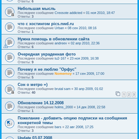
Ответы:
6
Небольшая мысль
Последнее сообщение
Creosote addicted
«
01 ноя 2010, 18:47
Ответы:
3
что с хостингом pics.nwd.ru
Последнее сообщение
Urban
«
08 сен 2010, 08:16
Ответы:
1
Нужна помощь в обновлении сайта
Последнее сообщение
andreev
«
02 апр 2010, 22:36
Ответы:
6
Очередная украденная фото
Последнее сообщение
tu2-167
«
23 ноя 2009, 16:38
Ответы:
9
Почему я не люблю "Орфус"
Последнее сообщение
Nomernoy
«
17 сен 2009, 17:00
Ответы:
5
Cон о метро =)
Последнее сообщение
brutal sam
«
30 апр 2009, 01:02
Ответы:
40
1
2
3
Обновление 14.12.2008
Последнее сообщение
holms_2000
«
14 дек 2008, 22:58
Ответы:
1
Пожелание - добавить опцию подписки на сообщения
конкретной темы
Последнее сообщение
bars
«
22 авг 2008, 17:25
Ответы:
3
Update 03.07.2008