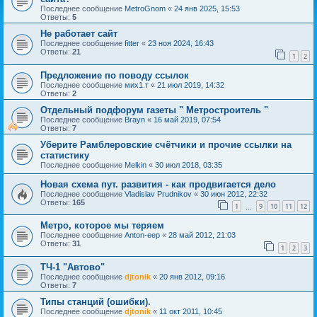
Последнее сообщение
MetroGnom
«
24 янв 2025, 15:53
Ответы:
5
Не работает сайт
Последнее сообщение
fitter
«
23 ноя 2024, 16:43
Ответы:
21
1
2
Предложение по поводу ссылок
Последнее сообщение
мих1.т
«
21 июл 2019, 14:32
Ответы:
2
Отдельный подфорум газеты " Метростроитель "
Последнее сообщение
Brayn
«
16 май 2019, 07:54
Ответы:
7
Уберите Рамблеровские счётчики и прочие ссылки на
статистику
Последнее сообщение
Melkin
«
30 июл 2018, 03:35
Новая схема пут. развития - как продвигается дело
Последнее сообщение
Vladislav Prudnikov
«
30 июн 2012, 22:32
Ответы:
165
1
9
10
11
12
…
Метро, которое мы теряем
Последнее сообщение
Anton-eep
«
28 май 2012, 21:03
Ответы:
31
1
2
3
ТЧ-1 "Автово"
Последнее сообщение
djtonik
«
20 янв 2012, 09:16
Ответы:
7
Типы станций (ошибки).
Последнее сообщение
djtonik
«
11 окт 2011, 10:45