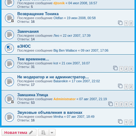
Последнее сообщение
djtonik
«
04 июл 2008, 16:57
Ответы:
5
Возвращение Тоника
Последнее сообщение
Oldfan
«
19 июн 2008, 00:58
Ответы:
16
1
2
Замечания
Последнее сообщение
Лео
«
22 окт 2007, 17:39
Ответы:
14
вЗНОС
Последнее сообщение
Big Ben Wallace
«
09 окт 2007, 17:06
Тем временем...
Последнее сообщение
kot
«
21 сен 2007, 16:07
Ответы:
31
1
2
3
Не модератор и не администратор...
Последнее сообщение
Batareikin
«
17 сен 2007, 22:02
Ответы:
17
1
2
Замшина Улица
Последнее сообщение
Administrator
«
07 авг 2007, 21:19
Ответы:
53
1
2
3
4
Звуковые объявления в вагонах
Последнее сообщение
Mmiha
«
07 авг 2007, 18:49
Ответы:
16
1
2
Новая тема