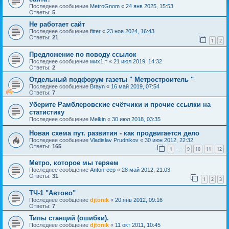
Последнее сообщение
MetroGnom
«
24 янв 2025, 15:53
Ответы:
5
Не работает сайт
Последнее сообщение
fitter
«
23 ноя 2024, 16:43
Ответы:
21
1
2
Предложение по поводу ссылок
Последнее сообщение
мих1.т
«
21 июл 2019, 14:32
Ответы:
2
Отдельный подфорум газеты " Метростроитель "
Последнее сообщение
Brayn
«
16 май 2019, 07:54
Ответы:
7
Уберите Рамблеровские счётчики и прочие ссылки на
статистику
Последнее сообщение
Melkin
«
30 июл 2018, 03:35
Новая схема пут. развития - как продвигается дело
Последнее сообщение
Vladislav Prudnikov
«
30 июн 2012, 22:32
Ответы:
165
1
9
10
11
12
…
Метро, которое мы теряем
Последнее сообщение
Anton-eep
«
28 май 2012, 21:03
Ответы:
31
1
2
3
ТЧ-1 "Автово"
Последнее сообщение
djtonik
«
20 янв 2012, 09:16
Ответы:
7
Типы станций (ошибки).
Последнее сообщение
djtonik
«
11 окт 2011, 10:45