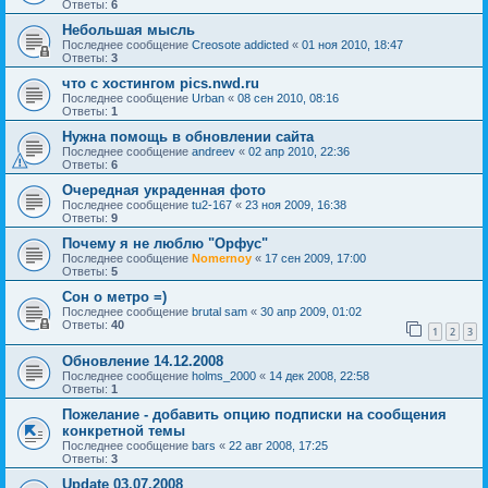
Ответы:
6
Небольшая мысль
Последнее сообщение
Creosote addicted
«
01 ноя 2010, 18:47
Ответы:
3
что с хостингом pics.nwd.ru
Последнее сообщение
Urban
«
08 сен 2010, 08:16
Ответы:
1
Нужна помощь в обновлении сайта
Последнее сообщение
andreev
«
02 апр 2010, 22:36
Ответы:
6
Очередная украденная фото
Последнее сообщение
tu2-167
«
23 ноя 2009, 16:38
Ответы:
9
Почему я не люблю "Орфус"
Последнее сообщение
Nomernoy
«
17 сен 2009, 17:00
Ответы:
5
Cон о метро =)
Последнее сообщение
brutal sam
«
30 апр 2009, 01:02
Ответы:
40
1
2
3
Обновление 14.12.2008
Последнее сообщение
holms_2000
«
14 дек 2008, 22:58
Ответы:
1
Пожелание - добавить опцию подписки на сообщения
конкретной темы
Последнее сообщение
bars
«
22 авг 2008, 17:25
Ответы:
3
Update 03.07.2008