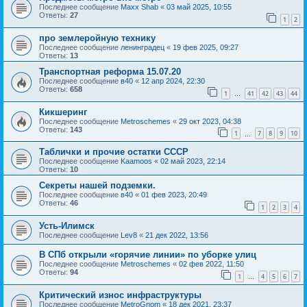
Последнее сообщение
Maxx Shab
«
03 май 2025, 10:55
Ответы:
27
1
2
про землеройную технику
Последнее сообщение
ленинградец
«
19 фев 2025, 09:27
Ответы:
13
Транспортная реформа 15.07.20
Последнее сообщение
в40
«
12 апр 2024, 22:30
Ответы:
658
1
41
42
43
44
…
Кикшеринг
Последнее сообщение
Metroschemes
«
29 окт 2023, 04:38
Ответы:
143
1
7
8
9
10
…
Таблички и прочие остатки СССР
Последнее сообщение
Kaamoos
«
02 май 2023, 22:14
Ответы:
10
Секреты нашей подземки.
Последнее сообщение
в40
«
01 фев 2023, 20:49
Ответы:
46
1
2
3
4
Усть-Илимск
Последнее сообщение
Lev8
«
21 дек 2022, 13:56
В СПб открыли «горячие линии» по уборке улиц
Последнее сообщение
Metroschemes
«
02 фев 2022, 11:50
Ответы:
94
1
4
5
6
7
…
Критический износ инфраструктуры
Последнее сообщение
MetroGnom
«
18 дек 2021, 23:37