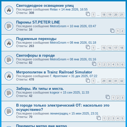
Светодиодное освещение улиц
Последнее сообщение
Relax
«
14 янв 2026, 16:55
Ответы:
308
1
18
19
20
21
…
Паромы ST.PETER LINE
Последнее сообщение
MetroGnom
«
10 янв 2026, 03:47
Ответы:
16
1
2
Подземные переходы
Последнее сообщение
MetroGnom
«
08 янв 2026, 01:18
Ответы:
263
1
15
16
17
18
…
Светофоры в городе
Последнее сообщение
MetroGnom
«
08 янв 2026, 01:16
Ответы:
82
1
2
3
4
5
6
Метрополитен в Trainz Railroad Simulator
Последнее сообщение
Г. Фропткинг
«
31 дек 2025, 07:22
Ответы:
478
1
29
30
31
32
…
Заборы. Их типы и места.
Последнее сообщение
kogeor
«
15 сен 2025, 11:33
Ответы:
42
1
2
3
В городе только электрический ОТ: насколько это
осуществимо?
Последнее сообщение
ленинградец
«
15 июн 2025, 23:31
Ответы:
70
1
2
3
4
5
Предметы метро вне метро