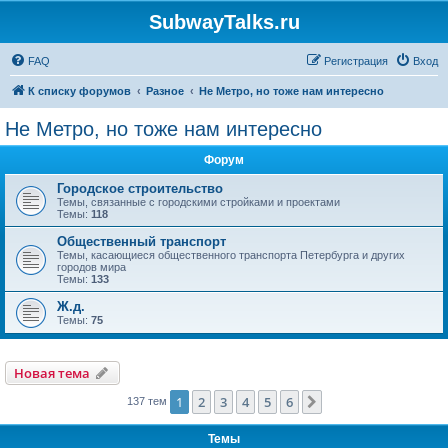
SubwayTalks.ru
FAQ
Регистрация
Вход
К списку форумов
Разное
Не Метро, но тоже нам интересно
Не Метро, но тоже нам интересно
Форум
Городское строительство
Темы, связанные с городскими стройками и проектами
Темы:
118
Общественный транспорт
Темы, касающиеся общественного транспорта Петербурга и других
городов мира
Темы:
133
Ж.д.
Темы:
75
Новая тема
1
2
3
4
5
6
След.
137 тем
Темы