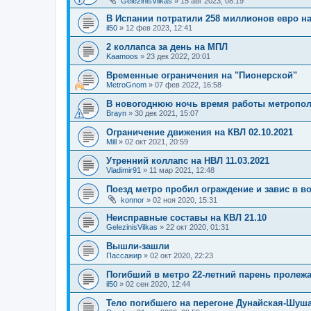
GelezinisVilkas
»
15 авг 2023, 08:19
В Испании потратили 258 миллионов евро н
il50
»
12 фев 2023, 12:41
2 коллапса за день на МПЛ
Kaamoos
»
23 дек 2022, 20:01
Временные ограничения на "Пионерской"
MetroGnom
»
07 фев 2022, 16:58
В новогоднюю ночь время работы метропол
Brayn
»
30 дек 2021, 15:07
Ограничение движения на КВЛ 02.10.2021
Mill
»
02 окт 2021, 20:59
Утренний коллапс на НВЛ 11.03.2021
Vladimir91
»
11 мар 2021, 12:48
Поезд метро пробил ограждение и завис в во
konnor
»
02 ноя 2020, 15:31
Неисправные составы на КВЛ 21.10
GelezinisVilkas
»
22 окт 2020, 01:31
Вышли-зашли
Пассажир
»
02 окт 2020, 22:23
Погибший в метро 22-летний парень пролежа
il50
»
02 сен 2020, 12:44
Тело погибшего на перегоне Дунайская-Шуша