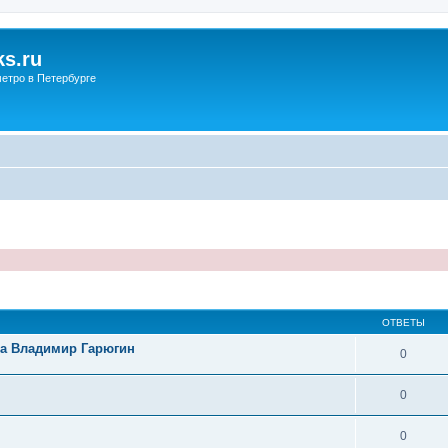
s.ru
етро в Петербурге
ОТВЕТЫ
на Владимир Гарюгин
0
0
0