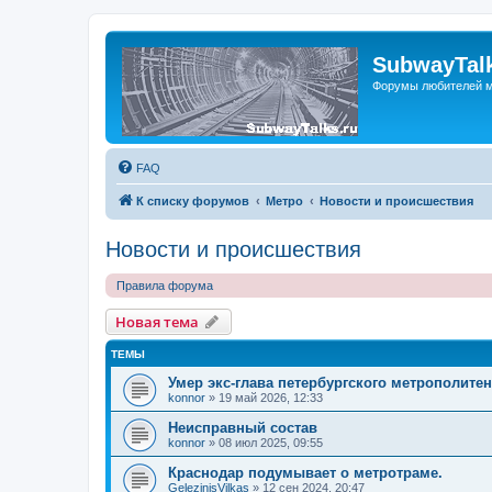
SubwayTalk
Форумы любителей м
FAQ
К списку форумов
Метро
Новости и происшествия
Новости и происшествия
Правила форума
Новая тема
ТЕМЫ
Умер экс-глава петербургского метрополите
konnor
»
19 май 2026, 12:33
Неисправный состав
konnor
»
08 июл 2025, 09:55
Краснодар подумывает о метротраме.
GelezinisVilkas
»
12 сен 2024, 20:47