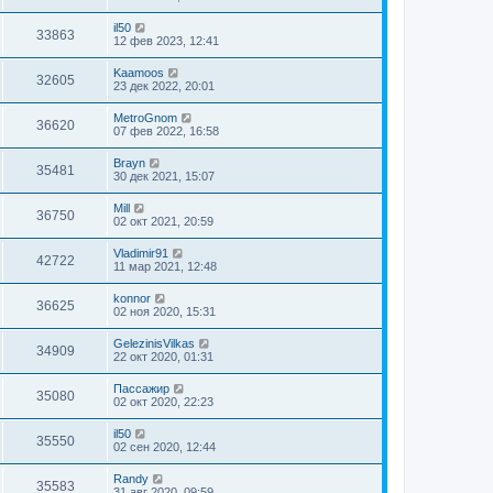
il50
33863
12 фев 2023, 12:41
Kaamoos
32605
23 дек 2022, 20:01
MetroGnom
36620
07 фев 2022, 16:58
Brayn
35481
30 дек 2021, 15:07
Mill
36750
02 окт 2021, 20:59
Vladimir91
42722
11 мар 2021, 12:48
konnor
36625
02 ноя 2020, 15:31
GelezinisVilkas
34909
22 окт 2020, 01:31
Пассажир
35080
02 окт 2020, 22:23
il50
35550
02 сен 2020, 12:44
Randy
35583
31 авг 2020, 09:59