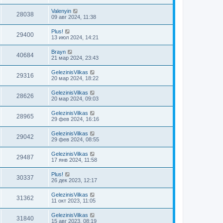
Valenyin
28038
09 авг 2024, 11:38
Plus!
29400
13 июл 2024, 14:21
Brayn
40684
21 мар 2024, 23:43
GelezinisVilkas
29316
20 мар 2024, 18:22
GelezinisVilkas
28626
20 мар 2024, 09:03
GelezinisVilkas
28965
29 фев 2024, 16:16
GelezinisVilkas
29042
29 фев 2024, 08:55
GelezinisVilkas
29487
17 янв 2024, 11:58
Plus!
30337
26 дек 2023, 12:17
GelezinisVilkas
31362
11 окт 2023, 11:05
GelezinisVilkas
31840
15 авг 2023, 08:19