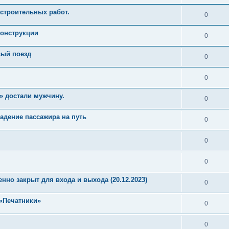
 строительных работ.
0
конструкции
0
вый поезд
0
0
» достали мужчину.
0
падение пассажира на путь
0
0
0
но закрыт для входа и выхода (20.12.2023)
0
 «Печатники»
0
0