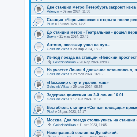
Две станции метро Петербурга закроют из-за
Valenyin
»
09 авг 2024, 11:38
Станция «Чернышевская» открыта после ре
Plus!
»
13 июл 2024, 14:21
До станции метро «Театральная» дошел пер
Brayn
»
21 мар 2024, 23:43
Автово, пассажир упал на путь.
GelezinisVilkas
»
20 мар 2024, 18:22
Из-под поезда на станции «Невский проспект
GelezinisVilkas
»
20 мар 2024, 09:03
На участке Линии 4 движение остановлено, 
GelezinisVilkas
»
29 фев 2024, 16:16
«Пассажир с пути удален, жив»
GelezinisVilkas
»
29 фев 2024, 08:55
Задержка движения на 2-й линии 16.01
GelezinisVilkas
»
17 янв 2024, 11:58
Вестибюль станции «Сенная площадь» времен
Plus!
»
26 дек 2023, 12:17
Москва. Два поезда столкнулись на станции
GelezinisVilkas
»
11 окт 2023, 11:05
Неисправный состав на Дунайской.