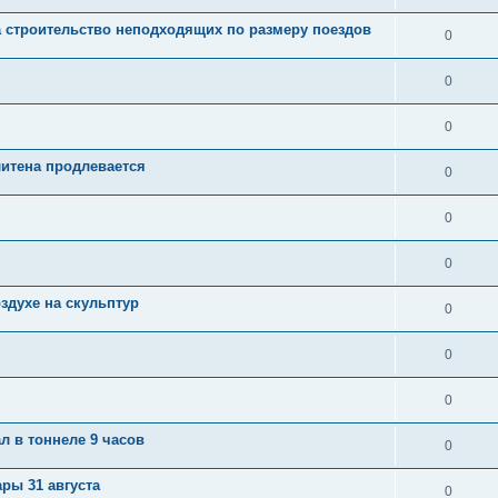
а строительство неподходящих по размеру поездов
0
0
0
итена продлевается
0
0
0
здухе на скульптур
0
0
0
л в тоннеле 9 часов
0
ры 31 августа
0