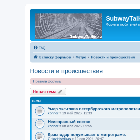
SubwayTalk
Форумы любителей м
FAQ
К списку форумов
Метро
Новости и происшествия
Новости и происшествия
Правила форума
Новая тема
ТЕМЫ
Умер экс-глава петербургского метрополите
konnor
»
19 май 2026, 12:33
Неисправный состав
konnor
»
08 июл 2025, 09:55
Краснодар подумывает о метротраме.
GelezinisVilkas
»
12 сен 2024, 20:47