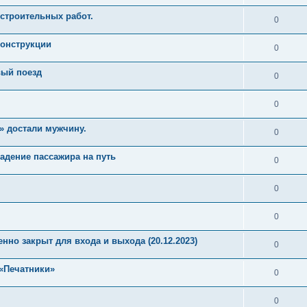
 строительных работ.
0
конструкции
0
вый поезд
0
0
» достали мужчину.
0
падение пассажира на путь
0
0
0
но закрыт для входа и выхода (20.12.2023)
0
 «Печатники»
0
0