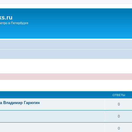
s.ru
етро в Петербурге
ОТВЕТЫ
на Владимир Гарюгин
0
0
0