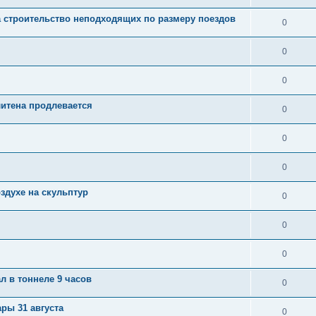
а строительство неподходящих по размеру поездов
0
0
0
итена продлевается
0
0
0
здухе на скульптур
0
0
0
л в тоннеле 9 часов
0
ры 31 августа
0