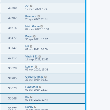
il50
33860
12 фев 2023, 12:41
Kaamoos
32602
23 дек 2022, 20:01
MetroGnom
36616
07 фев 2022, 16:58
Brayn
35477
30 дек 2021, 15:07
Mill
36747
02 окт 2021, 20:59
Vladimir91
42717
11 мар 2021, 12:48
konnor
36620
02 ноя 2020, 15:31
GelezinisVilkas
34905
22 окт 2020, 01:31
Пассажир
35073
02 окт 2020, 22:23
il50
35548
02 сен 2020, 12:44
Randy
35577
31 авг 2020, 09:59