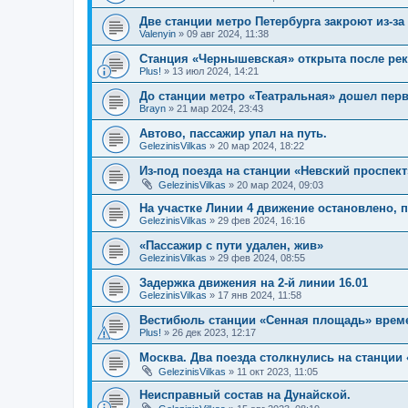
Две станции метро Петербурга закроют из-за
Valenyin
»
09 авг 2024, 11:38
Станция «Чернышевская» открыта после ре
Plus!
»
13 июл 2024, 14:21
До станции метро «Театральная» дошел пер
Brayn
»
21 мар 2024, 23:43
Автово, пассажир упал на путь.
GelezinisVilkas
»
20 мар 2024, 18:22
Из-под поезда на станции «Невский проспект
GelezinisVilkas
»
20 мар 2024, 09:03
На участке Линии 4 движение остановлено, 
GelezinisVilkas
»
29 фев 2024, 16:16
«Пассажир с пути удален, жив»
GelezinisVilkas
»
29 фев 2024, 08:55
Задержка движения на 2-й линии 16.01
GelezinisVilkas
»
17 янв 2024, 11:58
Вестибюль станции «Сенная площадь» времен
Plus!
»
26 дек 2023, 12:17
Москва. Два поезда столкнулись на станции
GelezinisVilkas
»
11 окт 2023, 11:05
Неисправный состав на Дунайской.