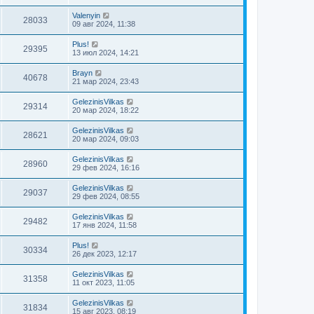
Valenyin
28033
09 авг 2024, 11:38
Plus!
29395
13 июл 2024, 14:21
Brayn
40678
21 мар 2024, 23:43
GelezinisVilkas
29314
20 мар 2024, 18:22
GelezinisVilkas
28621
20 мар 2024, 09:03
GelezinisVilkas
28960
29 фев 2024, 16:16
GelezinisVilkas
29037
29 фев 2024, 08:55
GelezinisVilkas
29482
17 янв 2024, 11:58
Plus!
30334
26 дек 2023, 12:17
GelezinisVilkas
31358
11 окт 2023, 11:05
GelezinisVilkas
31834
15 авг 2023, 08:19