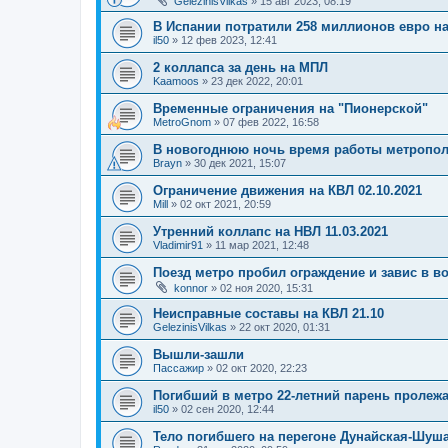
GelezinisVilkas
»
15 авг 2023, 08:19
В Испании потратили 258 миллионов евро н
il50
»
12 фев 2023, 12:41
2 коллапса за день на МПЛ
Kaamoos
»
23 дек 2022, 20:01
Временные ограничения на "Пионерской"
MetroGnom
»
07 фев 2022, 16:58
В новогоднюю ночь время работы метропол
Brayn
»
30 дек 2021, 15:07
Ограничение движения на КВЛ 02.10.2021
Mill
»
02 окт 2021, 20:59
Утренний коллапс на НВЛ 11.03.2021
Vladimir91
»
11 мар 2021, 12:48
Поезд метро пробил ограждение и завис в во
konnor
»
02 ноя 2020, 15:31
Неисправные составы на КВЛ 21.10
GelezinisVilkas
»
22 окт 2020, 01:31
Вышли-зашли
Пассажир
»
02 окт 2020, 22:23
Погибший в метро 22-летний парень пролежа
il50
»
02 сен 2020, 12:44
Тело погибшего на перегоне Дунайская-Шуша