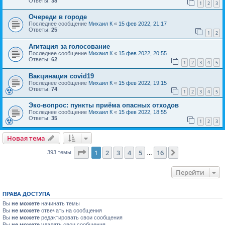
Ответы:
38
1
2
3
Очереди в городе
Последнее сообщение
Михаил К
«
15 фев 2022, 21:17
Ответы:
25
1
2
Агитация за голосование
Последнее сообщение
Михаил К
«
15 фев 2022, 20:55
Ответы:
62
1
2
3
4
5
Вакцинация covid19
Последнее сообщение
Михаил К
«
15 фев 2022, 19:15
Ответы:
74
1
2
3
4
5
Эко-вопрос: пункты приёма опасных отходов
Последнее сообщение
Михаил К
«
15 фев 2022, 18:55
Ответы:
35
1
2
3
Новая тема
Страница
1
из
16
1
2
3
4
5
16
След.
393 темы
…
Перейти
ПРАВА ДОСТУПА
Вы
не можете
начинать темы
Вы
не можете
отвечать на сообщения
Вы
не можете
редактировать свои сообщения
Вы
не можете
удалять свои сообщения