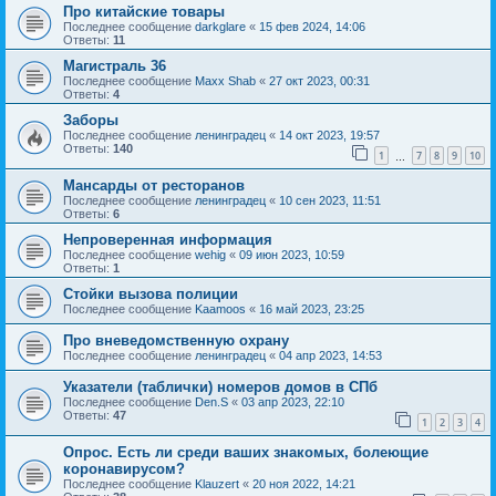
Про китайские товары
Последнее сообщение
darkglare
«
15 фев 2024, 14:06
Ответы:
11
Магистраль 36
Последнее сообщение
Maxx Shab
«
27 окт 2023, 00:31
Ответы:
4
Заборы
Последнее сообщение
ленинградец
«
14 окт 2023, 19:57
Ответы:
140
1
7
8
9
10
…
Мансарды от ресторанов
Последнее сообщение
ленинградец
«
10 сен 2023, 11:51
Ответы:
6
Непроверенная информация
Последнее сообщение
wehig
«
09 июн 2023, 10:59
Ответы:
1
Стойки вызова полиции
Последнее сообщение
Kaamoos
«
16 май 2023, 23:25
Про вневедомственную охрану
Последнее сообщение
ленинградец
«
04 апр 2023, 14:53
Указатели (таблички) номеров домов в СПб
Последнее сообщение
Den.S
«
03 апр 2023, 22:10
Ответы:
47
1
2
3
4
Опрос. Есть ли среди ваших знакомых, болеющие
коронавирусом?
Последнее сообщение
Klauzert
«
20 ноя 2022, 14:21