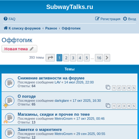
SubwayTalks.ru
FAQ
Регистрация
Вход
К списку форумов
Разное
Оффтопик
Оффтопик
Новая тема
Страница
1
из
16
1
2
3
4
5
16
След.
393 темы
…
Темы
Снижение активности на форуме
Последнее сообщение
LAV
«
14 июл 2026, 22:00
Ответы:
64
1
2
3
4
5
О погоде
Последнее сообщение
darkglare
«
17 окт 2025, 16:30
Ответы:
65
1
2
3
4
5
Магазины, скидки и прочее по теме
Последнее сообщение
MetroGnom
«
17 окт 2025, 00:46
Ответы:
13
Заметки о маркетинге
Последнее сообщение
MetroGnom
«
29 сен 2025, 00:55
Ответы:
12