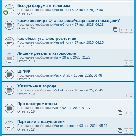
Беседа форума в телеграм
Последнее сообщение
MetroGnom
«
28 сен 2025, 23:50
Ответы:
4
Какие единицы ОТа вы реже/чаще всего посещали?
Последнее сообщение
MetroGnom
«
17 июн 2025, 04:23
Ответы:
35
1
2
3
Как обмануть электросчетчик
Последнее сообщение
MetroGnom
«
17 июн 2025, 04:15
Ответы:
1
Лишние детали в автомобиле
Последнее сообщение
vbif
«
29 апр 2025, 21:22
Ответы:
19
1
2
ШРИФТ
Последнее сообщение
Maxx Shab
«
13 янв 2025, 01:46
Ответы:
1
Животные в городе
Последнее сообщение
MetroGnom
«
10 янв 2025, 22:45
Ответы:
19
1
2
Про электромоторы
Последнее сообщение
vbif
«
02 сен 2024, 01:27
Ответы:
16
1
2
Парковки и нарушители
Последнее сообщение
Metroschemes
«
03 апр 2024, 05:21
Ответы:
17
1
2