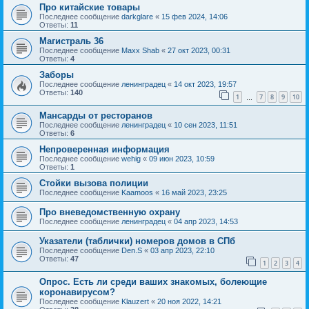
Про китайские товары
Последнее сообщение
darkglare
«
15 фев 2024, 14:06
Ответы:
11
Магистраль 36
Последнее сообщение
Maxx Shab
«
27 окт 2023, 00:31
Ответы:
4
Заборы
Последнее сообщение
ленинградец
«
14 окт 2023, 19:57
Ответы:
140
1
7
8
9
10
…
Мансарды от ресторанов
Последнее сообщение
ленинградец
«
10 сен 2023, 11:51
Ответы:
6
Непроверенная информация
Последнее сообщение
wehig
«
09 июн 2023, 10:59
Ответы:
1
Стойки вызова полиции
Последнее сообщение
Kaamoos
«
16 май 2023, 23:25
Про вневедомственную охрану
Последнее сообщение
ленинградец
«
04 апр 2023, 14:53
Указатели (таблички) номеров домов в СПб
Последнее сообщение
Den.S
«
03 апр 2023, 22:10
Ответы:
47
1
2
3
4
Опрос. Есть ли среди ваших знакомых, болеющие
коронавирусом?
Последнее сообщение
Klauzert
«
20 ноя 2022, 14:21