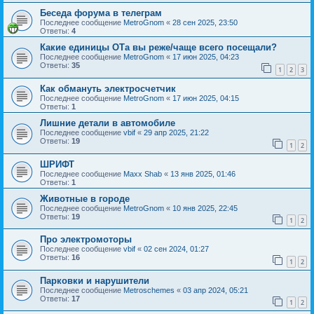
Беседа форума в телеграм
Последнее сообщение
MetroGnom
«
28 сен 2025, 23:50
Ответы:
4
Какие единицы ОТа вы реже/чаще всего посещали?
Последнее сообщение
MetroGnom
«
17 июн 2025, 04:23
Ответы:
35
1
2
3
Как обмануть электросчетчик
Последнее сообщение
MetroGnom
«
17 июн 2025, 04:15
Ответы:
1
Лишние детали в автомобиле
Последнее сообщение
vbif
«
29 апр 2025, 21:22
Ответы:
19
1
2
ШРИФТ
Последнее сообщение
Maxx Shab
«
13 янв 2025, 01:46
Ответы:
1
Животные в городе
Последнее сообщение
MetroGnom
«
10 янв 2025, 22:45
Ответы:
19
1
2
Про электромоторы
Последнее сообщение
vbif
«
02 сен 2024, 01:27
Ответы:
16
1
2
Парковки и нарушители
Последнее сообщение
Metroschemes
«
03 апр 2024, 05:21
Ответы:
17
1
2