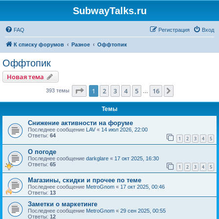
SubwayTalks.ru
FAQ
Регистрация
Вход
К списку форумов
Разное
Оффтопик
Оффтопик
Новая тема
Страница
1
из
16
1
2
3
4
5
16
След.
393 темы
…
Темы
Снижение активности на форуме
Последнее сообщение
LAV
«
14 июл 2026, 22:00
Ответы:
64
1
2
3
4
5
О погоде
Последнее сообщение
darkglare
«
17 окт 2025, 16:30
Ответы:
65
1
2
3
4
5
Магазины, скидки и прочее по теме
Последнее сообщение
MetroGnom
«
17 окт 2025, 00:46
Ответы:
13
Заметки о маркетинге
Последнее сообщение
MetroGnom
«
29 сен 2025, 00:55
Ответы:
12