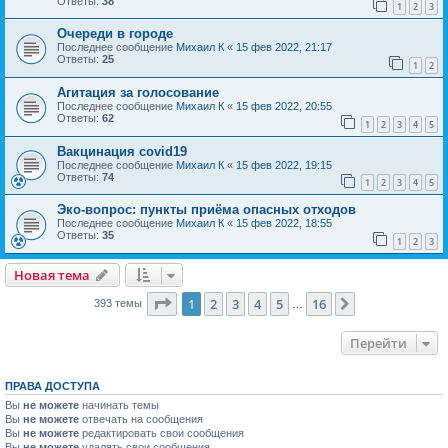
Ответы:
38
1
2
3
Очереди в городе
Последнее сообщение
Михаил К
«
15 фев 2022, 21:17
Ответы:
25
1
2
Агитация за голосование
Последнее сообщение
Михаил К
«
15 фев 2022, 20:55
Ответы:
62
1
2
3
4
5
Вакцинация covid19
Последнее сообщение
Михаил К
«
15 фев 2022, 19:15
Ответы:
74
1
2
3
4
5
Эко-вопрос: пункты приёма опасных отходов
Последнее сообщение
Михаил К
«
15 фев 2022, 18:55
Ответы:
35
1
2
3
Новая тема
Страница
1
из
16
1
2
3
4
5
16
След.
393 темы
…
Перейти
ПРАВА ДОСТУПА
Вы
не можете
начинать темы
Вы
не можете
отвечать на сообщения
Вы
не можете
редактировать свои сообщения
Вы
не можете
удалять свои сообщения