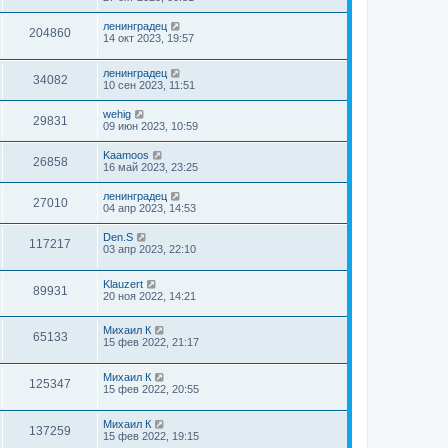
ленинградец
204860
14 окт 2023, 19:57
ленинградец
34082
10 сен 2023, 11:51
wehig
29831
09 июн 2023, 10:59
Kaamoos
26858
16 май 2023, 23:25
ленинградец
27010
04 апр 2023, 14:53
Den.S
117217
03 апр 2023, 22:10
Klauzert
89931
20 ноя 2022, 14:21
Михаил К
65133
15 фев 2022, 21:17
Михаил К
125347
15 фев 2022, 20:55
Михаил К
137259
15 фев 2022, 19:15