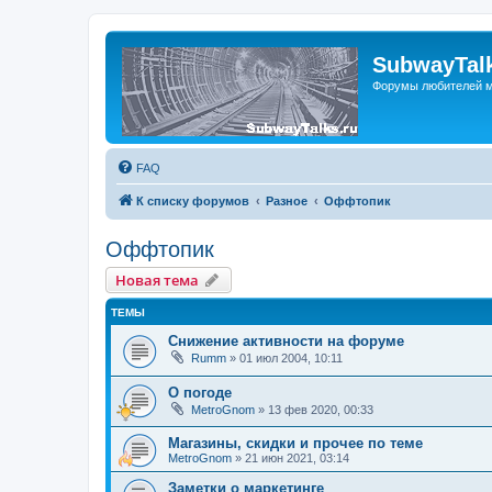
SubwayTalk
Форумы любителей м
FAQ
К списку форумов
Разное
Оффтопик
Оффтопик
Новая тема
ТЕМЫ
Снижение активности на форуме
Rumm
»
01 июл 2004, 10:11
О погоде
MetroGnom
»
13 фев 2020, 00:33
Магазины, скидки и прочее по теме
MetroGnom
»
21 июн 2021, 03:14
Заметки о маркетинге