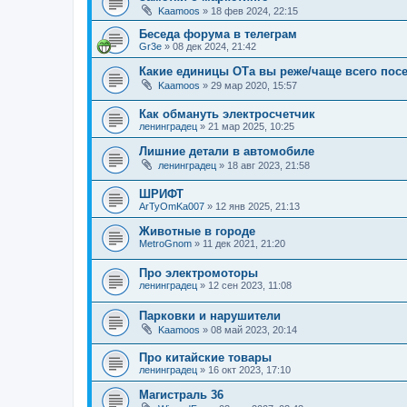
Kaamoos
»
18 фев 2024, 22:15
Беседа форума в телеграм
Gr3e
»
08 дек 2024, 21:42
Какие единицы ОТа вы реже/чаще всего пос
Kaamoos
»
29 мар 2020, 15:57
Как обмануть электросчетчик
ленинградец
»
21 мар 2025, 10:25
Лишние детали в автомобиле
ленинградец
»
18 авг 2023, 21:58
ШРИФТ
ArTyOmKa007
»
12 янв 2025, 21:13
Животные в городе
MetroGnom
»
11 дек 2021, 21:20
Про электромоторы
ленинградец
»
12 сен 2023, 11:08
Парковки и нарушители
Kaamoos
»
08 май 2023, 20:14
Про китайские товары
ленинградец
»
16 окт 2023, 17:10
Магистраль 36