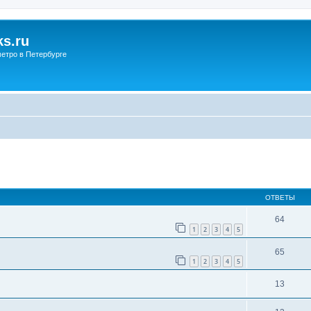
s.ru
етро в Петербурге
ОТВЕТЫ
64
1
2
3
4
5
65
1
2
3
4
5
13