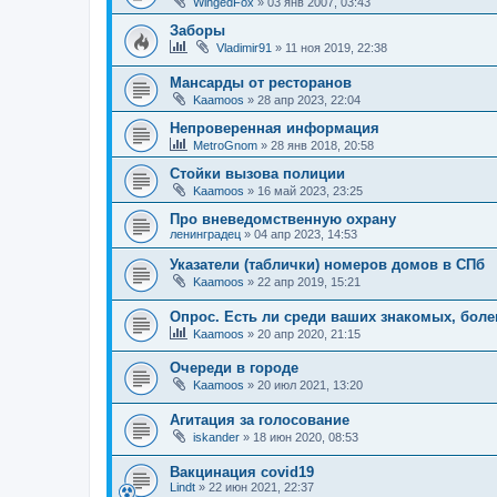
WingedFox
»
03 янв 2007, 03:43
Заборы
Vladimir91
»
11 ноя 2019, 22:38
Мансарды от ресторанов
Kaamoos
»
28 апр 2023, 22:04
Непроверенная информация
MetroGnom
»
28 янв 2018, 20:58
Стойки вызова полиции
Kaamoos
»
16 май 2023, 23:25
Про вневедомственную охрану
ленинградец
»
04 апр 2023, 14:53
Указатели (таблички) номеров домов в СПб
Kaamoos
»
22 апр 2019, 15:21
Опрос. Есть ли среди ваших знакомых, бо
Kaamoos
»
20 апр 2020, 21:15
Очереди в городе
Kaamoos
»
20 июл 2021, 13:20
Агитация за голосование
iskander
»
18 июн 2020, 08:53
Вакцинация covid19
Lindt
»
22 июн 2021, 22:37