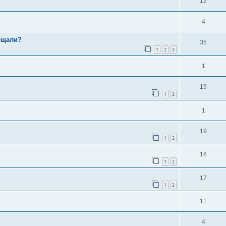
12
4
ещали?
35
1
2
3
1
19
1
2
1
19
1
2
16
1
2
17
1
2
11
4