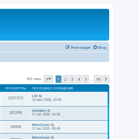
Регистрация
Вход
Страница
1
из
16
1
2
3
4
5
16
След.
393 темы
…
ПРОСМОТРЫ
ПОСЛЕДНЕЕ СООБЩЕНИЕ
LAV
1027373
14 июл 2026, 22:00
darkglare
181599
17 окт 2025, 16:30
MetroGnom
29088
17 окт 2025, 00:46
MetroGnom