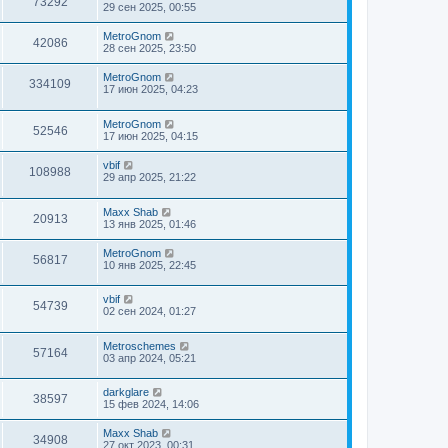
73292
29 сен 2025, 00:55
MetroGnom
42086
28 сен 2025, 23:50
MetroGnom
334109
17 июн 2025, 04:23
MetroGnom
52546
17 июн 2025, 04:15
vbif
108988
29 апр 2025, 21:22
Maxx Shab
20913
13 янв 2025, 01:46
MetroGnom
56817
10 янв 2025, 22:45
vbif
54739
02 сен 2024, 01:27
Metroschemes
57164
03 апр 2024, 05:21
darkglare
38597
15 фев 2024, 14:06
Maxx Shab
34908
27 окт 2023, 00:31