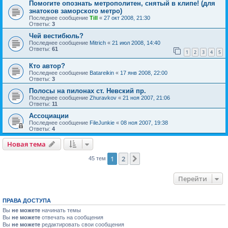
Помогите опознать метрополитен, снятый в клипе! (для
знатоков заморского метро)
Последнее сообщение
Till
«
27 окт 2008, 21:30
Ответы:
3
Чей вестибюль?
Последнее сообщение
Mitrich
«
21 июл 2008, 14:40
Ответы:
61
1
2
3
4
5
Кто автор?
Последнее сообщение
Batareikin
«
17 янв 2008, 22:00
Ответы:
3
Полосы на пилонах ст. Невский пр.
Последнее сообщение
Zhuravkov
«
21 ноя 2007, 21:06
Ответы:
11
Ассоциации
Последнее сообщение
FileJunkie
«
08 ноя 2007, 19:38
Ответы:
4
Новая тема
1
2
След.
45 тем
Перейти
ПРАВА ДОСТУПА
Вы
не можете
начинать темы
Вы
не можете
отвечать на сообщения
Вы
не можете
редактировать свои сообщения