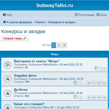
SubwayTalks.ru
FAQ
Регистрация
Вход
К списку форумов
Разное
Конкурсы и загадки
Конкурсы и загадки
Новая тема
1
2
След.
45 тем
Темы
Викторина от газеты "Метро"
Последнее сообщение
MetroGnom
«
24 янв 2026, 02:32
Ответы:
20
1
2
Угадайка фото
Последнее сообщение
MetroGnom
«
08 фев 2025, 18:33
Ответы:
794
1
50
51
52
53
…
Да-Нетки
Последнее сообщение
MetroGnom
«
10 янв 2025, 18:46
Ответы:
822
1
52
53
54
55
…
Какая это станция?
Последнее сообщение
Dima_RF
«
22 дек 2016, 22:15