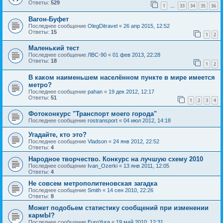
Ответы:
529
1
33
34
35
36
…
Вагон-Буфет
Последнее сообщение
OlegDitravel
«
26 апр 2015, 12:52
Ответы:
15
1
2
Маленький тест
Последнее сообщение
ЛВС-90
«
01 фев 2013, 22:28
Ответы:
18
1
2
В каком наименьшем населённом пункте в мире имеется
метро?
Последнее сообщение
pahan
«
19 дек 2012, 12:17
Ответы:
51
1
2
3
4
Фотоконкурс "Транспорт моего города"
Последнее сообщение
rostransport
«
04 июл 2012, 14:18
Угадайте, кто это?
Последнее сообщение
Vladson
«
24 янв 2012, 22:52
Ответы:
4
Народное творчество. Конкурс на лучшую схему 2010
Последнее сообщение
Ivan_Ozerki
«
13 янв 2011, 12:05
Ответы:
4
Не совсем метрополитеновская загадка
Последнее сообщение
Smith
«
14 сен 2010, 22:26
Ответы:
8
Может подобьем статистику сообщений при изменении
кармЫ?
Последнее сообщение
EuroYura
«
19 май 2010, 12:31