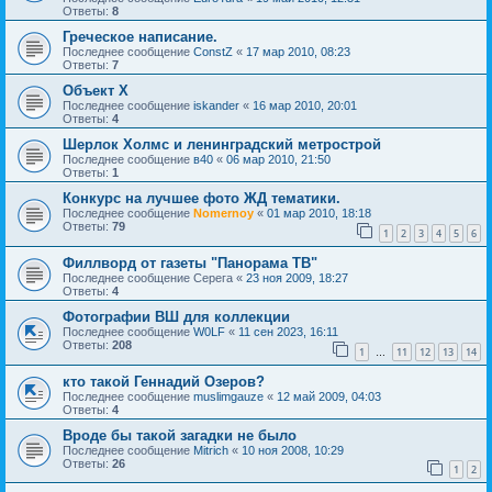
Ответы:
8
Греческое написание.
Последнее сообщение
ConstZ
«
17 мар 2010, 08:23
Ответы:
7
Объект Х
Последнее сообщение
iskander
«
16 мар 2010, 20:01
Ответы:
4
Шерлок Холмс и ленинградский метрострой
Последнее сообщение
в40
«
06 мар 2010, 21:50
Ответы:
1
Конкурс на лучшее фото ЖД тематики.
Последнее сообщение
Nomernoy
«
01 мар 2010, 18:18
Ответы:
79
1
2
3
4
5
6
Филлворд от газеты "Панорама ТВ"
Последнее сообщение
Серега
«
23 ноя 2009, 18:27
Ответы:
4
Фотографии ВШ для коллекции
Последнее сообщение
W0LF
«
11 сен 2023, 16:11
Ответы:
208
1
11
12
13
14
…
кто такой Геннадий Озеров?
Последнее сообщение
muslimgauze
«
12 май 2009, 04:03
Ответы:
4
Вроде бы такой загадки не было
Последнее сообщение
Mitrich
«
10 ноя 2008, 10:29
Ответы:
26
1
2