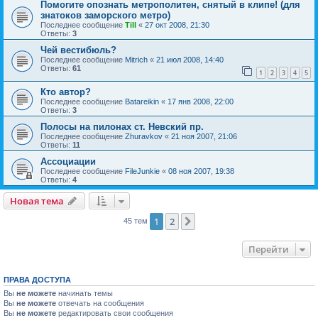
Помогите опознать метрополитен, снятый в клипе! (для
знатоков заморского метро)
Последнее сообщение
Till
«
27 окт 2008, 21:30
Ответы:
3
Чей вестибюль?
Последнее сообщение
Mitrich
«
21 июл 2008, 14:40
Ответы:
61
1
2
3
4
5
Кто автор?
Последнее сообщение
Batareikin
«
17 янв 2008, 22:00
Ответы:
3
Полосы на пилонах ст. Невский пр.
Последнее сообщение
Zhuravkov
«
21 ноя 2007, 21:06
Ответы:
11
Ассоциации
Последнее сообщение
FileJunkie
«
08 ноя 2007, 19:38
Ответы:
4
Новая тема
1
2
След.
45 тем
Перейти
ПРАВА ДОСТУПА
Вы
не можете
начинать темы
Вы
не можете
отвечать на сообщения
Вы
не можете
редактировать свои сообщения