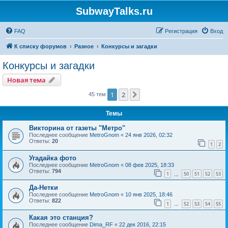
SubwayTalks.ru
FAQ
Регистрация
Вход
К списку форумов
Разное
Конкурсы и загадки
Конкурсы и загадки
Новая тема
1
2
След.
45 тем
Темы
Викторина от газеты "Метро"
Последнее сообщение
MetroGnom
«
24 янв 2026, 02:32
Ответы:
20
1
2
Угадайка фото
Последнее сообщение
MetroGnom
«
08 фев 2025, 18:33
Ответы:
794
1
50
51
52
53
…
Да-Нетки
Последнее сообщение
MetroGnom
«
10 янв 2025, 18:46
Ответы:
822
1
52
53
54
55
…
Какая это станция?
Последнее сообщение
Dima_RF
«
22 дек 2016, 22:15