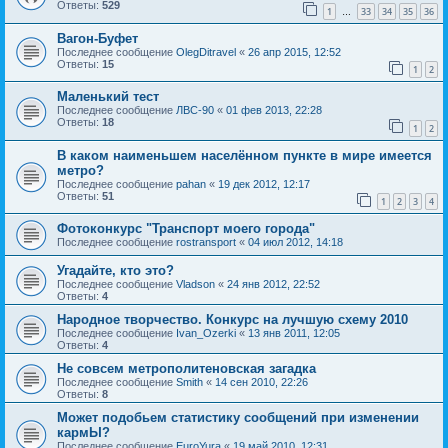
Ответы:
529
1
33
34
35
36
…
Вагон-Буфет
Последнее сообщение
OlegDitravel
«
26 апр 2015, 12:52
Ответы:
15
1
2
Маленький тест
Последнее сообщение
ЛВС-90
«
01 фев 2013, 22:28
Ответы:
18
1
2
В каком наименьшем населённом пункте в мире имеется
метро?
Последнее сообщение
pahan
«
19 дек 2012, 12:17
Ответы:
51
1
2
3
4
Фотоконкурс "Транспорт моего города"
Последнее сообщение
rostransport
«
04 июл 2012, 14:18
Угадайте, кто это?
Последнее сообщение
Vladson
«
24 янв 2012, 22:52
Ответы:
4
Народное творчество. Конкурс на лучшую схему 2010
Последнее сообщение
Ivan_Ozerki
«
13 янв 2011, 12:05
Ответы:
4
Не совсем метрополитеновская загадка
Последнее сообщение
Smith
«
14 сен 2010, 22:26
Ответы:
8
Может подобьем статистику сообщений при изменении
кармЫ?
Последнее сообщение
EuroYura
«
19 май 2010, 12:31