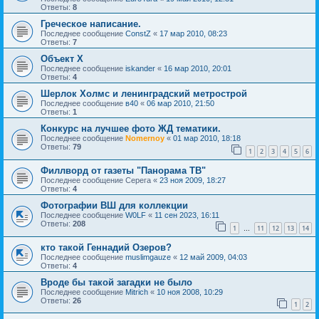
Ответы:
8
Греческое написание.
Последнее сообщение
ConstZ
«
17 мар 2010, 08:23
Ответы:
7
Объект Х
Последнее сообщение
iskander
«
16 мар 2010, 20:01
Ответы:
4
Шерлок Холмс и ленинградский метрострой
Последнее сообщение
в40
«
06 мар 2010, 21:50
Ответы:
1
Конкурс на лучшее фото ЖД тематики.
Последнее сообщение
Nomernoy
«
01 мар 2010, 18:18
Ответы:
79
1
2
3
4
5
6
Филлворд от газеты "Панорама ТВ"
Последнее сообщение
Серега
«
23 ноя 2009, 18:27
Ответы:
4
Фотографии ВШ для коллекции
Последнее сообщение
W0LF
«
11 сен 2023, 16:11
Ответы:
208
1
11
12
13
14
…
кто такой Геннадий Озеров?
Последнее сообщение
muslimgauze
«
12 май 2009, 04:03
Ответы:
4
Вроде бы такой загадки не было
Последнее сообщение
Mitrich
«
10 ноя 2008, 10:29
Ответы:
26
1
2