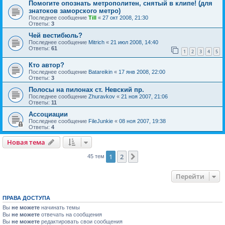
Помогите опознать метрополитен, снятый в клипе! (для
знатоков заморского метро)
Последнее сообщение
Till
«
27 окт 2008, 21:30
Ответы:
3
Чей вестибюль?
Последнее сообщение
Mitrich
«
21 июл 2008, 14:40
Ответы:
61
1
2
3
4
5
Кто автор?
Последнее сообщение
Batareikin
«
17 янв 2008, 22:00
Ответы:
3
Полосы на пилонах ст. Невский пр.
Последнее сообщение
Zhuravkov
«
21 ноя 2007, 21:06
Ответы:
11
Ассоциации
Последнее сообщение
FileJunkie
«
08 ноя 2007, 19:38
Ответы:
4
Новая тема
1
2
След.
45 тем
Перейти
ПРАВА ДОСТУПА
Вы
не можете
начинать темы
Вы
не можете
отвечать на сообщения
Вы
не можете
редактировать свои сообщения