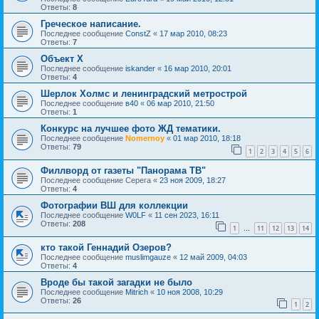
Ответы:
8
Греческое написание.
Последнее сообщение
ConstZ
«
17 мар 2010, 08:23
Ответы:
7
Объект Х
Последнее сообщение
iskander
«
16 мар 2010, 20:01
Ответы:
4
Шерлок Холмс и ленинградский метрострой
Последнее сообщение
в40
«
06 мар 2010, 21:50
Ответы:
1
Конкурс на лучшее фото ЖД тематики.
Последнее сообщение
Nomernoy
«
01 мар 2010, 18:18
Ответы:
79
1
2
3
4
5
6
Филлворд от газеты "Панорама ТВ"
Последнее сообщение
Серега
«
23 ноя 2009, 18:27
Ответы:
4
Фотографии ВШ для коллекции
Последнее сообщение
W0LF
«
11 сен 2023, 16:11
Ответы:
208
1
11
12
13
14
…
кто такой Геннадий Озеров?
Последнее сообщение
muslimgauze
«
12 май 2009, 04:03
Ответы:
4
Вроде бы такой загадки не было
Последнее сообщение
Mitrich
«
10 ноя 2008, 10:29
Ответы:
26
1
2