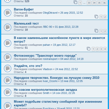
Ответы:
529
1
33
34
35
36
…
Вагон-Буфет
Последнее сообщение
OlegDitravel
«
26 апр 2015, 12:52
Ответы:
15
1
2
Маленький тест
Последнее сообщение
ЛВС-90
«
01 фев 2013, 22:28
Ответы:
18
1
2
В каком наименьшем населённом пункте в мире имеется
метро?
Последнее сообщение
pahan
«
19 дек 2012, 12:17
Ответы:
51
1
2
3
4
Фотоконкурс "Транспорт моего города"
Последнее сообщение
rostransport
«
04 июл 2012, 14:18
Угадайте, кто это?
Последнее сообщение
Vladson
«
24 янв 2012, 22:52
Ответы:
4
Народное творчество. Конкурс на лучшую схему 2010
Последнее сообщение
Ivan_Ozerki
«
13 янв 2011, 12:05
Ответы:
4
Не совсем метрополитеновская загадка
Последнее сообщение
Smith
«
14 сен 2010, 22:26
Ответы:
8
Может подобьем статистику сообщений при изменении
кармЫ?
Последнее сообщение
EuroYura
«
19 май 2010, 12:31