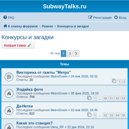
SubwayTalks.ru
FAQ
Регистрация
Вход
К списку форумов
Разное
Конкурсы и загадки
Конкурсы и загадки
Новая тема
1
2
След.
45 тем
Темы
Викторина от газеты "Метро"
Последнее сообщение
MetroGnom
«
24 янв 2026, 02:32
Ответы:
20
1
2
Угадайка фото
Последнее сообщение
MetroGnom
«
08 фев 2025, 18:33
Ответы:
794
1
50
51
52
53
…
Да-Нетки
Последнее сообщение
MetroGnom
«
10 янв 2025, 18:46
Ответы:
822
1
52
53
54
55
…
Какая это станция?
Последнее сообщение
Dima_RF
«
22 дек 2016, 22:15