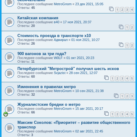
Последнее сообщение
MetroGnom
«
23 дек 2021, 15:05
Ответы:
45
1
2
3
4
Китайская компания
Последнее сообщение
в40
«
17 ноя 2021, 20:37
Ответы:
20
1
2
Стоимость проезда в транспорте х10
Последнее сообщение
Адмирал
«
01 ноя 2021, 10:27
Ответы:
26
1
2
900 вагонов за три года?
Последнее сообщение
W0LF
«
01 окт 2021, 20:23
Ответы:
11
Петербургский "Метрострой" получил шесть исков
Последнее сообщение
Svjazist
«
28 сен 2021, 12:07
Ответы:
60
1
2
3
4
5
Изменения в правилах метро
Последнее сообщение
MetroGnom
«
10 сен 2021, 21:38
Ответы:
32
1
2
3
Журналистские бредни о метро
Последнее сообщение
MetroGnom
«
15 авг 2021, 20:17
Ответы:
66
1
2
3
4
5
Максим Соколов: «Приоритет – развитие общественного
транспор
Последнее сообщение
MetroGnom
«
02 авг 2021, 22:45
Ответы:
3