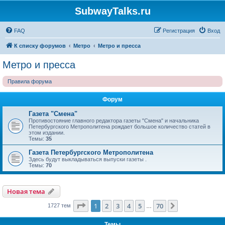
SubwayTalks.ru
FAQ
Регистрация
Вход
К списку форумов
Метро
Метро и пресса
Метро и пресса
Правила форума
Форум
Газета "Смена"
Противостояние главного редактора газеты "Смена" и начальника
Петербургского Метрополитена рождает большое количество статей в
этом издании.
Темы:
35
Газета Петербургского Метрополитена
Здесь будут выкладываться выпуски газеты .
Темы:
70
Новая тема
Страница
1
из
70
1
2
3
4
5
70
След.
1727 тем
…
Темы