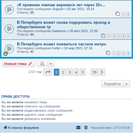
«К прежним темпам вернемся лет через 10»...
Последнее сообщение
Svjazist
«
02 авг 2021, 16:14
Ответы:
25
1
2
В Петербурге может снова подорожать проезд в
общественном тр
Последнее сообщение
Kaamoos
«
28 июл 2021, 12:30
Ответы:
64
1
2
3
4
5
В Петербурге может появиться частное метро
Последнее сообщение
Icefer
«
10 мар 2021, 07:16
Ответы:
47
1
2
3
4
Новая тема
Страница
1
из
70
1
2
3
4
5
70
След.
1727 тем
…
Перейти
ПРАВА ДОСТУПА
Вы
не можете
начинать темы
Вы
не можете
отвечать на сообщения
Вы
не можете
редактировать свои сообщения
Вы
не можете
удалять свои сообщения
Вы
не можете
добавлять вложения
К списку форумов
Часовой пояс:
UTC+03:00