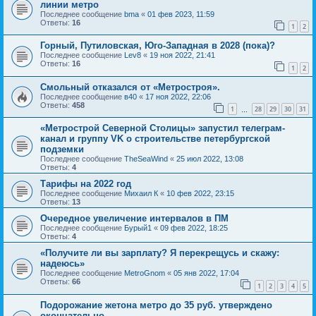
линии метро
Последнее сообщение
bma
«
01 фев 2023, 11:59
Ответы:
16
1
2
Горный, Путиловская, Юго-Западная в 2028 (пока)?
Последнее сообщение
Lev8
«
19 ноя 2022, 21:41
Ответы:
16
1
2
Смольный отказался от «Метростроя».
Последнее сообщение
в40
«
17 ноя 2022, 22:06
Ответы:
458
1
28
29
30
31
…
«Метрострой Северной Столицы» запустил телеграм-
канал и группу VK о строительстве петербургской
подземки
Последнее сообщение
TheSeaWind
«
25 июл 2022, 13:08
Ответы:
4
Тарифы на 2022 год
Последнее сообщение
Михаил К
«
10 фев 2022, 23:15
Ответы:
13
Очередное увеличение интервалов в ПМ
Последнее сообщение
Бурый1
«
09 фев 2022, 18:25
Ответы:
4
«Получите ли вы зарплату? Я перекрещусь и скажу:
надеюсь»
Последнее сообщение
MetroGnom
«
05 янв 2022, 17:04
Ответы:
66
1
2
3
4
5
Подорожание жетона метро до 35 руб. утверждено
окончательно