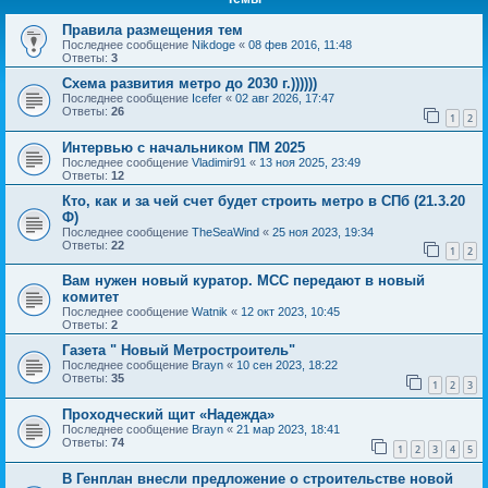
Правила размещения тем
Последнее сообщение
Nikdoge
«
08 фев 2016, 11:48
Ответы:
3
Схема развития метро до 2030 г.))))))
Последнее сообщение
Icefer
«
02 авг 2026, 17:47
Ответы:
26
1
2
Интервью с начальником ПМ 2025
Последнее сообщение
Vladimir91
«
13 ноя 2025, 23:49
Ответы:
12
Кто, как и за чей счет будет строить метро в СПб (21.3.20
Ф)
Последнее сообщение
TheSeaWind
«
25 ноя 2023, 19:34
Ответы:
22
1
2
Вам нужен новый куратор. МСС передают в новый
комитет
Последнее сообщение
Watnik
«
12 окт 2023, 10:45
Ответы:
2
Газета " Новый Метростроитель"
Последнее сообщение
Brayn
«
10 сен 2023, 18:22
Ответы:
35
1
2
3
Проходческий щит «Надежда»
Последнее сообщение
Brayn
«
21 мар 2023, 18:41
Ответы:
74
1
2
3
4
5
В Генплан внесли предложение о строительстве новой