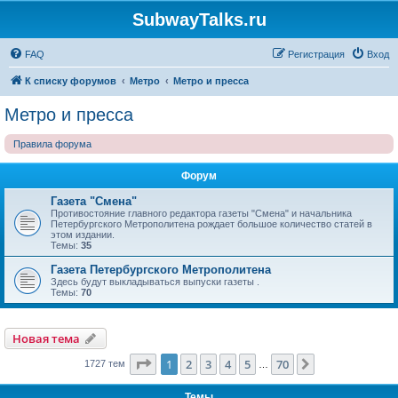
SubwayTalks.ru
FAQ
Регистрация
Вход
К списку форумов
Метро
Метро и пресса
Метро и пресса
Правила форума
Форум
Газета "Смена"
Противостояние главного редактора газеты "Смена" и начальника
Петербургского Метрополитена рождает большое количество статей в
этом издании.
Темы:
35
Газета Петербургского Метрополитена
Здесь будут выкладываться выпуски газеты .
Темы:
70
Новая тема
Страница
1
из
70
1
2
3
4
5
70
След.
1727 тем
…
Темы