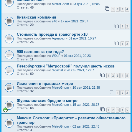
Последнее сообщение
MetroGnom
«
23 дек 2021, 15:05
Ответы:
45
1
2
3
4
Китайская компания
Последнее сообщение
в40
«
17 ноя 2021, 20:37
Ответы:
20
1
2
Стоимость проезда в транспорте х10
Последнее сообщение
Адмирал
«
01 ноя 2021, 10:27
Ответы:
26
1
2
900 вагонов за три года?
Последнее сообщение
W0LF
«
01 окт 2021, 20:23
Ответы:
11
Петербургский "Метрострой" получил шесть исков
Последнее сообщение
Svjazist
«
28 сен 2021, 12:07
Ответы:
60
1
2
3
4
5
Изменения в правилах метро
Последнее сообщение
MetroGnom
«
10 сен 2021, 21:38
Ответы:
32
1
2
3
Журналистские бредни о метро
Последнее сообщение
MetroGnom
«
15 авг 2021, 20:17
Ответы:
66
1
2
3
4
5
Максим Соколов: «Приоритет – развитие общественного
транспор
Последнее сообщение
MetroGnom
«
02 авг 2021, 22:45
Ответы:
3