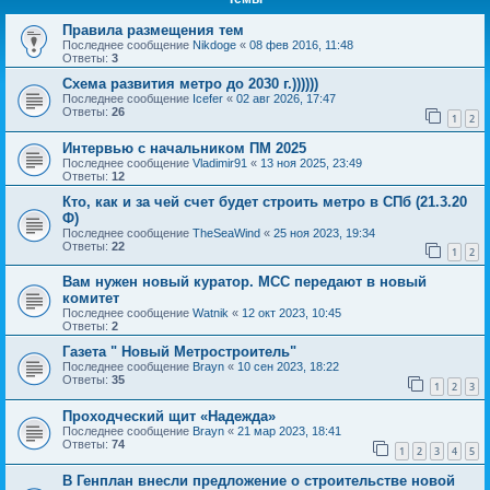
Правила размещения тем
Последнее сообщение
Nikdoge
«
08 фев 2016, 11:48
Ответы:
3
Схема развития метро до 2030 г.))))))
Последнее сообщение
Icefer
«
02 авг 2026, 17:47
Ответы:
26
1
2
Интервью с начальником ПМ 2025
Последнее сообщение
Vladimir91
«
13 ноя 2025, 23:49
Ответы:
12
Кто, как и за чей счет будет строить метро в СПб (21.3.20
Ф)
Последнее сообщение
TheSeaWind
«
25 ноя 2023, 19:34
Ответы:
22
1
2
Вам нужен новый куратор. МСС передают в новый
комитет
Последнее сообщение
Watnik
«
12 окт 2023, 10:45
Ответы:
2
Газета " Новый Метростроитель"
Последнее сообщение
Brayn
«
10 сен 2023, 18:22
Ответы:
35
1
2
3
Проходческий щит «Надежда»
Последнее сообщение
Brayn
«
21 мар 2023, 18:41
Ответы:
74
1
2
3
4
5
В Генплан внесли предложение о строительстве новой