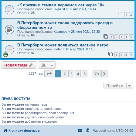
«К прежним темпам вернемся лет через 10»...
Последнее сообщение
Svjazist
«
02 авг 2021, 16:14
Ответы:
25
1
2
В Петербурге может снова подорожать проезд в
общественном тр
Последнее сообщение
Kaamoos
«
28 июл 2021, 12:30
Ответы:
64
1
2
3
4
5
В Петербурге может появиться частное метро
Последнее сообщение
Icefer
«
10 мар 2021, 07:16
Ответы:
47
1
2
3
4
Новая тема
Страница
1
из
70
1
2
3
4
5
70
След.
1727 тем
…
Перейти
ПРАВА ДОСТУПА
Вы
не можете
начинать темы
Вы
не можете
отвечать на сообщения
Вы
не можете
редактировать свои сообщения
Вы
не можете
удалять свои сообщения
Вы
не можете
добавлять вложения
К списку форумов
Часовой пояс:
UTC+03:00