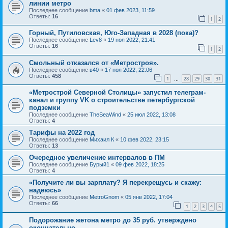
линии метро
Последнее сообщение
bma
«
01 фев 2023, 11:59
Ответы:
16
1
2
Горный, Путиловская, Юго-Западная в 2028 (пока)?
Последнее сообщение
Lev8
«
19 ноя 2022, 21:41
Ответы:
16
1
2
Смольный отказался от «Метростроя».
Последнее сообщение
в40
«
17 ноя 2022, 22:06
Ответы:
458
1
28
29
30
31
…
«Метрострой Северной Столицы» запустил телеграм-
канал и группу VK о строительстве петербургской
подземки
Последнее сообщение
TheSeaWind
«
25 июл 2022, 13:08
Ответы:
4
Тарифы на 2022 год
Последнее сообщение
Михаил К
«
10 фев 2022, 23:15
Ответы:
13
Очередное увеличение интервалов в ПМ
Последнее сообщение
Бурый1
«
09 фев 2022, 18:25
Ответы:
4
«Получите ли вы зарплату? Я перекрещусь и скажу:
надеюсь»
Последнее сообщение
MetroGnom
«
05 янв 2022, 17:04
Ответы:
66
1
2
3
4
5
Подорожание жетона метро до 35 руб. утверждено
окончательно