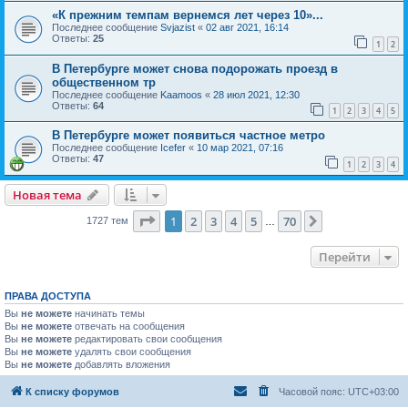
«К прежним темпам вернемся лет через 10»...
Последнее сообщение
Svjazist
«
02 авг 2021, 16:14
Ответы:
25
1
2
В Петербурге может снова подорожать проезд в
общественном тр
Последнее сообщение
Kaamoos
«
28 июл 2021, 12:30
Ответы:
64
1
2
3
4
5
В Петербурге может появиться частное метро
Последнее сообщение
Icefer
«
10 мар 2021, 07:16
Ответы:
47
1
2
3
4
Новая тема
Страница
1
из
70
1
2
3
4
5
70
След.
1727 тем
…
Перейти
ПРАВА ДОСТУПА
Вы
не можете
начинать темы
Вы
не можете
отвечать на сообщения
Вы
не можете
редактировать свои сообщения
Вы
не можете
удалять свои сообщения
Вы
не можете
добавлять вложения
К списку форумов
Часовой пояс:
UTC+03:00