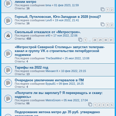
линии метро
Последнее сообщение
bma
«
01 фев 2023, 11:59
Ответы:
16
1
2
Горный, Путиловская, Юго-Западная в 2028 (пока)?
Последнее сообщение
Lev8
«
19 ноя 2022, 21:41
Ответы:
16
1
2
Смольный отказался от «Метростроя».
Последнее сообщение
в40
«
17 ноя 2022, 22:06
Ответы:
458
1
28
29
30
31
…
«Метрострой Северной Столицы» запустил телеграм-
канал и группу VK о строительстве петербургской
подземки
Последнее сообщение
TheSeaWind
«
25 июл 2022, 13:08
Ответы:
4
Тарифы на 2022 год
Последнее сообщение
Михаил К
«
10 фев 2022, 23:15
Ответы:
13
Очередное увеличение интервалов в ПМ
Последнее сообщение
Бурый1
«
09 фев 2022, 18:25
Ответы:
4
«Получите ли вы зарплату? Я перекрещусь и скажу:
надеюсь»
Последнее сообщение
MetroGnom
«
05 янв 2022, 17:04
Ответы:
66
1
2
3
4
5
Подорожание жетона метро до 35 руб. утверждено
окончательно