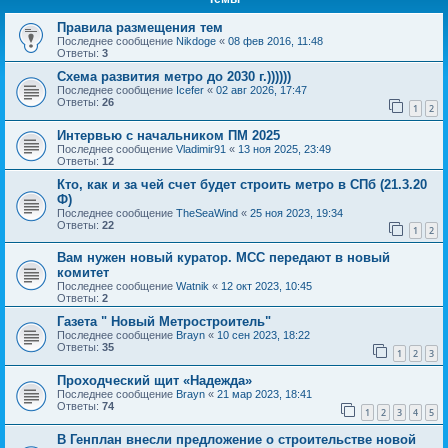
Правила размещения тем
Последнее сообщение
Nikdoge
«
08 фев 2016, 11:48
Ответы:
3
Схема развития метро до 2030 г.))))))
Последнее сообщение
Icefer
«
02 авг 2026, 17:47
Ответы:
26
1
2
Интервью с начальником ПМ 2025
Последнее сообщение
Vladimir91
«
13 ноя 2025, 23:49
Ответы:
12
Кто, как и за чей счет будет строить метро в СПб (21.3.20
Ф)
Последнее сообщение
TheSeaWind
«
25 ноя 2023, 19:34
Ответы:
22
1
2
Вам нужен новый куратор. МСС передают в новый
комитет
Последнее сообщение
Watnik
«
12 окт 2023, 10:45
Ответы:
2
Газета " Новый Метростроитель"
Последнее сообщение
Brayn
«
10 сен 2023, 18:22
Ответы:
35
1
2
3
Проходческий щит «Надежда»
Последнее сообщение
Brayn
«
21 мар 2023, 18:41
Ответы:
74
1
2
3
4
5
В Генплан внесли предложение о строительстве новой