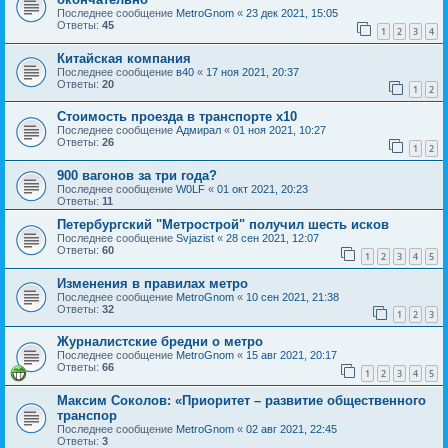
Последнее сообщение
MetroGnom
«
23 дек 2021, 15:05
Ответы:
45
1
2
3
4
Китайская компания
Последнее сообщение
в40
«
17 ноя 2021, 20:37
Ответы:
20
1
2
Стоимость проезда в транспорте х10
Последнее сообщение
Адмирал
«
01 ноя 2021, 10:27
Ответы:
26
1
2
900 вагонов за три года?
Последнее сообщение
W0LF
«
01 окт 2021, 20:23
Ответы:
11
Петербургский "Метрострой" получил шесть исков
Последнее сообщение
Svjazist
«
28 сен 2021, 12:07
Ответы:
60
1
2
3
4
5
Изменения в правилах метро
Последнее сообщение
MetroGnom
«
10 сен 2021, 21:38
Ответы:
32
1
2
3
Журналистские бредни о метро
Последнее сообщение
MetroGnom
«
15 авг 2021, 20:17
Ответы:
66
1
2
3
4
5
Максим Соколов: «Приоритет – развитие общественного
транспор
Последнее сообщение
MetroGnom
«
02 авг 2021, 22:45
Ответы:
3