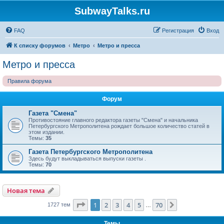
SubwayTalks.ru
FAQ
Регистрация
Вход
К списку форумов
Метро
Метро и пресса
Метро и пресса
Правила форума
Форум
Газета "Смена"
Противостояние главного редактора газеты "Смена" и начальника
Петербургского Метрополитена рождает большое количество статей в
этом издании.
Темы:
35
Газета Петербургского Метрополитена
Здесь будут выкладываться выпуски газеты .
Темы:
70
Новая тема
Страница
1
из
70
1
2
3
4
5
70
След.
1727 тем
…
Темы