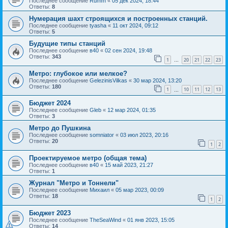
Последнее сообщение
Rumm
«
05 дек 2024, 18:44
Ответы:
8
Нумерация шахт строящихся и построенных станций.
Последнее сообщение
tyasha
«
11 окт 2024, 09:12
Ответы:
5
Будущие типы станций
Последнее сообщение
в40
«
02 сен 2024, 19:48
Ответы:
343
1
20
21
22
23
…
Метро: глубокое или мелкое?
Последнее сообщение
GelezinisVilkas
«
30 мар 2024, 13:20
Ответы:
180
1
10
11
12
13
…
Бюджет 2024
Последнее сообщение
Gleb
«
12 мар 2024, 01:35
Ответы:
3
Метро до Пушкина
Последнее сообщение
somniator
«
03 июл 2023, 20:16
Ответы:
20
1
2
Проектируемое метро (общая тема)
Последнее сообщение
в40
«
15 май 2023, 21:27
Ответы:
1
Журнал "Метро и Тоннели"
Последнее сообщение
Михаил
«
05 мар 2023, 00:09
Ответы:
18
1
2
Бюджет 2023
Последнее сообщение
TheSeaWind
«
01 янв 2023, 15:05
Ответы:
14