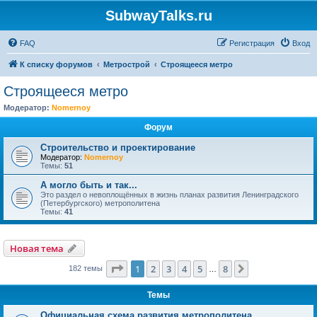
SubwayTalks.ru
FAQ
Регистрация
Вход
К списку форумов
Метрострой
Строящееся метро
Строящееся метро
Модератор:
Nomernoy
Форум
Строительство и проектирование
Модератор:
Nomernoy
Темы:
51
А могло быть и так...
Это раздел о невоплощённых в жизнь планах развития Ленинградского
(Петербургского) метрополитена
Темы:
41
Новая тема
Страница
1
из
8
1
2
3
4
5
8
След.
182 темы
…
Темы
Официальная схема развития метрополитена