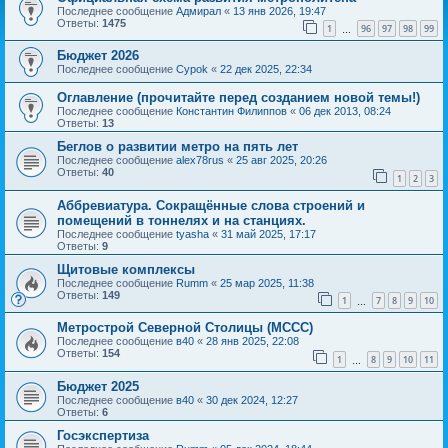
Последнее сообщение
Адмирал
«
13 янв 2026, 19:47
Ответы:
1475
1
96
97
98
99
…
Бюджет 2026
Последнее сообщение
Cypok
«
22 дек 2025, 22:34
Оглавление (прочитайте перед созданием новой темы!)
Последнее сообщение
Константин Филиппов
«
06 дек 2013, 08:24
Ответы:
13
Беглов о развитии метро на пять лет
Последнее сообщение
alex78rus
«
25 авг 2025, 20:26
Ответы:
40
1
2
3
Аббревиатура. Сокращённые слова строений и
помещений в тоннелях и на станциях.
Последнее сообщение
tyasha
«
31 май 2025, 17:17
Ответы:
9
Щитовые комплексы
Последнее сообщение
Rumm
«
25 мар 2025, 11:38
Ответы:
149
1
7
8
9
10
…
Метрострой Северной Столицы (МССС)
Последнее сообщение
в40
«
28 янв 2025, 22:08
Ответы:
154
1
8
9
10
11
…
Бюджет 2025
Последнее сообщение
в40
«
30 дек 2024, 12:27
Ответы:
6
Госэкспертиза