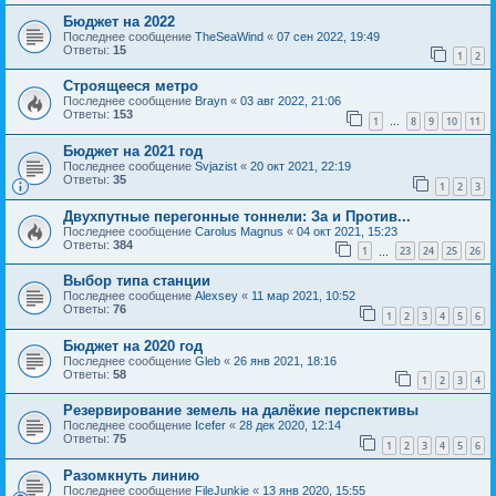
Бюджет на 2022
Последнее сообщение
TheSeaWind
«
07 сен 2022, 19:49
Ответы:
15
1
2
Строящееся метро
Последнее сообщение
Brayn
«
03 авг 2022, 21:06
Ответы:
153
1
8
9
10
11
…
Бюджет на 2021 год
Последнее сообщение
Svjazist
«
20 окт 2021, 22:19
Ответы:
35
1
2
3
Двухпутные перегонные тоннели: За и Против...
Последнее сообщение
Carolus Magnus
«
04 окт 2021, 15:23
Ответы:
384
1
23
24
25
26
…
Выбор типа станции
Последнее сообщение
Alexsey
«
11 мар 2021, 10:52
Ответы:
76
1
2
3
4
5
6
Бюджет на 2020 год
Последнее сообщение
Gleb
«
26 янв 2021, 18:16
Ответы:
58
1
2
3
4
Резервирование земель на далёкие перспективы
Последнее сообщение
Icefer
«
28 дек 2020, 12:14
Ответы:
75
1
2
3
4
5
6
Разомкнуть линию
Последнее сообщение
FileJunkie
«
13 янв 2020, 15:55