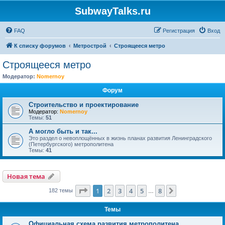
SubwayTalks.ru
FAQ
Регистрация
Вход
К списку форумов
Метрострой
Строящееся метро
Строящееся метро
Модератор:
Nomernoy
Форум
Строительство и проектирование
Модератор:
Nomernoy
Темы:
51
А могло быть и так...
Это раздел о невоплощённых в жизнь планах развития Ленинградского
(Петербургского) метрополитена
Темы:
41
Новая тема
Страница
1
из
8
1
2
3
4
5
8
След.
182 темы
…
Темы
Официальная схема развития метрополитена