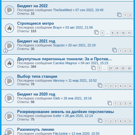
Бюджет на 2022
Последнее сообщение
TheSeaWind
«
07 сен 2022, 19:49
Ответы:
15
1
2
Строящееся метро
Последнее сообщение
Brayn
«
03 авг 2022, 21:06
Ответы:
153
1
8
9
10
11
…
Бюджет на 2021 год
Последнее сообщение
Svjazist
«
20 окт 2021, 22:19
Ответы:
35
1
2
3
Двухпутные перегонные тоннели: За и Против...
Последнее сообщение
Carolus Magnus
«
04 окт 2021, 15:23
Ответы:
384
1
23
24
25
26
…
Выбор типа станции
Последнее сообщение
Alexsey
«
11 мар 2021, 10:52
Ответы:
76
1
2
3
4
5
6
Бюджет на 2020 год
Последнее сообщение
Gleb
«
26 янв 2021, 18:16
Ответы:
58
1
2
3
4
Резервирование земель на далёкие перспективы
Последнее сообщение
Icefer
«
28 дек 2020, 12:14
Ответы:
75
1
2
3
4
5
6
Разомкнуть линию
Последнее сообщение
FileJunkie
«
13 янв 2020, 15:55