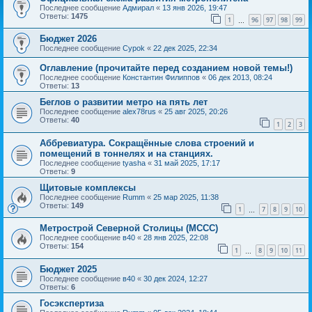
Последнее сообщение
Адмирал
«
13 янв 2026, 19:47
Ответы:
1475
1
96
97
98
99
…
Бюджет 2026
Последнее сообщение
Cypok
«
22 дек 2025, 22:34
Оглавление (прочитайте перед созданием новой темы!)
Последнее сообщение
Константин Филиппов
«
06 дек 2013, 08:24
Ответы:
13
Беглов о развитии метро на пять лет
Последнее сообщение
alex78rus
«
25 авг 2025, 20:26
Ответы:
40
1
2
3
Аббревиатура. Сокращённые слова строений и
помещений в тоннелях и на станциях.
Последнее сообщение
tyasha
«
31 май 2025, 17:17
Ответы:
9
Щитовые комплексы
Последнее сообщение
Rumm
«
25 мар 2025, 11:38
Ответы:
149
1
7
8
9
10
…
Метрострой Северной Столицы (МССС)
Последнее сообщение
в40
«
28 янв 2025, 22:08
Ответы:
154
1
8
9
10
11
…
Бюджет 2025
Последнее сообщение
в40
«
30 дек 2024, 12:27
Ответы:
6
Госэкспертиза