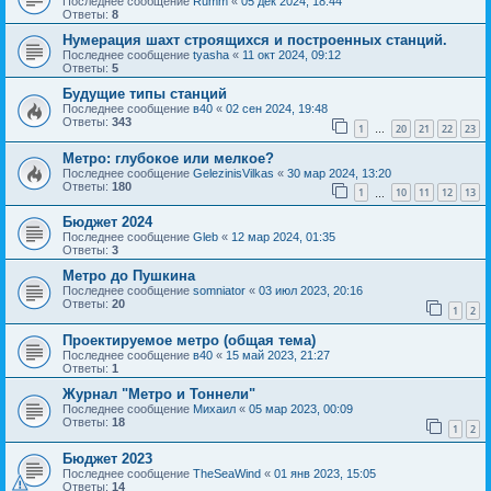
Последнее сообщение
Rumm
«
05 дек 2024, 18:44
Ответы:
8
Нумерация шахт строящихся и построенных станций.
Последнее сообщение
tyasha
«
11 окт 2024, 09:12
Ответы:
5
Будущие типы станций
Последнее сообщение
в40
«
02 сен 2024, 19:48
Ответы:
343
1
20
21
22
23
…
Метро: глубокое или мелкое?
Последнее сообщение
GelezinisVilkas
«
30 мар 2024, 13:20
Ответы:
180
1
10
11
12
13
…
Бюджет 2024
Последнее сообщение
Gleb
«
12 мар 2024, 01:35
Ответы:
3
Метро до Пушкина
Последнее сообщение
somniator
«
03 июл 2023, 20:16
Ответы:
20
1
2
Проектируемое метро (общая тема)
Последнее сообщение
в40
«
15 май 2023, 21:27
Ответы:
1
Журнал "Метро и Тоннели"
Последнее сообщение
Михаил
«
05 мар 2023, 00:09
Ответы:
18
1
2
Бюджет 2023
Последнее сообщение
TheSeaWind
«
01 янв 2023, 15:05
Ответы:
14