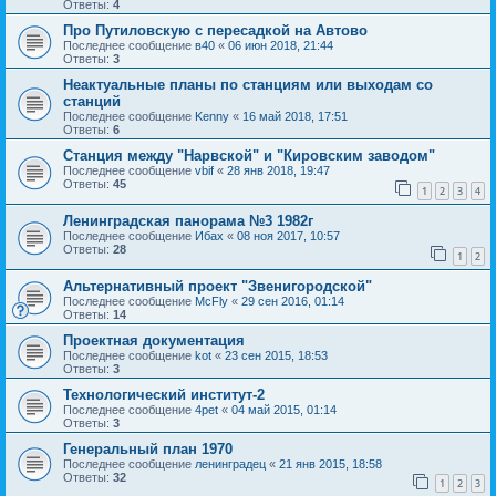
Ответы:
4
Про Путиловскую с пересадкой на Автово
Последнее сообщение
в40
«
06 июн 2018, 21:44
Ответы:
3
Неактуальные планы по станциям или выходам со
станций
Последнее сообщение
Kenny
«
16 май 2018, 17:51
Ответы:
6
Станция между "Нарвской" и "Кировским заводом"
Последнее сообщение
vbif
«
28 янв 2018, 19:47
Ответы:
45
1
2
3
4
Ленинградская панорама №3 1982г
Последнее сообщение
Ибах
«
08 ноя 2017, 10:57
Ответы:
28
1
2
Альтернативный проект "Звенигородской"
Последнее сообщение
McFly
«
29 сен 2016, 01:14
Ответы:
14
Проектная документация
Последнее сообщение
kot
«
23 сен 2015, 18:53
Ответы:
3
Технологический институт-2
Последнее сообщение
4pet
«
04 май 2015, 01:14
Ответы:
3
Генеральный план 1970
Последнее сообщение
ленинградец
«
21 янв 2015, 18:58
Ответы:
32
1
2
3