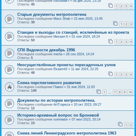
Последнее сообщение
russobalt-t
«
08 дек 2025, 23:18
Ответы:
45
1
2
3
4
Старые документы метрополитена
Последнее сообщение
Maxx Shab
«
15 июн 2025, 13:45
Ответы:
39
1
2
3
Станции и выходы со станций, исключённые из проекта
Последнее сообщение
Михаил К
«
01 ноя 2024, 18:24
Ответы:
50
1
2
3
4
СПб Ведомости декабрь 1996
Последнее сообщение
misha
«
28 сен 2024, 14:24
Ответы:
5
Неосуществлённые проекты пересадочных узлов
Последнее сообщение
Ekaam42
«
11 авг 2024, 22:25
Ответы:
48
1
2
3
4
Схема перспективного развития
Последнее сообщение
Павел
«
31 янв 2024, 11:03
Ответы:
149
1
7
8
9
10
…
Документы по истории метрополитена.
Последнее сообщение
ArtTrapeza
«
20 окт 2023, 09:27
Ответы:
12
Историко-архивный вопрос по Броневой
Последнее сообщение
somniator
«
07 июл 2023, 20:14
Ответы:
19
1
2
Схема линий Ленинградского метрополитена 1963