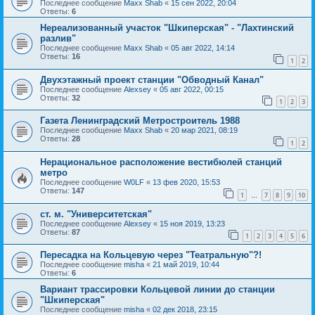
Последнее сообщение
Maxx Shab
«
15 сен 2022, 20:04
Ответы:
6
Нереализованный участок "Шкиперская" - "Лахтинский
разлив"
Последнее сообщение
Maxx Shab
«
05 авг 2022, 14:14
Ответы:
16
1
2
Двухэтажный проект станции "Обводный Канал"
Последнее сообщение
Alexsey
«
05 авг 2022, 00:15
Ответы:
32
1
2
3
Газета Ленинградский Метростроитель 1988
Последнее сообщение
Maxx Shab
«
20 мар 2021, 08:19
Ответы:
28
1
2
Нерациональное расположение вестибюлей станций
метро
Последнее сообщение
W0LF
«
13 фев 2020, 15:53
Ответы:
147
1
7
8
9
10
…
ст. м. "Университетская"
Последнее сообщение
Alexsey
«
15 ноя 2019, 13:23
Ответы:
87
1
2
3
4
5
6
Пересадка на Кольцевую через "Театральную"?!
Последнее сообщение
misha
«
21 май 2019, 10:44
Ответы:
6
Вариант трассировки Кольцевой линии до станции
"Шкиперская"
Последнее сообщение
misha
«
02 дек 2018, 23:15