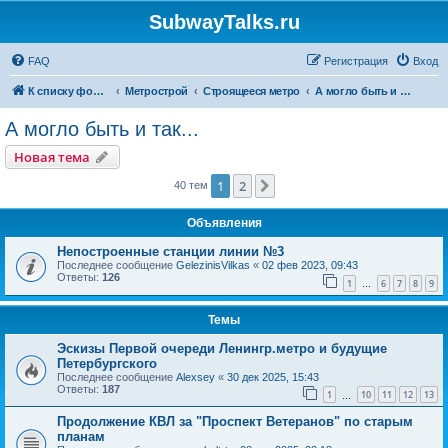
SubwayTalks.ru
FAQ
Регистрация
Вход
К списку форумов
Метрострой
Строящееся метро
А могло быть и так...
А могло быть и так...
Новая тема
1
2
След.
40 тем
Объявления
Непостроенные станции линии №3
Последнее сообщение
GelezinisVilkas
«
02 фев 2023, 09:43
Ответы:
126
1
6
7
8
9
…
Темы
Эскизы Первой очереди Ленингр.метро и будущие
Петербургского
Последнее сообщение
Alexsey
«
30 дек 2025, 15:43
Ответы:
187
1
10
11
12
13
…
Продолжение КВЛ за "Проспект Ветеранов" по старым
планам