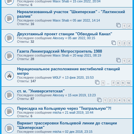
Последнее сообщение
Maxx Shab
«
15 сен 2022, 20:04
Ответы:
6
Нереализованный участок "Шкиперская" - "Лахтинский
разлив"
Последнее сообщение
Maxx Shab
«
05 авг 2022, 14:14
Ответы:
16
1
2
Двухэтажный проект станции "Обводный Канал"
Последнее сообщение
Alexsey
«
05 авг 2022, 00:15
Ответы:
32
1
2
3
Газета Ленинградский Метростроитель 1988
Последнее сообщение
Maxx Shab
«
20 мар 2021, 08:19
Ответы:
28
1
2
Нерациональное расположение вестибюлей станций
метро
Последнее сообщение
W0LF
«
13 фев 2020, 15:53
Ответы:
147
1
7
8
9
10
…
ст. м. "Университетская"
Последнее сообщение
Alexsey
«
15 ноя 2019, 13:23
Ответы:
87
1
2
3
4
5
6
Пересадка на Кольцевую через "Театральную"?!
Последнее сообщение
misha
«
21 май 2019, 10:44
Ответы:
6
Вариант трассировки Кольцевой линии до станции
"Шкиперская"
Последнее сообщение
misha
«
02 дек 2018, 23:15