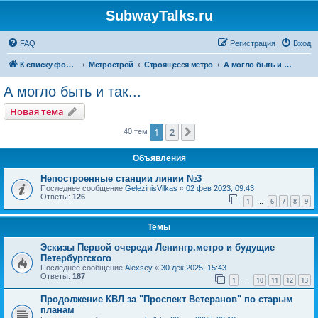
SubwayTalks.ru
FAQ
Регистрация
Вход
К списку форумов
Метрострой
Строящееся метро
А могло быть и так...
А могло быть и так...
Новая тема
1
2
След.
40 тем
Объявления
Непостроенные станции линии №3
Последнее сообщение
GelezinisVilkas
«
02 фев 2023, 09:43
Ответы:
126
1
6
7
8
9
…
Темы
Эскизы Первой очереди Ленингр.метро и будущие
Петербургского
Последнее сообщение
Alexsey
«
30 дек 2025, 15:43
Ответы:
187
1
10
11
12
13
…
Продолжение КВЛ за "Проспект Ветеранов" по старым
планам