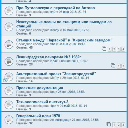
Ответы:
4
Про Путиловскую с пересадкой на Автово
Последнее сообщение
в40
«
06 июн 2018, 21:44
Ответы:
3
Неактуальные планы по станциям или выходам со
станций
Последнее сообщение
Kenny
«
16 май 2018, 17:51
Ответы:
6
Станция между "Нарвской" и "Кировским заводом"
Последнее сообщение
vbif
«
28 янв 2018, 19:47
Ответы:
45
1
2
3
4
Ленинградская панорама №3 1982г
Последнее сообщение
Ибах
«
08 ноя 2017, 10:57
Ответы:
28
1
2
Альтернативный проект "Звенигородской"
Последнее сообщение
McFly
«
29 сен 2016, 01:14
Ответы:
14
Проектная документация
Последнее сообщение
kot
«
23 сен 2015, 18:53
Ответы:
3
Технологический институт-2
Последнее сообщение
4pet
«
04 май 2015, 01:14
Ответы:
3
Генеральный план 1970
Последнее сообщение
ленинградец
«
21 янв 2015, 18:58
Ответы:
32
1
2
3