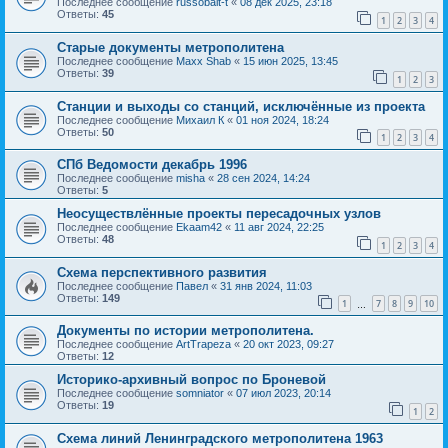
Последнее сообщение
russobalt-t
«
08 дек 2025, 23:18
Ответы:
45
1
2
3
4
Старые документы метрополитена
Последнее сообщение
Maxx Shab
«
15 июн 2025, 13:45
Ответы:
39
1
2
3
Станции и выходы со станций, исключённые из проекта
Последнее сообщение
Михаил К
«
01 ноя 2024, 18:24
Ответы:
50
1
2
3
4
СПб Ведомости декабрь 1996
Последнее сообщение
misha
«
28 сен 2024, 14:24
Ответы:
5
Неосуществлённые проекты пересадочных узлов
Последнее сообщение
Ekaam42
«
11 авг 2024, 22:25
Ответы:
48
1
2
3
4
Схема перспективного развития
Последнее сообщение
Павел
«
31 янв 2024, 11:03
Ответы:
149
1
7
8
9
10
…
Документы по истории метрополитена.
Последнее сообщение
ArtTrapeza
«
20 окт 2023, 09:27
Ответы:
12
Историко-архивный вопрос по Броневой
Последнее сообщение
somniator
«
07 июл 2023, 20:14
Ответы:
19
1
2
Схема линий Ленинградского метрополитена 1963