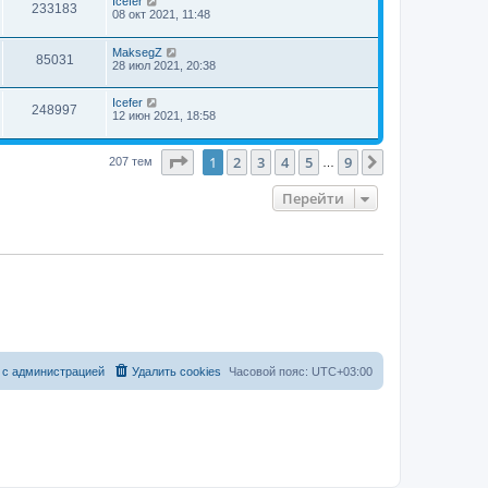
Icefer
233183
08 окт 2021, 11:48
MaksegZ
85031
28 июл 2021, 20:38
Icefer
248997
12 июн 2021, 18:58
Страница
1
из
9
1
2
3
4
5
9
След.
207 тем
…
Перейти
 с администрацией
Удалить cookies
Часовой пояс:
UTC+03:00