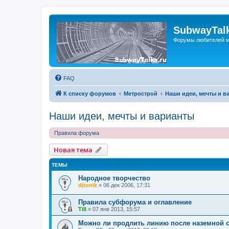
SubwayTalk
Форумы любителей м
FAQ
К списку форумов
Метрострой
Наши идеи, мечты и в
Наши идеи, мечты и варианты
Правила форума
Новая тема
ТЕМЫ
Народное творчество
djtonik
»
06 дек 2006, 17:31
Правила субфорума и оглавление
Till
»
07 янв 2013, 15:57
Можно ли продлить линию после наземной 