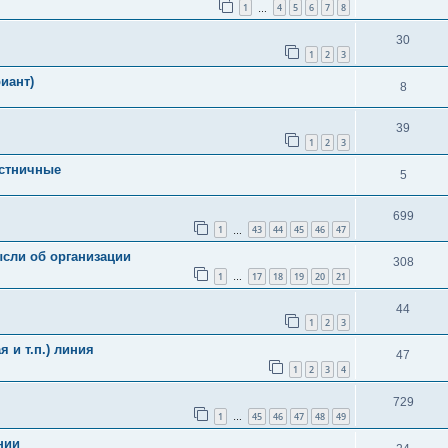
1
4
5
6
7
8
…
30
1
2
3
иант)
8
39
1
2
3
естничные
5
699
1
43
44
45
46
47
…
ысли об организации
308
1
17
18
19
20
21
…
44
1
2
3
 и т.п.) линия
47
1
2
3
4
729
1
45
46
47
48
49
…
нии