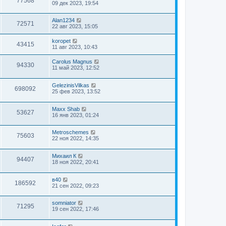
77568
09 дек 2023, 19:54
Alan1234
72571
22 авг 2023, 15:05
koropet
43415
11 авг 2023, 10:43
Carolus Magnus
94330
11 май 2023, 12:52
GelezinisVilkas
698092
25 фев 2023, 13:52
Maxx Shab
53627
16 янв 2023, 01:24
Metroschemes
75603
22 ноя 2022, 14:35
Михаил К
94407
18 ноя 2022, 20:41
в40
186592
21 сен 2022, 09:23
somniator
71295
19 сен 2022, 17:46