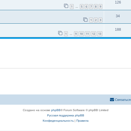
126
1
5
6
7
8
9
…
34
1
2
3
188
1
9
10
11
12
13
…
Связаться
Создано на основе
phpBB
® Forum Software © phpBB Limited
Русская поддержка phpBB
Конфиденциальность
|
Правила