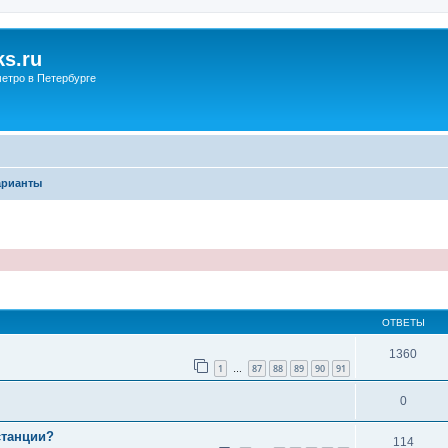
s.ru
етро в Петербурге
арианты
ОТВЕТЫ
1360
1
87
88
89
90
91
…
0
станции?
114