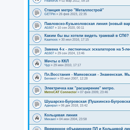
Feanor06
»
02 мар 2012, 09:18
Станция метро "Металлострой"
GETPin
»
26 фев 2023, 22:35
Павловско-Кузьмоловская линия (новый вар
Al1607
»
10 сен 2020, 00:11
Каким бы вы хотели видеть трамвай в СПб?
Kaamoos
»
30 июл 2016, 17:15
Замена 4-х - лестничных эскалаторов на 5-л
Al1607
»
29 сен 2024, 13:46
Мечты о ККЛ
Чур
»
29 июн 2010, 17:17
Пл.Восстания - Маяковская - Знаменская. М
Бегемот
»
03 июл 2007, 12:28
Электричка как "расширение" метро.
MetroCAT Connector
»
07 фев 2009, 23:46
Шушарско-Бугровская (Пушкинско-Бугровская
Адмирал
»
06 дек 2018, 15:42
Кольцевая линия
Михаил
»
04 июн 2004, 23:58
Временное объединение ПЛ и Кольцевой ли