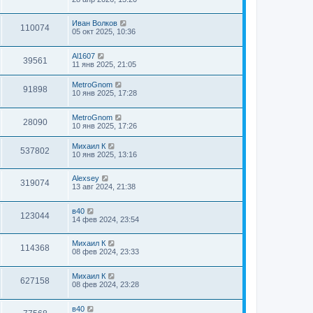
Иван Волков
110074
05 окт 2025, 10:36
Al1607
39561
11 янв 2025, 21:05
MetroGnom
91898
10 янв 2025, 17:28
MetroGnom
28090
10 янв 2025, 17:26
Михаил К
537802
10 янв 2025, 13:16
Alexsey
319074
13 авг 2024, 21:38
в40
123044
14 фев 2024, 23:54
Михаил К
114368
08 фев 2024, 23:33
Михаил К
627158
08 фев 2024, 23:28
в40