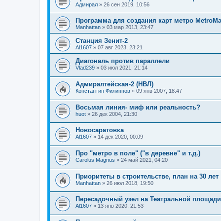
Адмирал
»
26 сен 2019, 10:56
Программа для создания карт метро MetroMa
Manhattan
»
03 мар 2013, 23:47
Станция Зенит-2
Al1607
»
07 авг 2023, 23:21
Диагональ против параллели
Vlad239
»
03 июл 2021, 21:14
Адмиралтейская-2 (НВЛ)
Константин Филиппов
»
09 янв 2007, 18:47
Восьмая линия- миф или реальность?
huot
»
26 дек 2004, 21:30
Новосаратовка
Al1607
»
14 дек 2020, 00:09
Про "метро в поле" ("в деревне" и т.д.)
Carolus Magnus
»
24 май 2021, 04:20
Приоритеты в строительстве, план на 30 лет
Manhattan
»
26 июл 2018, 19:50
Пересадочный узел на Театральной площади
Al1607
»
13 янв 2020, 21:53