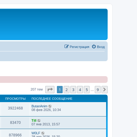
Регистрация
Вход
Страница
1
из
9
1
2
3
4
5
9
След.
207 тем
…
ПРОСМОТРЫ
ПОСЛЕДНЕЕ СООБЩЕНИЕ
ButanAnim
3922468
08 фев 2026, 10:34
Till
83470
07 янв 2013, 15:57
W0LF
878966
28 апр 2026, 15:20