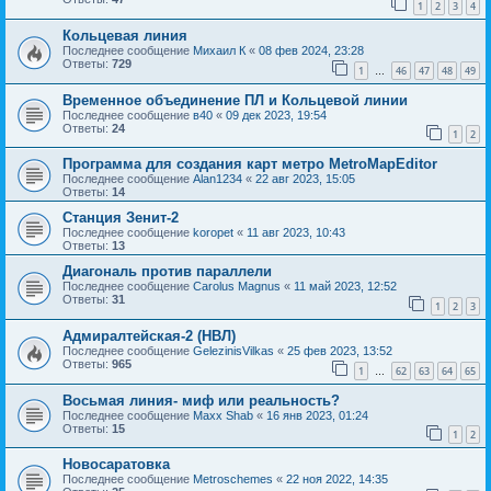
1
2
3
4
Кольцевая линия
Последнее сообщение
Михаил К
«
08 фев 2024, 23:28
Ответы:
729
1
46
47
48
49
…
Временное объединение ПЛ и Кольцевой линии
Последнее сообщение
в40
«
09 дек 2023, 19:54
Ответы:
24
1
2
Программа для создания карт метро MetroMapEditor
Последнее сообщение
Alan1234
«
22 авг 2023, 15:05
Ответы:
14
Станция Зенит-2
Последнее сообщение
koropet
«
11 авг 2023, 10:43
Ответы:
13
Диагональ против параллели
Последнее сообщение
Carolus Magnus
«
11 май 2023, 12:52
Ответы:
31
1
2
3
Адмиралтейская-2 (НВЛ)
Последнее сообщение
GelezinisVilkas
«
25 фев 2023, 13:52
Ответы:
965
1
62
63
64
65
…
Восьмая линия- миф или реальность?
Последнее сообщение
Maxx Shab
«
16 янв 2023, 01:24
Ответы:
15
1
2
Новосаратовка
Последнее сообщение
Metroschemes
«
22 ноя 2022, 14:35