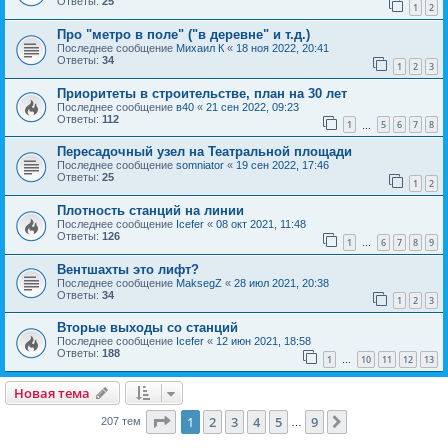
Ответы:
25
1
2
Про "метро в поле" ("в деревне" и т.д.)
Последнее сообщение
Михаил К
«
18 ноя 2022, 20:41
Ответы:
34
1
2
3
Приоритеты в строительстве, план на 30 лет
Последнее сообщение
в40
«
21 сен 2022, 09:23
Ответы:
112
1
5
6
7
8
…
Пересадочный узел на Театральной площади
Последнее сообщение
somniator
«
19 сен 2022, 17:46
Ответы:
25
1
2
Плотность станций на линии
Последнее сообщение
Icefer
«
08 окт 2021, 11:48
Ответы:
126
1
6
7
8
9
…
Вентшахты это лифт?
Последнее сообщение
MaksegZ
«
28 июл 2021, 20:38
Ответы:
34
1
2
3
Вторые выходы со станций
Последнее сообщение
Icefer
«
12 июн 2021, 18:58
Ответы:
188
1
10
11
12
13
…
Новая тема
Страница
1
из
9
1
2
3
4
5
9
След.
207 тем
…