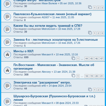
Станция метро "Металлострой"
Последнее сообщение
Иван Волков
«
05 окт 2025, 10:36
Ответы:
30
1
2
3
Павловско-Кузьмоловская линия (новый вариант)
Последнее сообщение
Al1607
«
11 янв 2025, 21:05
Ответы:
8
Каким бы вы хотели видеть трамвай в СПб?
Последнее сообщение
MetroGnom
«
10 янв 2025, 17:28
Ответы:
39
1
2
3
Замена 4-х - лестничных эскалаторов на 5-лестничные
Последнее сообщение
MetroGnom
«
10 янв 2025, 17:26
Ответы:
5
Мечты о ККЛ
Последнее сообщение
Михаил К
«
10 янв 2025, 13:16
Ответы:
699
1
44
45
46
47
…
Пл.Восстания - Маяковская - Знаменская. Мысли об
организации
Последнее сообщение
Alexsey
«
13 авг 2024, 21:38
Ответы:
308
1
18
19
20
21
…
Электричка как "расширение" метро.
Последнее сообщение
в40
«
14 фев 2024, 23:54
Ответы:
44
1
2
3
Шушарско-Бугровская (Пушкинско-Бугровская и т.п.)
линия
Последнее сообщение
Михаил К
«
08 фев 2024, 23:33
Ответы:
47