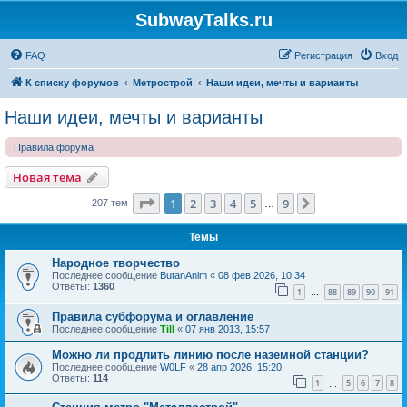
SubwayTalks.ru
FAQ
Регистрация
Вход
К списку форумов
Метрострой
Наши идеи, мечты и варианты
Наши идеи, мечты и варианты
Правила форума
Новая тема
Страница
1
из
9
1
2
3
4
5
9
След.
207 тем
…
Темы
Народное творчество
Последнее сообщение
ButanAnim
«
08 фев 2026, 10:34
Ответы:
1360
1
88
89
90
91
…
Правила субфорума и оглавление
Последнее сообщение
Till
«
07 янв 2013, 15:57
Можно ли продлить линию после наземной станции?
Последнее сообщение
W0LF
«
28 апр 2026, 15:20
Ответы:
114
1
5
6
7
8
…