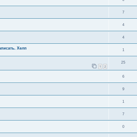
7
4
4
аписать. Хелп
1
25
1
2
6
9
1
7
0