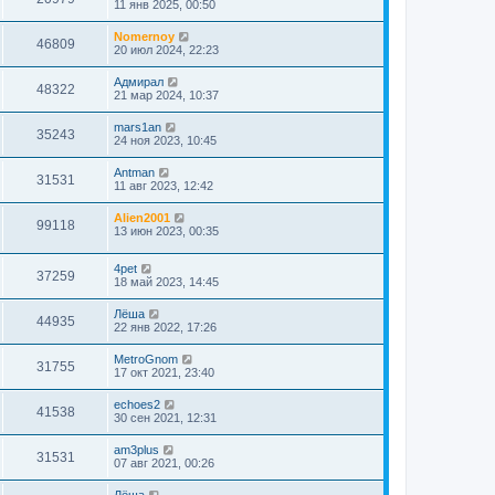
11 янв 2025, 00:50
Nomernoy
46809
20 июл 2024, 22:23
Адмирал
48322
21 мар 2024, 10:37
mars1an
35243
24 ноя 2023, 10:45
Antman
31531
11 авг 2023, 12:42
Alien2001
99118
13 июн 2023, 00:35
4pet
37259
18 май 2023, 14:45
Лёша
44935
22 янв 2022, 17:26
MetroGnom
31755
17 окт 2021, 23:40
echoes2
41538
30 сен 2021, 12:31
am3plus
31531
07 авг 2021, 00:26