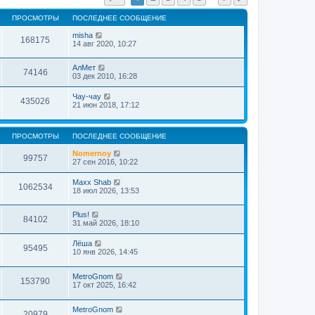
л
к
е
п
ПРОСМОТРЫ
ПОСЛЕДНЕЕ СООБЩЕНИЕ
д
о
н
с
misha
е
168175
л
14 авг 2020, 10:27
м
е
у
д
с
н
АлМет
74146
о
е
03 дек 2010, 16:28
о
м
б
у
Чау-чау
щ
435026
с
21 июн 2018, 17:12
е
о
н
о
и
б
ю
щ
ПРОСМОТРЫ
ПОСЛЕДНЕЕ СООБЩЕНИЕ
е
н
Nomernoy
99757
и
27 сен 2016, 10:22
ю
Maxx Shab
1062534
18 июл 2026, 13:53
Plus!
84102
31 май 2026, 18:10
Лёша
95495
10 янв 2026, 14:45
MetroGnom
153790
17 окт 2025, 16:42
MetroGnom
20979