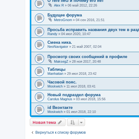
О теге IMG и почему его нет
Alex R
»
06 май 2012, 22:26
Будущее форума
MetroGnom
»
04 сен 2016, 21:51
Просьба исправить названия двух тем в раз
Randy
»
04 июл 2020, 10:47
Смена ника.
NeoNavigator
»
21 май 2007, 02:04
Просмотр своих сообщений в профиле
MaksegZ
»
28 ноя 2017, 20:48
Таблицы
Manhattan
»
29 июл 2018, 23:42
Часовой пояс.
Moskwich
»
11 июл 2018, 03:41
Новый подраздел форума
Carolus Magnus
»
03 июл 2018, 15:56
id Вконтакте
Moskwich
»
01 июл 2018, 22:10
Новая тема
Вернуться к списку форумов