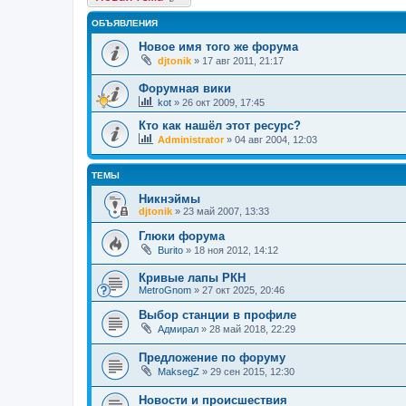
ОБЪЯВЛЕНИЯ
Новое имя того же форума
djtonik
»
17 авг 2011, 21:17
Форумная вики
kot
»
26 окт 2009, 17:45
Кто как нашёл этот ресурс?
Administrator
»
04 авг 2004, 12:03
ТЕМЫ
Никнэймы
djtonik
»
23 май 2007, 13:33
Глюки форума
Burito
»
18 ноя 2012, 14:12
Кривые лапы РКН
MetroGnom
»
27 окт 2025, 20:46
Выбор станции в профиле
Адмирал
»
28 май 2018, 22:29
Предложение по форуму
MaksegZ
»
29 сен 2015, 12:30
Новости и происшествия