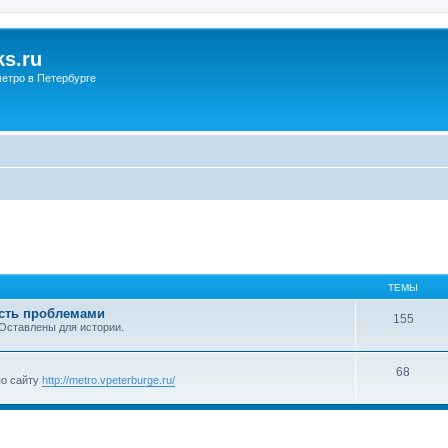
s.ru
етро в Петербурге
ТЕМЫ
ость проблемами
155
 Оставлены для истории.
68
по сайту
http://metro.vpeterburge.ru/