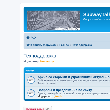
SubwayTalk
Форумы любителей м
FAQ
К списку форумов
Разное
Техподдержка
Техподдержка
Модератор:
Nomernoy
ФОРУМ
Архив со старыми и утратившими актуальн
Собственно, все темы, что здесь есть уже неактуальны.
Только чтение.
Вопросы и предложения по сайту
Здесь, пожалуйста, оставляйте вопросы и предложения 
Модератор:
djtonik
Новая тема