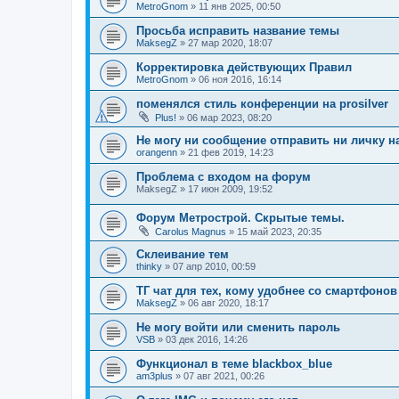
MetroGnom
»
11 янв 2025, 00:50
Просьба исправить название темы
MaksegZ
»
27 мар 2020, 18:07
Корректировка действующих Правил
MetroGnom
»
06 ноя 2016, 16:14
поменялся стиль конференции на prosilver
Plus!
»
06 мар 2023, 08:20
Не могу ни сообщение отправить ни личку н
orangenn
»
21 фев 2019, 14:23
Проблема с входом на форум
MaksegZ
»
17 июн 2009, 19:52
Форум Метрострой. Скрытые темы.
Carolus Magnus
»
15 май 2023, 20:35
Склеивание тем
thinky
»
07 апр 2010, 00:59
ТГ чат для тех, кому удобнее со смартфонов
MaksegZ
»
06 авг 2020, 18:17
Не могу войти или сменить пароль
VSB
»
03 дек 2016, 14:26
Функционал в теме blackbox_blue
am3plus
»
07 авг 2021, 00:26