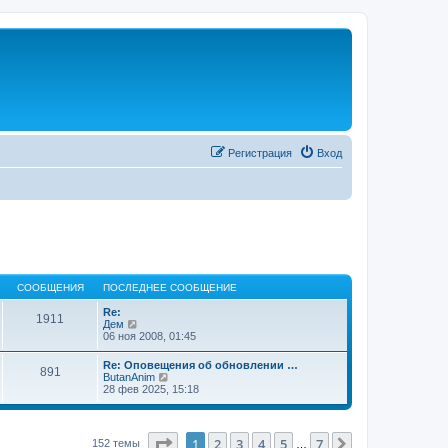
Регистрация
Вход
СООБЩЕНИЯ
ПОСЛЕДНЕЕ СООБЩЕНИЕ
Re:
1911
П
Дем
е
06 ноя 2008, 01:45
р
е
Re: Оповещения об обновлении …
891
й
П
ButanAnim
т
е
28 фев 2025, 15:18
и
р
к
е
п
й
о
т
Страница
1
из
7
1
2
3
4
5
7
След.
152 темы
с
…
и