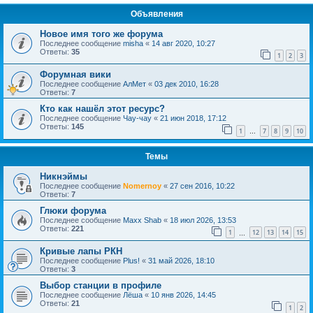
Объявления
Новое имя того же форума
Последнее сообщение
misha
«
14 авг 2020, 10:27
Ответы:
35
1
2
3
Форумная вики
Последнее сообщение
АлМет
«
03 дек 2010, 16:28
Ответы:
7
Кто как нашёл этот ресурс?
Последнее сообщение
Чау-чау
«
21 июн 2018, 17:12
Ответы:
145
1
7
8
9
10
…
Темы
Никнэймы
Последнее сообщение
Nomernoy
«
27 сен 2016, 10:22
Ответы:
7
Глюки форума
Последнее сообщение
Maxx Shab
«
18 июл 2026, 13:53
Ответы:
221
1
12
13
14
15
…
Кривые лапы РКН
Последнее сообщение
Plus!
«
31 май 2026, 18:10
Ответы:
3
Выбор станции в профиле
Последнее сообщение
Лёша
«
10 янв 2026, 14:45
Ответы:
21
1
2