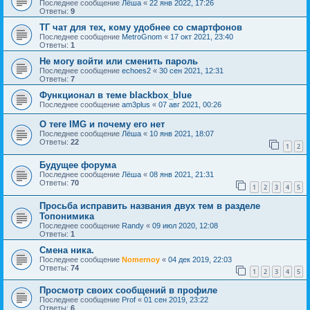
Последнее сообщение
Лёша
«
22 янв 2022, 17:26
Ответы:
9
ТГ чат для тех, кому удобнее со смартфонов
Последнее сообщение
MetroGnom
«
17 окт 2021, 23:40
Ответы:
1
Не могу войти или сменить пароль
Последнее сообщение
echoes2
«
30 сен 2021, 12:31
Ответы:
7
Функционал в теме blackbox_blue
Последнее сообщение
am3plus
«
07 авг 2021, 00:26
О теге IMG и почему его нет
Последнее сообщение
Лёша
«
10 янв 2021, 18:07
Ответы:
22
1
2
Будущее форума
Последнее сообщение
Лёша
«
08 янв 2021, 21:31
Ответы:
70
1
2
3
4
5
Просьба исправить названия двух тем в разделе
Топонимика
Последнее сообщение
Randy
«
09 июл 2020, 12:08
Ответы:
1
Смена ника.
Последнее сообщение
Nomernoy
«
04 дек 2019, 22:03
Ответы:
74
1
2
3
4
5
Просмотр своих сообщений в профиле
Последнее сообщение
Prof
«
01 сен 2019, 23:22
Ответы:
6