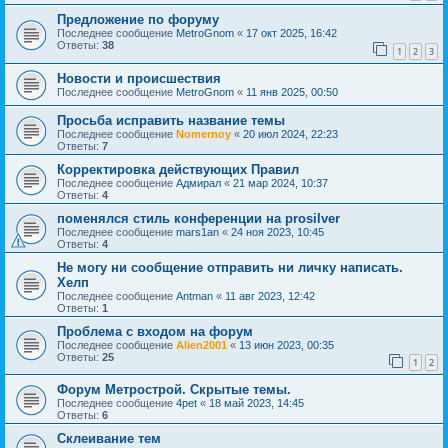
Предложение по форуму
Последнее сообщение
MetroGnom
«
17 окт 2025, 16:42
Ответы:
38
1
2
3
Новости и происшествия
Последнее сообщение
MetroGnom
«
11 янв 2025, 00:50
Просьба исправить название темы
Последнее сообщение
Nomernoy
«
20 июл 2024, 22:23
Ответы:
7
Корректировка действующих Правил
Последнее сообщение
Адмирал
«
21 мар 2024, 10:37
Ответы:
4
поменялся стиль конференции на prosilver
Последнее сообщение
mars1an
«
24 ноя 2023, 10:45
Ответы:
4
Не могу ни сообщение отправить ни личку написать.
Хелп
Последнее сообщение
Antman
«
11 авг 2023, 12:42
Ответы:
1
Проблема с входом на форум
Последнее сообщение
Alien2001
«
13 июн 2023, 00:35
Ответы:
25
1
2
Форум Метрострой. Скрытые темы.
Последнее сообщение
4pet
«
18 май 2023, 14:45
Ответы:
6
Склеивание тем