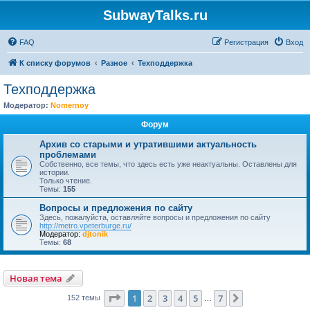
SubwayTalks.ru
FAQ
Регистрация
Вход
К списку форумов
Разное
Техподдержка
Техподдержка
Модератор:
Nomernoy
Форум
Архив со старыми и утратившими актуальность
проблемами
Собственно, все темы, что здесь есть уже неактуальны. Оставлены для
истории.
Только чтение.
Темы:
155
Вопросы и предложения по сайту
Здесь, пожалуйста, оставляйте вопросы и предложения по сайту
http://metro.vpeterburge.ru/
Модератор:
djtonik
Темы:
68
Новая тема
Страница
1
из
7
1
2
3
4
5
7
След.
152 темы
…