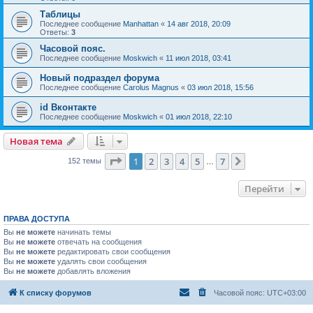
Таблицы
Последнее сообщение
Manhattan
«
14 авг 2018, 20:09
Ответы:
3
Часовой пояс.
Последнее сообщение
Moskwich
«
11 июл 2018, 03:41
Новый подраздел форума
Последнее сообщение
Carolus Magnus
«
03 июл 2018, 15:56
id Вконтакте
Последнее сообщение
Moskwich
«
01 июл 2018, 22:10
Новая тема
Страница
1
из
7
1
2
3
4
5
7
След.
152 темы
…
Перейти
ПРАВА ДОСТУПА
Вы
не можете
начинать темы
Вы
не можете
отвечать на сообщения
Вы
не можете
редактировать свои сообщения
Вы
не можете
удалять свои сообщения
Вы
не можете
добавлять вложения
К списку форумов
Часовой пояс:
UTC+03:00