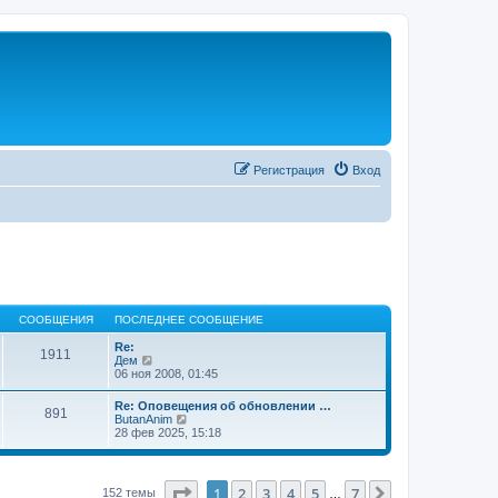
Регистрация
Вход
СООБЩЕНИЯ
ПОСЛЕДНЕЕ СООБЩЕНИЕ
Re:
1911
П
Дем
е
06 ноя 2008, 01:45
р
е
Re: Оповещения об обновлении …
891
й
П
ButanAnim
т
е
28 фев 2025, 15:18
и
р
к
е
п
й
о
т
Страница
1
из
7
1
2
3
4
5
7
След.
152 темы
с
…
и