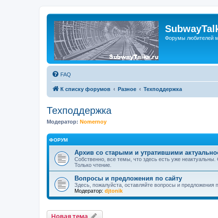
SubwayTalk
Форумы любителей м
FAQ
К списку форумов
Разное
Техподдержка
Техподдержка
Модератор:
Nomernoy
ФОРУМ
Архив со старыми и утратившими актуальн
Собственно, все темы, что здесь есть уже неактуальны.
Только чтение.
Вопросы и предложения по сайту
Здесь, пожалуйста, оставляйте вопросы и предложения 
Модератор:
djtonik
Новая тема