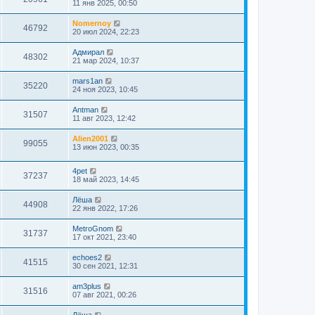
11 янв 2025, 00:50
Nomernoy
46792
20 июл 2024, 22:23
Адмирал
48302
21 мар 2024, 10:37
mars1an
35220
24 ноя 2023, 10:45
Antman
31507
11 авг 2023, 12:42
Alien2001
99055
13 июн 2023, 00:35
4pet
37237
18 май 2023, 14:45
Лёша
44908
22 янв 2022, 17:26
MetroGnom
31737
17 окт 2021, 23:40
echoes2
41515
30 сен 2021, 12:31
am3plus
31516
07 авг 2021, 00:26