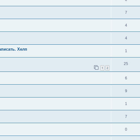
7
4
4
аписать. Хелп
1
25
1
2
6
9
1
7
0