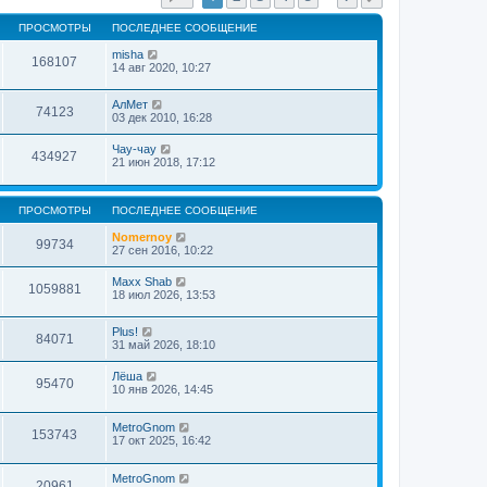
л
к
е
п
ПРОСМОТРЫ
ПОСЛЕДНЕЕ СООБЩЕНИЕ
д
о
н
с
misha
е
168107
л
14 авг 2020, 10:27
м
е
у
д
с
н
АлМет
74123
о
е
03 дек 2010, 16:28
о
м
б
у
Чау-чау
щ
434927
с
21 июн 2018, 17:12
е
о
н
о
и
б
ю
щ
ПРОСМОТРЫ
ПОСЛЕДНЕЕ СООБЩЕНИЕ
е
н
Nomernoy
99734
и
27 сен 2016, 10:22
ю
Maxx Shab
1059881
18 июл 2026, 13:53
Plus!
84071
31 май 2026, 18:10
Лёша
95470
10 янв 2026, 14:45
MetroGnom
153743
17 окт 2025, 16:42
MetroGnom
20961