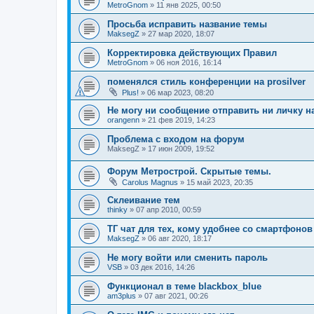
MetroGnom
»
11 янв 2025, 00:50
Просьба исправить название темы
MaksegZ
»
27 мар 2020, 18:07
Корректировка действующих Правил
MetroGnom
»
06 ноя 2016, 16:14
поменялся стиль конференции на prosilver
Plus!
»
06 мар 2023, 08:20
Не могу ни сообщение отправить ни личку н
orangenn
»
21 фев 2019, 14:23
Проблема с входом на форум
MaksegZ
»
17 июн 2009, 19:52
Форум Метрострой. Скрытые темы.
Carolus Magnus
»
15 май 2023, 20:35
Склеивание тем
thinky
»
07 апр 2010, 00:59
ТГ чат для тех, кому удобнее со смартфонов
MaksegZ
»
06 авг 2020, 18:17
Не могу войти или сменить пароль
VSB
»
03 дек 2016, 14:26
Функционал в теме blackbox_blue
am3plus
»
07 авг 2021, 00:26