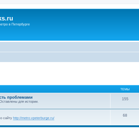
s.ru
етро в Петербурге
ТЕМЫ
ость проблемами
155
 Оставлены для истории.
68
по сайту
http://metro.vpeterburge.ru/