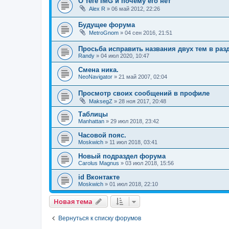
О теге IMG и почему его нет
Alex R
»
06 май 2012, 22:26
Будущее форума
MetroGnom
»
04 сен 2016, 21:51
Просьба исправить названия двух тем в раз
Randy
»
04 июл 2020, 10:47
Смена ника.
NeoNavigator
»
21 май 2007, 02:04
Просмотр своих сообщений в профиле
MaksegZ
»
28 ноя 2017, 20:48
Таблицы
Manhattan
»
29 июл 2018, 23:42
Часовой пояс.
Moskwich
»
11 июл 2018, 03:41
Новый подраздел форума
Carolus Magnus
»
03 июл 2018, 15:56
id Вконтакте
Moskwich
»
01 июл 2018, 22:10
Новая тема
Вернуться к списку форумов