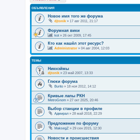
ОБЪЯВЛЕНИЯ
Новое имя того же форума
djtonik
»
17 авг 2011, 21:17
Форумная вики
kot
»
26 окт 2009, 17:45
Кто как нашёл этот ресурс?
Administrator
»
04 авг 2004, 12:03
ТЕМЫ
Никнэймы
djtonik
»
23 май 2007, 13:33
Глюки форума
Burito
»
18 ноя 2012, 14:12
Кривые лапы РКН
MetroGnom
»
27 окт 2025, 20:46
Выбор станции в профиле
Адмирал
»
28 май 2018, 22:29
Предложение по форуму
MaksegZ
»
29 сен 2015, 12:30
Новости и происшествия