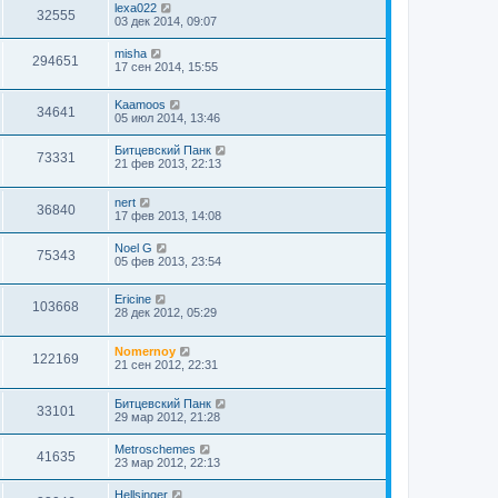
lexa022
32555
03 дек 2014, 09:07
misha
294651
17 сен 2014, 15:55
Kaamoos
34641
05 июл 2014, 13:46
Битцевский Панк
73331
21 фев 2013, 22:13
nert
36840
17 фев 2013, 14:08
Noel G
75343
05 фев 2013, 23:54
Ericine
103668
28 дек 2012, 05:29
Nomernoy
122169
21 сен 2012, 22:31
Битцевский Панк
33101
29 мар 2012, 21:28
Metroschemes
41635
23 мар 2012, 22:13
Hellsinger