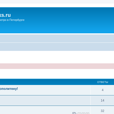
s.ru
етро в Петербурге
ОТВЕТЫ
ополитену!
4
14
32