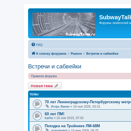
SubwayTalk
Форумы любителей м
FAQ
К списку форумов
Разное
Встречи и сабвейки
Встречи и сабвейки
Правила форума
Новая тема
ТЕМЫ
70 лет Ленинградскому-Петербургскому метр
Игорь Ванин
»
16 ноя 2025, 03:31
60 лет ПМ!
karhu
»
15 ноя 2015, 07:02
Поездка на Тройнике ЛМ-68М
orangewind
»
19 июн 2009, 09:25