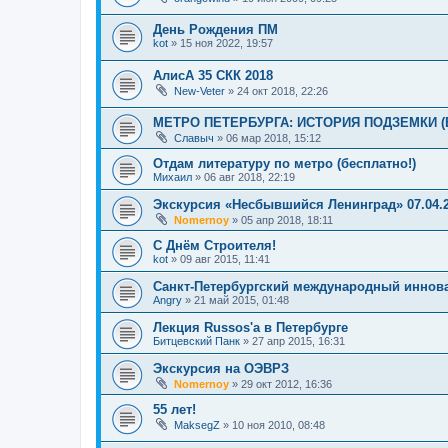
День Рождения ПМ
kot
»
15 ноя 2022, 19:57
АлисА 35 СКК 2018
New-Veter
»
24 окт 2018, 22:26
МЕТРО ПЕТЕРБУРГА: ИСТОРИЯ ПОДЗЕМКИ (В
Славыч
»
06 мар 2018, 15:12
Отдам литературу по метро (бесплатно!)
Михаил
»
06 авг 2018, 22:19
Экскурсия «Несбывшийся Ленинград» 07.04.
Nomernoy
»
05 апр 2018, 18:11
С Днём Строителя!
kot
»
09 авг 2015, 11:41
Санкт-Петербургский международный инно
Angry
»
21 май 2015, 01:48
Лекция Russos'a в Петербурге
Битцевский Панк
»
27 апр 2015, 16:31
Экскурсия на ОЭВРЗ
Nomernoy
»
29 окт 2012, 16:36
55 лет!
MaksegZ
»
10 ноя 2010, 08:48