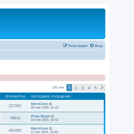
Регистрация
Вход
1
2
3
4
5
След.
105 тем
ПРОСМОТРЫ
ПОСЛЕДНЕЕ СООБЩЕНИЕ
MetroGnom
227292
08 янв 2026, 01:23
Игорь Ванин
78643
16 ноя 2025, 03:51
MetroGnom
481050
17 окт 2025, 15:52