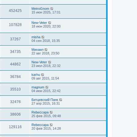
MetroGnom
452425
15 июн 2025, 17:01
New-Veter
107828
18 июн 2020, 22:00
misha
37267
04 сен 2018, 15:35
Михаил
34735
22 авг 2018, 23:50
New-Veter
44862
23 июл 2018, 22:32
karhu
36784
09 авг 2015, 11:54
magnum
35510
04 июн 2015, 22:42
Битцевский Панк
32476
27 апр 2015, 16:31
Rebeccapa
38606
25 фев 2015, 09:48
Rebeccapa
129116
20 фев 2015, 14:28