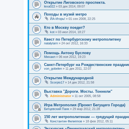
Открытие Лиговского проспекта.
lexa022
»
03 дек 2014, 09:07
Походы в музей метро
ЙА-Игорь!
»
01 сен 2008, 22:25
Кто в Москву поедет?
kot
»
03 июл 2014, 18:27
Квест по Петербургскому метрополитену
natalytarn
»
24 окт 2012, 16:33
Помощь Антону Буслову
Михаил
»
06 ноя 2012, 19:23
Санкт-Петербург на Рождественские праздни
von_gobelen
»
11 дек 2011, 22:07
Открытие Международной
Scorpio17
»
14 дек 2012, 21:58
Выставка "Дороги. Мосты. Тоннели"
Administrator
»
11 окт 2005, 08:58
Игра Метрополия (Проект Бегущего Города)
Битцевский Панк
»
29 мар 2012, 21:28
150 лет метрополитенам — грядущий праздн
Константин Филиппов
»
18 фев 2012, 05:11
Экскурсия «Ленинградский метрополитен»