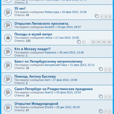
Ответы:
3
55 лет!
Последнее сообщение
Rebeccapa
«
20 фев 2015, 14:28
Ответы:
43
1
2
3
Открытие Лиговского проспекта.
Последнее сообщение
lexa022
«
03 дек 2014, 09:07
Походы в музей метро
Последнее сообщение
misha
«
17 сен 2014, 15:55
Ответы:
232
1
13
14
15
16
…
Кто в Москву поедет?
Последнее сообщение
Kaamoos
«
05 июл 2014, 13:46
Ответы:
1
Квест по Петербургскому метрополитену
Последнее сообщение
Битцевский Панк
«
21 фев 2013, 22:13
Ответы:
16
1
2
Помощь Антону Буслову
Последнее сообщение
nert
«
17 фев 2013, 14:08
Ответы:
2
Санкт-Петербург на Рождественские праздники
Последнее сообщение
Noel G
«
05 фев 2013, 23:54
Ответы:
16
1
2
Открытие Международной
Последнее сообщение
Ericine
«
28 дек 2012, 05:29
Ответы:
27
1
2