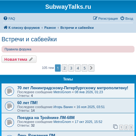
SubwayTalks.ru
FAQ
Регистрация
Вход
К списку форумов
Разное
Встречи и сабвейки
Встречи и сабвейки
Правила форума
Новая тема
1
2
3
4
5
След.
105 тем
Темы
70 лет Ленинградскому-Петербургскому метрополитену!
Последнее сообщение
MetroGnom
«
08 янв 2026, 01:23
Ответы:
4
60 лет ПМ!
Последнее сообщение
Игорь Ванин
«
16 ноя 2025, 03:51
Ответы:
14
Поездка на Тройнике ЛМ-68М
Последнее сообщение
MetroGnom
«
17 окт 2025, 15:52
Ответы:
32
1
2
3
День Рождения ПМ