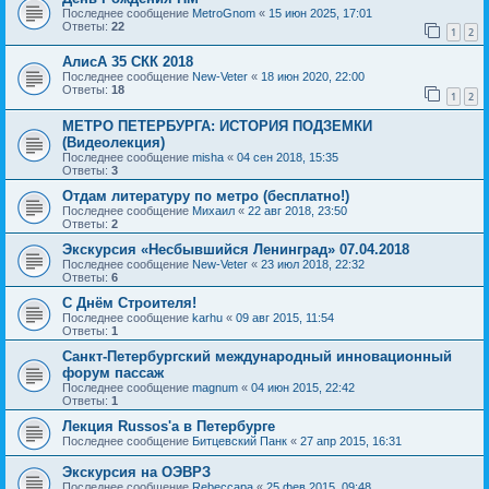
Последнее сообщение
MetroGnom
«
15 июн 2025, 17:01
Ответы:
22
1
2
АлисА 35 СКК 2018
Последнее сообщение
New-Veter
«
18 июн 2020, 22:00
Ответы:
18
1
2
МЕТРО ПЕТЕРБУРГА: ИСТОРИЯ ПОДЗЕМКИ
(Видеолекция)
Последнее сообщение
misha
«
04 сен 2018, 15:35
Ответы:
3
Отдам литературу по метро (бесплатно!)
Последнее сообщение
Михаил
«
22 авг 2018, 23:50
Ответы:
2
Экскурсия «Несбывшийся Ленинград» 07.04.2018
Последнее сообщение
New-Veter
«
23 июл 2018, 22:32
Ответы:
6
С Днём Строителя!
Последнее сообщение
karhu
«
09 авг 2015, 11:54
Ответы:
1
Санкт-Петербургский международный инновационный
форум пассаж
Последнее сообщение
magnum
«
04 июн 2015, 22:42
Ответы:
1
Лекция Russos'a в Петербурге
Последнее сообщение
Битцевский Панк
«
27 апр 2015, 16:31
Экскурсия на ОЭВРЗ
Последнее сообщение
Rebeccapa
«
25 фев 2015, 09:48