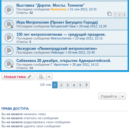
Выставка "Дороги. Мосты. Тоннели"
Последнее сообщение
Nomernoy
«
21 сен 2012, 22:31
Ответы:
42
1
2
3
Игра Метрополия (Проект Бегущего Города)
Последнее сообщение
Битцевский Панк
«
29 мар 2012, 21:28
150 лет метрополитенам — грядущий праздник.
Последнее сообщение
Metroschemes
«
23 мар 2012, 22:13
Ответы:
5
Экскурсия «Ленинградский метрополитен»
Последнее сообщение
Hellsinger
«
03 янв 2012, 22:40
Сабвеевка 28 декабря, открытие Адмиралтейской.
Последнее сообщение
Г. Фропткинг
«
28 дек 2011, 14:13
Ответы:
14
Новая тема
1
2
3
4
5
След.
105 тем
Перейти
ПРАВА ДОСТУПА
Вы
не можете
начинать темы
Вы
не можете
отвечать на сообщения
Вы
не можете
редактировать свои сообщения
Вы
не можете
удалять свои сообщения