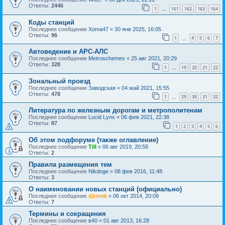
Ответы:
2446
1
161
162
163
164
…
Коды станций
Последнее сообщение
Xoma47
«
30 янв 2025, 16:05
Ответы:
96
1
4
5
6
7
…
Автоведение и АРС-АЛС
Последнее сообщение
Metroschemes
«
25 авг 2021, 20:29
Ответы:
328
1
19
20
21
22
…
Зональный проезд
Последнее сообщение
Заводская
«
04 май 2021, 15:55
Ответы:
478
1
29
30
31
32
…
Литература по железным дорогам и метрополитенам
Последнее сообщение
Lucid Lynx
«
06 фев 2021, 22:38
Ответы:
87
1
2
3
4
5
6
Об этом подфоруме (также оглавление)
Последнее сообщение
Till
«
06 авг 2019, 20:58
Ответы:
2
Правила размещения тем
Последнее сообщение
Nikdoge
«
08 фев 2016, 11:48
Ответы:
3
О наименовании новых станций (официально)
Последнее сообщение
djtonik
«
06 окт 2014, 20:09
Ответы:
7
Термины и сокращения
Последнее сообщение
в40
«
01 авг 2013, 16:28