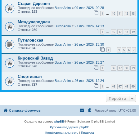
Старая Деревня
Последнее сообщение
ButanAnim
«
09 июл 2026, 20:28
Ответы:
183
1
10
11
12
13
…
Международная
Последнее сообщение
ButanAnim
«
27 июн 2026, 14:13
Ответы:
280
1
16
17
18
19
…
Путиловская
Последнее сообщение
ButanAnim
«
26 июн 2026, 13:30
Ответы:
94
1
4
5
6
7
…
Кировский Завод
Последнее сообщение
ButanAnim
«
26 июн 2026, 13:27
Ответы:
578
1
36
37
38
39
…
Спортивная
Последнее сообщение
ButanAnim
«
26 июн 2026, 12:24
Ответы:
727
1
46
47
48
49
…
Перейти
К списку форумов
Часовой пояс:
UTC+03:00
Создано на основе
phpBB
® Forum Software © phpBB Limited
Русская поддержка phpBB
Конфиденциальность
|
Правила