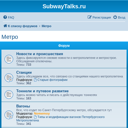
SubwayTalks.ru
FAQ
Регистрация
Вход
К списку форумов
Метро
Метро
Форум
Новости и происшествия
Здесь фиксируются свежие новости о метрополитене и метрострое.
Обсуждения отключены.
Темы:
733
Станции
Здесь обсуждаем все, что связано со станциями нашего метрополитена
Подфорум:
Старые фотографии
Темы:
362
Тоннели и путевое развитие
Здесь можно читать и писать о действующих тоннелях
Темы:
163
Вагоны
Все, что ездит по Санкт-Петербургскому метро, обсуждается тут
Модератор:
Nomernoy
Подфорум:
Типы и модификации вагонов Петербургского
Метрополитена
Темы:
341