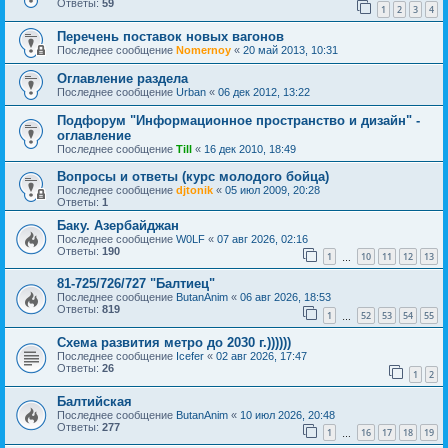
Ответы:
59
1
2
3
4
Перечень поставок новых вагонов
Последнее сообщение
Nomernoy
«
20 май 2013, 10:31
Оглавление раздела
Последнее сообщение
Urban
«
06 дек 2012, 13:22
Подфорум "Информационное пространство и дизайн" -
оглавление
Последнее сообщение
Till
«
16 дек 2010, 18:49
Вопросы и ответы (курс молодого бойца)
Последнее сообщение
djtonik
«
05 июл 2009, 20:28
Ответы:
1
Баку. Азербайджан
Последнее сообщение
W0LF
«
07 авг 2026, 02:16
Ответы:
190
1
10
11
12
13
…
81-725/726/727 "Балтиец"
Последнее сообщение
ButanAnim
«
06 авг 2026, 18:53
Ответы:
819
1
52
53
54
55
…
Схема развития метро до 2030 г.))))))
Последнее сообщение
Icefer
«
02 авг 2026, 17:47
Ответы:
26
1
2
Балтийская
Последнее сообщение
ButanAnim
«
10 июл 2026, 20:48
Ответы:
277
1
16
17
18
19
…