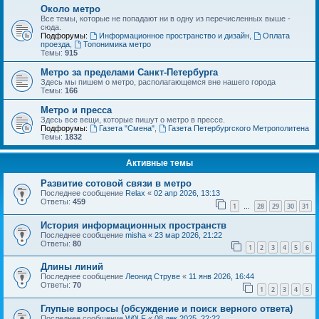
Около метро
Все темы, которые не попадают ни в одну из перечисленных выше -
сюда.
Подфорумы:
Информационное пространство и дизайн
,
Оплата
проезда
,
Топонимика метро
Темы:
915
Метро за пределами Санкт-Петербурга
Здесь мы пишем о метро, располагающемся вне нашего города
Темы:
166
Метро и пресса
Здесь все вещи, которые пишут о метро в прессе.
Подфорумы:
Газета "Смена"
,
Газета Петербургского Метрополитена
Темы:
1832
Активные темы
Развитие сотовой связи в метро
Последнее сообщение
Relax
«
02 апр 2026, 13:13
Ответы:
459
1
28
29
30
31
…
История информационных пространств
Последнее сообщение
misha
«
23 мар 2026, 21:22
Ответы:
80
1
2
3
4
5
6
Длины линий
Последнее сообщение
Леонид Струве
«
11 янв 2026, 16:44
Ответы:
70
1
2
3
4
5
Глупые вопросы (обсуждение и поиск верного ответа)
Последнее сообщение
W0LF
«
08 дек 2025, 22:22