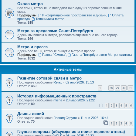
Около метро
Все темы, которые не попадают ни в одну из перечисленных выше -
сюда.
Подфорумы:
Информационное пространство и дизайн
,
Оплата
проезда
,
Топонимика метро
Темы:
915
Метро за пределами Санкт-Петербурга
Здесь мы пишем о метро, располагающемся вне нашего города
Темы:
166
Метро и пресса
Здесь все вещи, которые пишут о метро в прессе.
Подфорумы:
Газета "Смена"
,
Газета Петербургского Метрополитена
Темы:
1832
Активные темы
Развитие сотовой связи в метро
Последнее сообщение
Relax
«
02 апр 2026, 13:13
Ответы:
459
1
28
29
30
31
…
История информационных пространств
Последнее сообщение
misha
«
23 мар 2026, 21:22
Ответы:
80
1
2
3
4
5
6
Длины линий
Последнее сообщение
Леонид Струве
«
11 янв 2026, 16:44
Ответы:
70
1
2
3
4
5
Глупые вопросы (обсуждение и поиск верного ответа)
Последнее сообщение
W0LF
«
08 дек 2025, 22:22