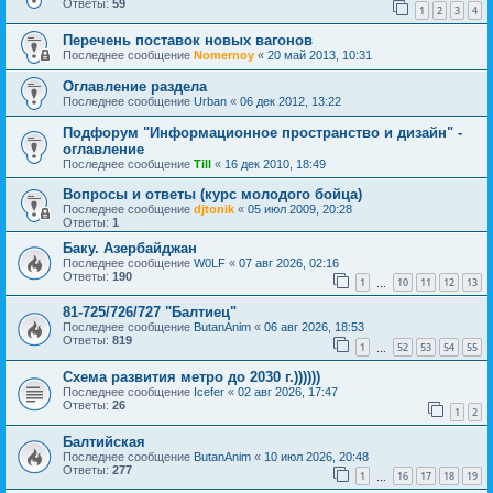
Ответы:
59
1
2
3
4
Перечень поставок новых вагонов
Последнее сообщение
Nomernoy
«
20 май 2013, 10:31
Оглавление раздела
Последнее сообщение
Urban
«
06 дек 2012, 13:22
Подфорум "Информационное пространство и дизайн" -
оглавление
Последнее сообщение
Till
«
16 дек 2010, 18:49
Вопросы и ответы (курс молодого бойца)
Последнее сообщение
djtonik
«
05 июл 2009, 20:28
Ответы:
1
Баку. Азербайджан
Последнее сообщение
W0LF
«
07 авг 2026, 02:16
Ответы:
190
1
10
11
12
13
…
81-725/726/727 "Балтиец"
Последнее сообщение
ButanAnim
«
06 авг 2026, 18:53
Ответы:
819
1
52
53
54
55
…
Схема развития метро до 2030 г.))))))
Последнее сообщение
Icefer
«
02 авг 2026, 17:47
Ответы:
26
1
2
Балтийская
Последнее сообщение
ButanAnim
«
10 июл 2026, 20:48
Ответы:
277
1
16
17
18
19
…