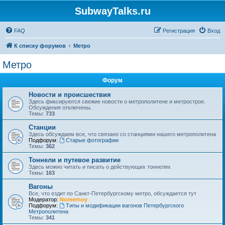
SubwayTalks.ru
FAQ
Регистрация
Вход
К списку форумов
Метро
Метро
Форум
Новости и происшествия
Здесь фиксируются свежие новости о метрополитене и метрострое.
Обсуждения отключены.
Темы:
733
Станции
Здесь обсуждаем все, что связано со станциями нашего метрополитена
Подфорум:
Старые фотографии
Темы:
362
Тоннели и путевое развитие
Здесь можно читать и писать о действующих тоннелях
Темы:
163
Вагоны
Все, что ездит по Санкт-Петербургскому метро, обсуждается тут
Модератор:
Nomernoy
Подфорум:
Типы и модификации вагонов Петербургского
Метрополитена
Темы:
341