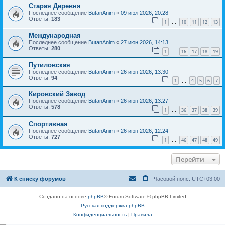
Старая Деревня
Последнее сообщение
ButanAnim
«
09 июл 2026, 20:28
Ответы:
183
1
10
11
12
13
…
Международная
Последнее сообщение
ButanAnim
«
27 июн 2026, 14:13
Ответы:
280
1
16
17
18
19
…
Путиловская
Последнее сообщение
ButanAnim
«
26 июн 2026, 13:30
Ответы:
94
1
4
5
6
7
…
Кировский Завод
Последнее сообщение
ButanAnim
«
26 июн 2026, 13:27
Ответы:
578
1
36
37
38
39
…
Спортивная
Последнее сообщение
ButanAnim
«
26 июн 2026, 12:24
Ответы:
727
1
46
47
48
49
…
Перейти
К списку форумов
Часовой пояс:
UTC+03:00
Создано на основе
phpBB
® Forum Software © phpBB Limited
Русская поддержка phpBB
Конфиденциальность
|
Правила