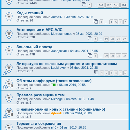
Ответы:
2446
1
161
162
163
164
…
Коды станций
Последнее сообщение
Xoma47
«
30 янв 2025, 16:05
Ответы:
96
1
4
5
6
7
…
Автоведение и АРС-АЛС
Последнее сообщение
Metroschemes
«
25 авг 2021, 20:29
Ответы:
328
1
19
20
21
22
…
Зональный проезд
Последнее сообщение
Заводская
«
04 май 2021, 15:55
Ответы:
478
1
29
30
31
32
…
Литература по железным дорогам и метрополитенам
Последнее сообщение
Lucid Lynx
«
06 фев 2021, 22:38
Ответы:
87
1
2
3
4
5
6
Об этом подфоруме (также оглавление)
Последнее сообщение
Till
«
06 авг 2019, 20:58
Ответы:
2
Правила размещения тем
Последнее сообщение
Nikdoge
«
08 фев 2016, 11:48
Ответы:
3
О наименовании новых станций (официально)
Последнее сообщение
djtonik
«
06 окт 2014, 20:09
Ответы:
7
Термины и сокращения
Последнее сообщение
в40
«
01 авг 2013, 16:28