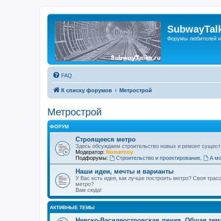
SubwayTalk
Форумы любителей м
FAQ
К списку форумов
Метрострой
Метрострой
ФОРУМ
Строящееся метро
Здесь обсуждаем строительство новых и ремонт сущест
Модератор:
Nomernoy
Подфорумы:
Строительство и проектирование
,
А мо
Наши идеи, мечты и варианты
У Вас есть идея, как лучше построить метро? Своя тра
метро?
Вам сюда!
АКТИВНЫЕ ТЕМЫ
Невско-Василеостровская линия. Общая тем