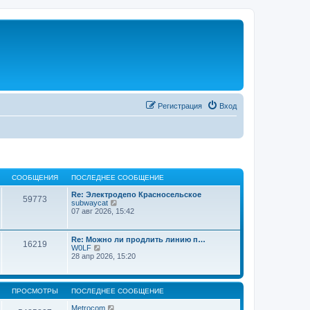
Регистрация
Вход
СООБЩЕНИЯ
ПОСЛЕДНЕЕ СООБЩЕНИЕ
Re: Электродепо Красносельское
59773
П
subwaycat
е
07 авг 2026, 15:42
р
е
й
Re: Можно ли продлить линию п…
16219
т
П
W0LF
и
е
28 апр 2026, 15:20
к
р
п
е
о
й
с
т
ПРОСМОТРЫ
ПОСЛЕДНЕЕ СООБЩЕНИЕ
л
и
е
к
Metrocom