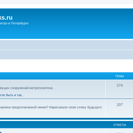
s.ru
етро в Петербурге
ТЕМЫ
274
вущих сооружений метрополитена .
гло быть и так...
207
ссировка предполагаемой линии? Нарисовали свою схему будущего
ОТВЕТЫ
а