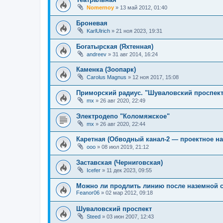
Nomernoy
»
13 май 2012, 01:40
Броневая
KarlUlrich
»
21 ноя 2023, 19:31
Богатырская (Яхтенная)
andreev
»
31 авг 2014, 16:24
Каменка (Зоопарк)
Carolus Magnus
»
12 ноя 2017, 15:08
Приморский радиус. "Шуваловский проспек
mx
»
26 авг 2020, 22:49
Электродепо "Коломяжское"
mx
»
26 авг 2020, 22:44
Каретная (Обводный канал-2 — проектное на
ooo
»
08 июл 2019, 21:12
Заставская (Черниговская)
Icefer
»
11 дек 2023, 09:55
Можно ли продлить линию после наземной 
Feanor06
»
02 мар 2012, 09:18
Шуваловский проспект
Steed
»
03 июн 2007, 12:43