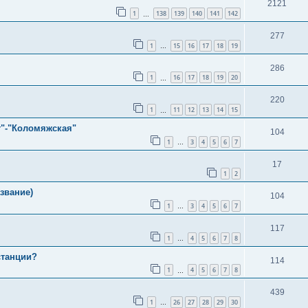
2121
1
138
139
140
141
142
…
277
1
15
16
17
18
19
…
286
1
16
17
18
19
20
…
220
1
11
12
13
14
15
…
т"-"Коломяжская"
104
1
3
4
5
6
7
…
17
1
2
звание)
104
1
3
4
5
6
7
…
117
1
4
5
6
7
8
…
станции?
114
1
4
5
6
7
8
…
439
1
26
27
28
29
30
…