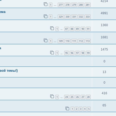
4214
1
277
278
279
280
281
…
ема
4991
1
329
330
331
332
333
…
1360
1
87
88
89
90
91
…
1681
1
109
110
111
112
113
…
а
1475
1
95
96
97
98
99
…
0
вой темы!)
13
0
416
1
24
25
26
27
28
…
65
1
2
3
4
5