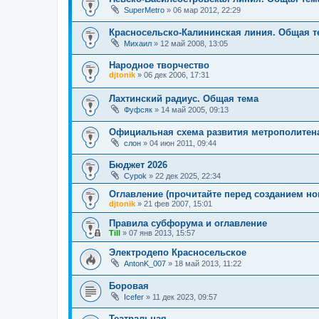
SuperMetro
»
06 мар 2012, 22:29
Красносельско-Калининская линия. Общая т
Михаил
»
12 май 2008, 13:05
Народное творчество
djtonik
»
06 дек 2006, 17:31
Лахтинский радиус. Общая тема
Фуфсяк
»
14 май 2005, 09:13
Официальная схема развития метрополитен
слон
»
04 июн 2011, 09:44
Бюджет 2026
Cypok
»
22 дек 2025, 22:34
Оглавление (прочитайте перед созданием но
djtonik
»
21 фев 2007, 15:01
Правила субфорума и оглавление
Till
»
07 янв 2013, 15:57
Электродепо Красносельское
AntonK_007
»
18 май 2013, 11:22
Боровая
Icefer
»
11 дек 2023, 09:57
Театральная