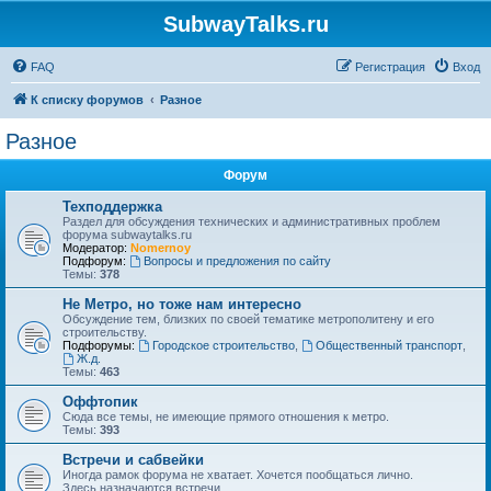
SubwayTalks.ru
FAQ
Регистрация
Вход
К списку форумов
Разное
Разное
Форум
Техподдержка
Раздел для обсуждения технических и административных проблем
форума subwaytalks.ru
Модератор:
Nomernoy
Подфорум:
Вопросы и предложения по сайту
Темы:
378
Не Метро, но тоже нам интересно
Обсуждение тем, близких по своей тематике метрополитену и его
строительству.
Подфорумы:
Городское строительство
,
Общественный транспорт
,
Ж.д.
Темы:
463
Оффтопик
Сюда все темы, не имеющие прямого отношения к метро.
Темы:
393
Встречи и сабвейки
Иногда рамок форума не хватает. Хочется пообщаться лично.
Здесь назначаются встречи.